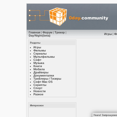
Главная
|
Форум
|
Трекер
|
Игры
|
Ф
Day
/
Night
(beta)
Разделы
Игры
Фильмы
Сериалы
Мультфильмы
Софт
Музыкa
Книги
Мобила
Драйверы
Документалки
Трейлеры / Тизеры
Софт Mac OS
Скрипты
Спорт
Новости
Разное
Интересное
Увага! Запрошуємо