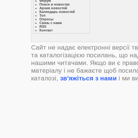
Форум
Поиск в новостях
Архив новостей
Календарь новостей
Топ
Опросы
Связь с нами
RSS
Контакт
Сайт не надає електронні версії т
та каталогізацією посилань, що н
нашими читачами. Якщо ви є прав
матеріалу і не бажаєте щоб посил
каталозі,
зв'яжіться з нами
і ми в