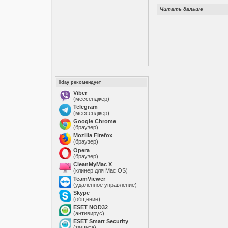
Читать дальше
0day рекомендует
Viber
(мессенджер)
Telegram
(мессенджер)
Google Chrome
(браузер)
Mozilla Firefox
(браузер)
Opera
(браузер)
CleanMyMac X
(клинер для Mac OS)
TeamViewer
(удалённое управление)
Skype
(общение)
ESET NOD32
(антивирус)
ESET Smart Security
(защита)