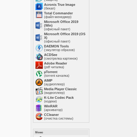
Acronis True Image
(бекап)
Total Commander
(файл-менеджер)
Microsoft Office 2019
(Win)
(офисный пакет)
Microsoft Office 2019 (OS
X)
(офисный пакет)
DAEMON Tools
(эмулятор образов)
ACDSee
(смотрелка картинок)
Adobe Reader
(pdf читалка)
µTorrent
(torrent качалка)
AIMP
(аудиоплеер)
Media Player Classic
(видеоплеер)
K-Lite Codec Pack
(кодеки)
WinRAR
(архиватор)
ССleaner
(очистка системы)
Меню