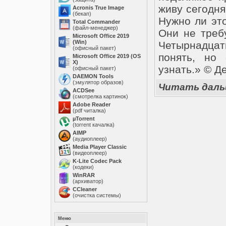
живу сегодня
Acronis True Image
(бекап)
Нужно ли эт
Total Commander
(файл-менеджер)
Они не треб
Microsoft Office 2019
(Win)
Четырнадцат
(офисный пакет)
понять, но 
Microsoft Office 2019 (OS
X)
узнать.» © Д
(офисный пакет)
DAEMON Tools
(эмулятор образов)
Читать дал
ACDSee
(смотрелка картинок)
Adobe Reader
(pdf читалка)
µTorrent
(torrent качалка)
AIMP
(аудиоплеер)
Media Player Classic
(видеоплеер)
K-Lite Codec Pack
(кодеки)
WinRAR
(архиватор)
ССleaner
(очистка системы)
Меню