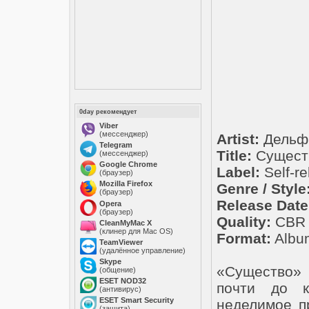
0day рекомендует
Viber
(мессенджер)
Artist:
Дельф
Telegram
Title:
Существ
(мессенджер)
Google Chrome
Label:
Self-r
(браузер)
Mozilla Firefox
Genre / Style
(браузер)
Release Date
Opera
(браузер)
Quality:
CBR 3
CleanMyMac X
(клинер для Mac OS)
Format:
Albu
TeamViewer
(удалённое управление)
Skype
«Существо»
(общение)
ESET NOD32
почти до к
(антивирус)
ESET Smart Security
неделимое пр
(защита)