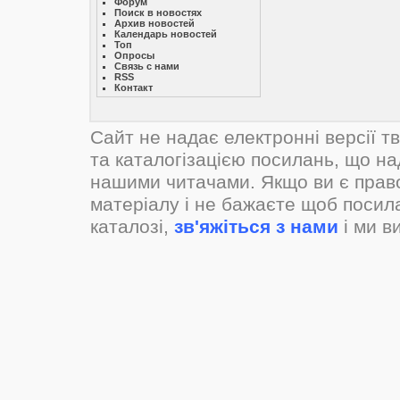
Форум
Поиск в новостях
Архив новостей
Календарь новостей
Топ
Опросы
Связь с нами
RSS
Контакт
Сайт не надає електронні версії т
та каталогізацією посилань, що н
нашими читачами. Якщо ви є прав
матеріалу і не бажаєте щоб посил
каталозі,
зв'яжіться з нами
і ми в