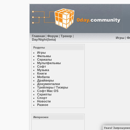
Главная
|
Форум
|
Трекер
|
Игры
|
Ф
Day
/
Night
(beta)
Разделы
Игры
Фильмы
Сериалы
Мультфильмы
Софт
Музыкa
Книги
Мобила
Драйверы
Документалки
Трейлеры / Тизеры
Софт Mac OS
Скрипты
Спорт
Новости
Разное
Интересное
Увага! Запрошуємо