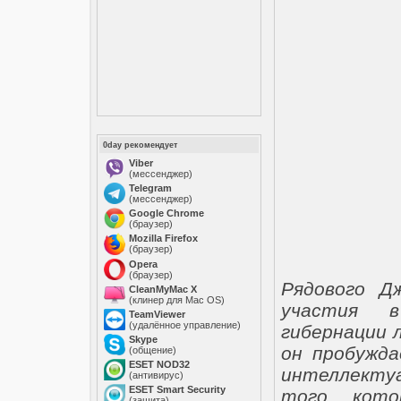
0day рекомендует
Viber
(мессенджер)
Telegram
(мессенджер)
Google Chrome
(браузер)
Mozilla Firefox
(браузер)
Opera
(браузер)
Рядового Д
CleanMyMac X
(клинер для Mac OS)
участия в
TeamViewer
(удалённое управление)
гибернации 
Skype
он пробужда
(общение)
ESET NOD32
интеллекту
(антивирус)
ESET Smart Security
того, кот
(защита)