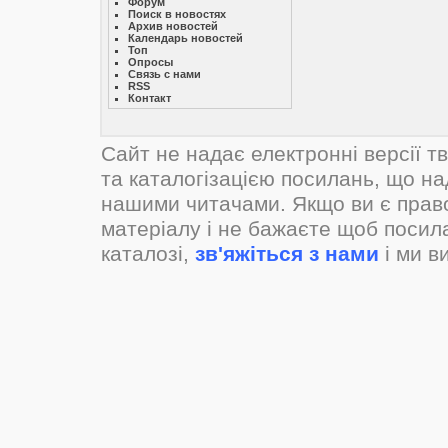
Форум
Поиск в новостях
Архив новостей
Календарь новостей
Топ
Опросы
Связь с нами
RSS
Контакт
Сайт не надає електронні версії т
та каталогізацією посилань, що н
нашими читачами. Якщо ви є прав
матеріалу і не бажаєте щоб посил
каталозі,
зв'яжіться з нами
і ми в