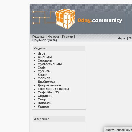
Главная
|
Форум
|
Трекер
|
Игры
|
Ф
Day
/
Night
(beta)
Разделы
Игры
Фильмы
Сериалы
Мультфильмы
Софт
Музыкa
Книги
Мобила
Драйверы
Документалки
Трейлеры / Тизеры
Софт Mac OS
Скрипты
Спорт
Новости
Разное
Интересное
Увага! Запрошуємо