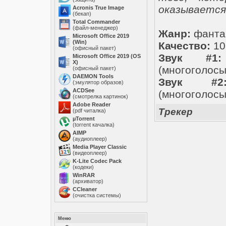
оказывается
Acronis True Image
(бекап)
Total Commander
(файл-менеджер)
Жанр:
фантас
Microsoft Office 2019
(Win)
Качество:
10
(офисный пакет)
Звук #1:
Microsoft Office 2019 (OS
X)
(многоголосы
(офисный пакет)
DAEMON Tools
Звук #2
(эмулятор образов)
ACDSee
(многоголосы
(смотрелка картинок)
Adobe Reader
Трекер
(pdf читалка)
µTorrent
(torrent качалка)
AIMP
(аудиоплеер)
Media Player Classic
(видеоплеер)
K-Lite Codec Pack
(кодеки)
WinRAR
(архиватор)
ССleaner
(очистка системы)
Меню