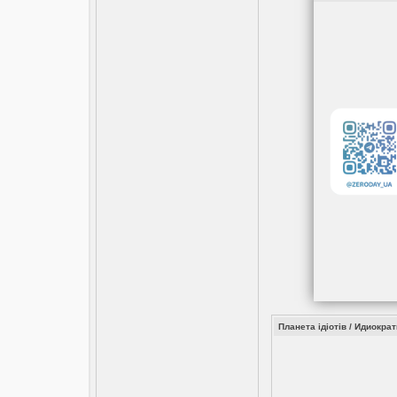
Планета ідіотів / Идиократи