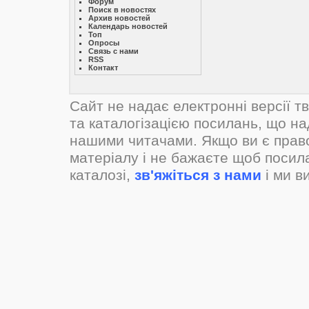
Форум
Поиск в новостях
Архив новостей
Календарь новостей
Топ
Опросы
Связь с нами
RSS
Контакт
Сайт не надає електронні версії т
та каталогізацією посилань, що н
нашими читачами. Якщо ви є прав
матеріалу і не бажаєте щоб посил
каталозі,
зв'яжіться з нами
і ми в