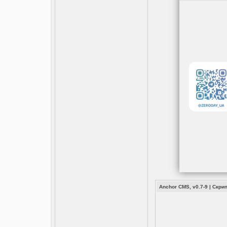
Anchor CMS, v0.7-9 |
Скри