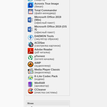
Acronis True Image
(бекап)
Total Commander
(файл-менеджер)
Microsoft Office 2019
(Win)
(офисный пакет)
Microsoft Office 2019 (OS
X)
(офисный пакет)
DAEMON Tools
(эмулятор образов)
ACDSee
(смотрелка картинок)
Adobe Reader
(pdf читалка)
µTorrent
(torrent качалка)
AIMP
(аудиоплеер)
Media Player Classic
(видеоплеер)
K-Lite Codec Pack
(кодеки)
WinRAR
(архиватор)
ССleaner
(очистка системы)
Меню