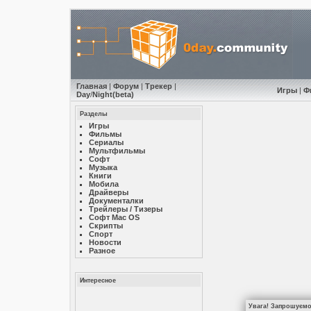
Главная
|
Форум
|
Трекер
|
Игры
|
Ф
Day
/
Night
(beta)
Разделы
Игры
Фильмы
Сериалы
Мультфильмы
Софт
Музыкa
Книги
Мобила
Драйверы
Документалки
Трейлеры / Тизеры
Софт Mac OS
Скрипты
Спорт
Новости
Разное
Интересное
Увага! Запрошуємо