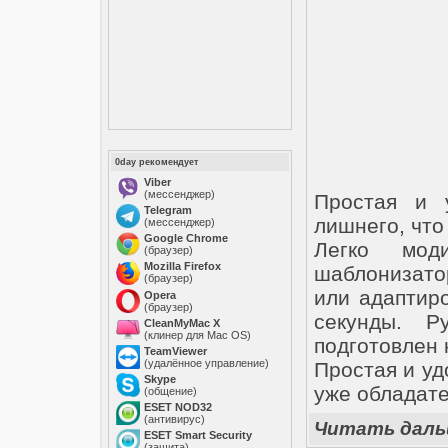
0day рекомендует
Viber
(мессенджер)
Простая и 
Telegram
лишнего, что
(мессенджер)
Google Chrome
Легко мод
(браузер)
Mozilla Firefox
шаблонизато
(браузер)
или адаптир
Opera
(браузер)
секунды. Р
CleanMyMac X
(клинер для Mac OS)
подготовлен 
TeamViewer
(удалённое управление)
Простая и уд
Skype
уже обладате
(общение)
ESET NOD32
(антивирус)
Читать дал
ESET Smart Security
(защита)