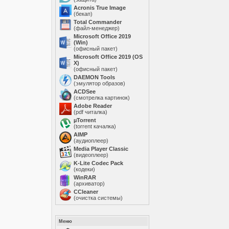
Acronis True Image
(бекап)
Total Commander
(файл-менеджер)
Microsoft Office 2019
(Win)
(офисный пакет)
Microsoft Office 2019 (OS
X)
(офисный пакет)
DAEMON Tools
(эмулятор образов)
ACDSee
(смотрелка картинок)
Adobe Reader
(pdf читалка)
µTorrent
(torrent качалка)
AIMP
(аудиоплеер)
Media Player Classic
(видеоплеер)
K-Lite Codec Pack
(кодеки)
WinRAR
(архиватор)
ССleaner
(очистка системы)
Меню