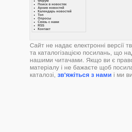
Форум
Поиск в новостях
Архив новостей
Календарь новостей
Топ
Опросы
Связь с нами
RSS
Контакт
Сайт не надає електронні версії т
та каталогізацією посилань, що н
нашими читачами. Якщо ви є прав
матеріалу і не бажаєте щоб посил
каталозі,
зв'яжіться з нами
і ми в