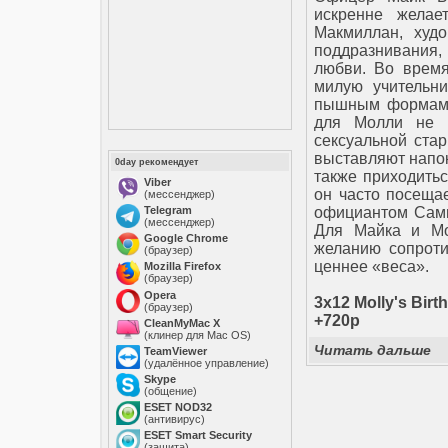
искренне желае
Макмиллан, худо
поддразнивания,
любви. Во время
милую учительни
пышным формам 
для Молли не в
сексуальной ста
выставляют напок
0day рекомендует
также приходитьс
Viber
он часто посещае
(мессенджер)
Telegram
официантом Самю
(мессенджер)
Для Майка и Мо
Google Chrome
желанию сопроти
(браузер)
ценнее «веса».
Mozilla Firefox
(браузер)
Opera
3x12 Molly's Bir
(браузер)
+720p
CleanMyMac X
(клинер для Mac OS)
Читать дальше
TeamViewer
(удалённое управление)
Skype
(общение)
ESET NOD32
(антивирус)
ESET Smart Security
(защита)