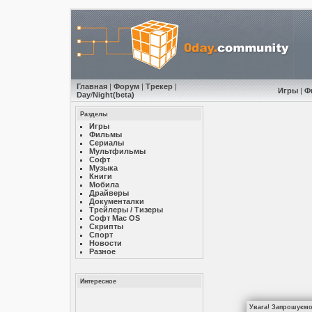
Главная
|
Форум
|
Трекер
|
Игры
|
Ф
Day
/
Night
(beta)
Разделы
Игры
Фильмы
Сериалы
Мультфильмы
Софт
Музыкa
Книги
Мобила
Драйверы
Документалки
Трейлеры / Тизеры
Софт Mac OS
Скрипты
Спорт
Новости
Разное
Интересное
Увага! Запрошуємо