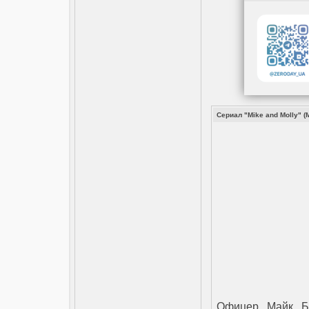
Сериал "Mike and Molly" (
Офицер Майк Би