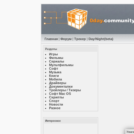
Главная
|
Форум
|
Трекер
|
Day
/
Night
(beta)
Разделы
Игры
Фильмы
Сериалы
Мультфильмы
Софт
Музыкa
Книги
Мобила
Драйверы
Документалки
Трейлеры / Тизеры
Софт Mac OS
Скрипты
Спорт
Новости
Разное
Интересное
Уваг