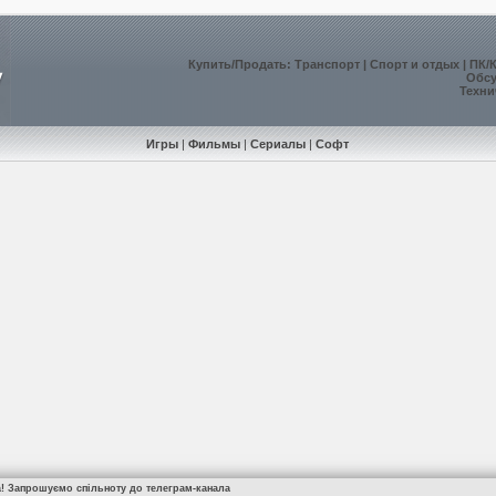
Купить
/
Продать
:
Транспорт
|
Спорт и отдых
|
ПК/
Обс
Техни
Игры
|
Фильмы
|
Сериалы
|
Софт
а! Запрошуємо спільноту до телеграм-канала