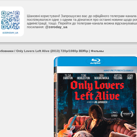
Шановні користувачі! Запрошуємо вас до офіційного телеграм-канал
поспілкуватися одне з одним та дізнатися про останні новини щодо р
адміністрації, тощо. Перейти до телеграм-канала можна відсканував
посилання:
@zeroday_ua
овники / Only Lovers Left Alive (2013) 720p/1080p BDRip |
Фильмы