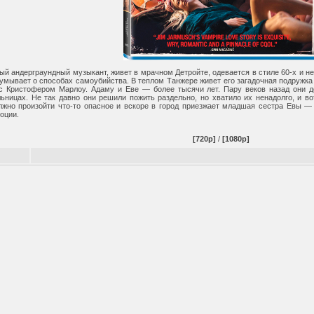
й андерграундный музыкант, живет в мрачном Детройте, одевается в стиле 60-х и не 
думывает о способах самоубийства. В теплом Танжере живет его загадочная подружка 
с Кристофером Марлоу. Адаму и Еве — более тысячи лет. Пару веков назад они до
ьницах. Не так давно они решили пожить раздельно, но хватило их ненадолго, и в
олжно произойти что-то опасное и вскоре в город приезжает младшая сестра Евы 
оции.
[720p]
/
[1080p]