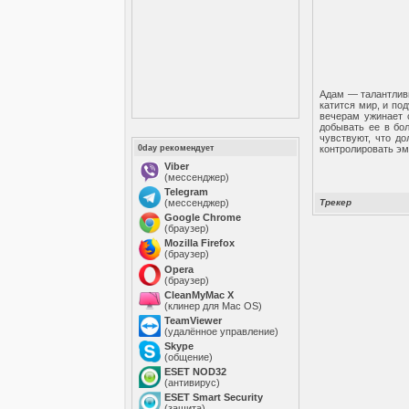
Адам — талантливы
катится мир, и по
вечерам ужинает 
добывать ее в бол
чувствуют, что д
0day рекомендует
контролировать эм
Viber
(мессенджер)
Telegram
(мессенджер)
Трекер
Google Chrome
(браузер)
Mozilla Firefox
(браузер)
Opera
(браузер)
CleanMyMac X
(клинер для Mac OS)
TeamViewer
(удалённое управление)
Skype
(общение)
ESET NOD32
(антивирус)
ESET Smart Security
(защита)