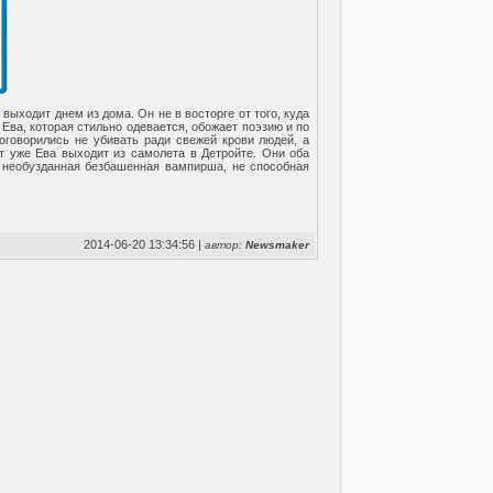
выходит днем из дома. Он не в восторге от того, куда
Ева, которая стильно одевается, обожает поэзию и по
говорились не убивать ради свежей крови людей, а
от уже Ева выходит из самолета в Детройте. Они оба
— необузданная безбашенная вампирша, не способная
2014-06-20 13:34:56 |
автор:
Newsmaker