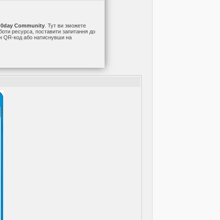
а
0day Community
. Тут ви зможете
оботи ресурса, поставити запитання до
ши QR-код або натиснувши на