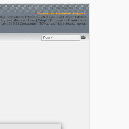
Популярные разделы форума:
Комплектующие
|
Мобильная связь
|
Гардероб
|
Разное
уждение
:
Флейм
|
Авто
|
Спорт
|
Политика
|
Отношения
ческий
:
OS
|
Сисадмин
|
ПК/Железо
|
Мобильная связь