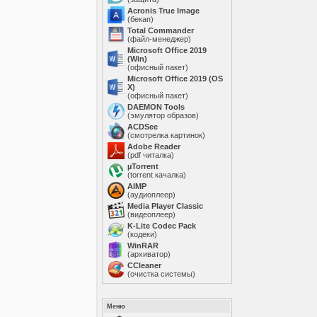
Acronis True Image
(бекап)
Total Commander
(файл-менеджер)
Microsoft Office 2019
(Win)
(офисный пакет)
Microsoft Office 2019 (OS
X)
(офисный пакет)
DAEMON Tools
(эмулятор образов)
ACDSee
(смотрелка картинок)
Adobe Reader
(pdf читалка)
µTorrent
(torrent качалка)
AIMP
(аудиоплеер)
Media Player Classic
(видеоплеер)
K-Lite Codec Pack
(кодеки)
WinRAR
(архиватор)
ССleaner
(очистка системы)
Меню