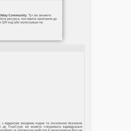
а
0day Community
. Тут ви зможете
оботи ресурса, поставити запитання до
ши QR-код або натиснувши на
 з відкритим вихідним кодом та посиленою безпекою
 до TrueCrypt: ви можете створювати індивідуальні
контейнер за допомогою майстра й змонтувавши його як