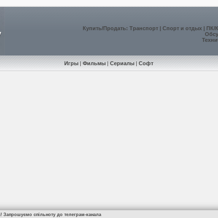
Купить
/
Продать
:
Транспорт
|
Спорт и отдых
|
ПК/
Обс
Техни
Игры
|
Фильмы
|
Сериалы
|
Софт
а! Запрошуємо спільноту до телеграм-канала