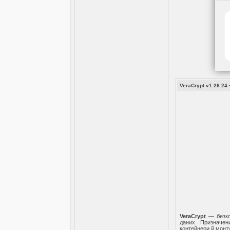
VeraCrypt v1.26.24 
VeraCrypt
— безкош
даних. Призначен
контейнери й монт