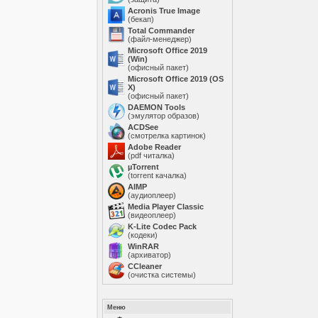
Acronis True Image
(бекап)
Total Commander
(файл-менеджер)
Microsoft Office 2019
(Win)
(офисный пакет)
Microsoft Office 2019 (OS
X)
(офисный пакет)
DAEMON Tools
(эмулятор образов)
ACDSee
(смотрелка картинок)
Adobe Reader
(pdf читалка)
µTorrent
(torrent качалка)
AIMP
(аудиоплеер)
Media Player Classic
(видеоплеер)
K-Lite Codec Pack
(кодеки)
WinRAR
(архиватор)
ССleaner
(очистка системы)
Меню