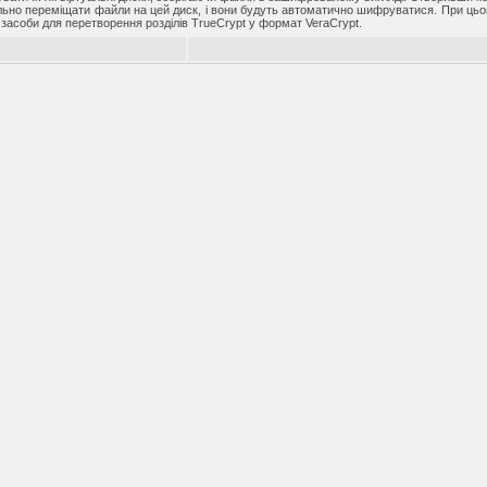
ільно переміщати файли на цей диск, і вони будуть автоматично шифруватися. При цьо
ь засоби для перетворення розділів TrueCrypt у формат VeraCrypt.