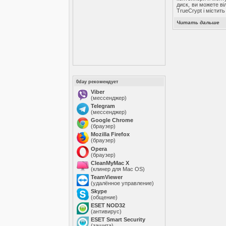
диск, ви можете в
TrueCrypt і містит
Читать дальше
0day рекомендует
Viber
(мессенджер)
Telegram
(мессенджер)
Google Chrome
(браузер)
Mozilla Firefox
(браузер)
Opera
(браузер)
CleanMyMac X
(клинер для Mac OS)
TeamViewer
(удалённое управление)
Skype
(общение)
ESET NOD32
(антивирус)
ESET Smart Security
(защита)