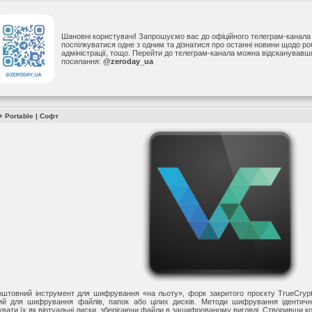
Шановні користувачі! Запрошуємо вас до офіційного телеграм-канал
поспілкуватися одне з одним та дізнатися про останні новини щодо р
адміністрації, тощо. Перейти до телеграм-канала можна відсканував
посилання:
@zeroday_ua
+ Portable |
Софт
товний інструмент для шифрування «на льоту», форк закритого проєкту TrueCrypt
ий для шифрування файлів, папок або цілих дисків. Методи шифрування ідентичні
увати їх як віртуальні диски, зберігаючи файли в зашифрованому вигляді. Створивши 