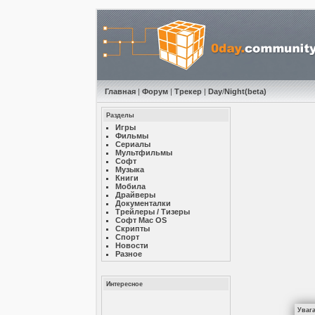
Главная
|
Форум
|
Трекер
|
Day
/
Night
(beta)
Разделы
Игры
Фильмы
Сериалы
Мультфильмы
Софт
Музыкa
Книги
Мобила
Драйверы
Документалки
Трейлеры / Тизеры
Софт Mac OS
Скрипты
Спорт
Новости
Разное
Интересное
Уваг