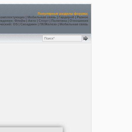
Популярные разделы форума:
Комплектующие
|
Мобильная связь
|
Гардероб
|
Разное
уждение
:
Флейм
|
Авто
|
Спорт
|
Политика
|
Отношения
ческий
:
OS
|
Сисадмин
|
ПК/Железо
|
Мобильная связь