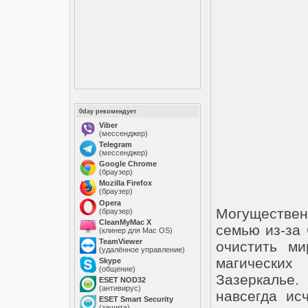
0day рекомендует
Viber
(мессенджер)
Telegram
(мессенджер)
Google Chrome
(браузер)
Mozilla Firefox
(браузер)
Opera
Могуществен
(браузер)
CleanMyMac X
семью из-за
(клинер для Mac OS)
TeamViewer
очистить м
(удалённое управление)
магических
Skype
(общение)
Зазеркалье
ESET NOD32
(антивирус)
навсегда ис
ESET Smart Security
(защита)