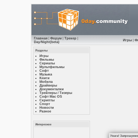
Главная
|
Форум
|
Трекер
|
Игры
|
Ф
Day
/
Night
(beta)
Разделы
Игры
Фильмы
Сериалы
Мультфильмы
Софт
Музыкa
Книги
Мобила
Драйверы
Документалки
Трейлеры / Тизеры
Софт Mac OS
Скрипты
Спорт
Новости
Разное
Интересное
Увага! Запрошуємо