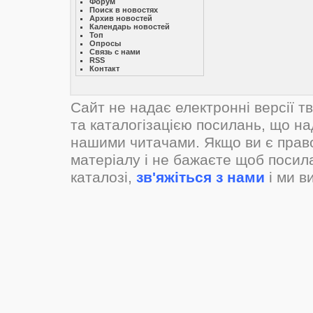
Форум
Поиск в новостях
Архив новостей
Календарь новостей
Топ
Опросы
Связь с нами
RSS
Контакт
Сайт не надає електронні версії т
та каталогізацією посилань, що н
нашими читачами. Якщо ви є прав
матеріалу і не бажаєте щоб посил
каталозі,
зв'яжіться з нами
і ми в