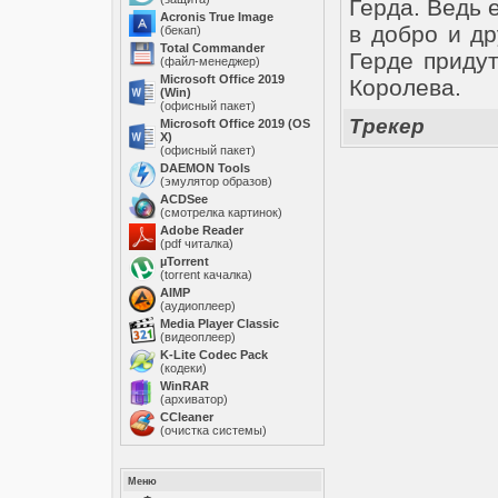
Герда. Ведь 
Acronis True Image
в добро и д
(бекап)
Total Commander
Герде приду
(файл-менеджер)
Microsoft Office 2019
Королева.
(Win)
(офисный пакет)
Трекер
Microsoft Office 2019 (OS
X)
(офисный пакет)
DAEMON Tools
(эмулятор образов)
ACDSee
(смотрелка картинок)
Adobe Reader
(pdf читалка)
µTorrent
(torrent качалка)
AIMP
(аудиоплеер)
Media Player Classic
(видеоплеер)
K-Lite Codec Pack
(кодеки)
WinRAR
(архиватор)
ССleaner
(очистка системы)
Меню