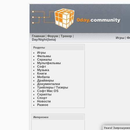
Главная
|
Форум
|
Трекер
|
Игры
|
Ф
Day
/
Night
(beta)
Разделы
Игры
Фильмы
Сериалы
Мультфильмы
Софт
Музыкa
Книги
Мобила
Драйверы
Документалки
Трейлеры / Тизеры
Софт Mac OS
Скрипты
Спорт
Новости
Разное
Интересное
Увага! Запрошуємо