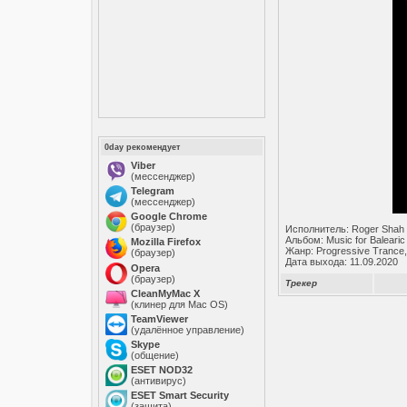
0day рекомендует
Viber
(мессенджер)
Telegram
(мессенджер)
Google Chrome
(браузер)
Исполнитель: Roger Shah
Альбом: Music for Balearic
Mozilla Firefox
Жанр: Progressive Trance
(браузер)
Дата выхода: 11.09.2020
Opera
(браузер)
Трекер
CleanMyMac X
(клинер для Mac OS)
TeamViewer
(удалённое управление)
Skype
(общение)
ESET NOD32
(антивирус)
ESET Smart Security
(защита)