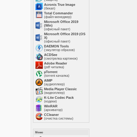
Acronis True Image
(бекап)
Total Commander
(файл-менеджер)
Microsoft Office 2019
(Win)
(офисный пакет)
Microsoft Office 2019 (OS
X)
(офисный пакет)
DAEMON Tools
(эмулятор образов)
ACDSee
(смотрелка картинок)
Adobe Reader
(pdf читалка)
µTorrent
(torrent качалка)
AIMP
(аудиоплеер)
Media Player Classic
(видеоплеер)
K-Lite Codec Pack
(кодеки)
WinRAR
(архиватор)
ССleaner
(очистка системы)
Меню