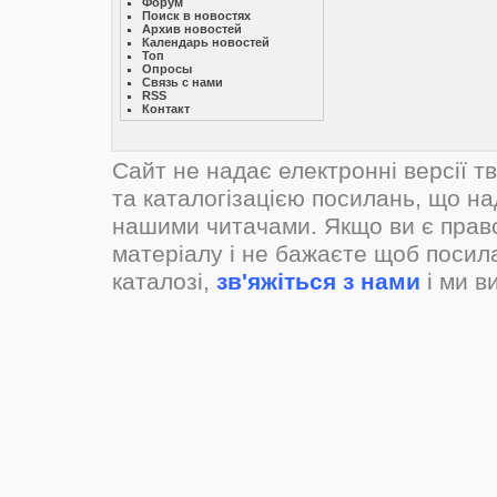
Форум
Поиск в новостях
Архив новостей
Календарь новостей
Топ
Опросы
Связь с нами
RSS
Контакт
Сайт не надає електронні версії т
та каталогізацією посилань, що н
нашими читачами. Якщо ви є прав
матеріалу і не бажаєте щоб посил
каталозі,
зв'яжіться з нами
і ми в