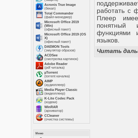
поддерживае
Acronis True Image
(бекап)
работать с ф
Total Commander
Плеер имее
(файл-менеджер)
Microsoft Office 2019
понятный 
(Win)
(офисный пакет)
функциями 
Microsoft Office 2019 (OS
X)
языков.
(офисный пакет)
DAEMON Tools
Читать дал
(эмулятор образов)
ACDSee
(смотрелка картинок)
Adobe Reader
(pdf читалка)
µTorrent
(torrent качалка)
AIMP
(аудиоплеер)
Media Player Classic
(видеоплеер)
K-Lite Codec Pack
(кодеки)
WinRAR
(архиватор)
ССleaner
(очистка системы)
Меню