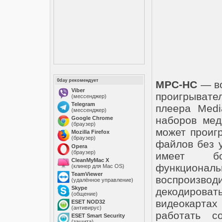
0day рекомендует
MPC-HC
— во
Viber
проигрывател
(мессенджер)
Telegram
плеера Medi
(мессенджер)
наборов мед
Google Chrome
(браузер)
может проиг
Mozilla Firefox
(браузер)
файлов без у
Opera
(браузер)
имеет бо
CleanMyMac X
функциона
(клинер для Mac OS)
TeamViewer
воспроизво
(удалённое управление)
Skype
декодиров
(общение)
видеокартах 
ESET NOD32
(антивирус)
работать с
ESET Smart Security
(защита)