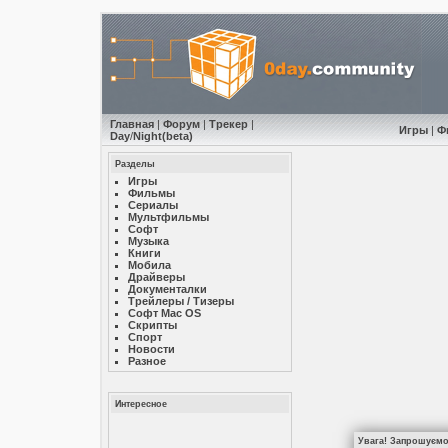
Главная
|
Форум
|
Трекер
|
Игры
|
Ф
Day
/
Night
(beta)
Разделы
Игры
Фильмы
Сериалы
Мультфильмы
Софт
Музыкa
Книги
Мобила
Драйверы
Документалки
Трейлеры / Тизеры
Софт Mac OS
Скрипты
Спорт
Новости
Разное
Интересное
Увага! Запрошуємо