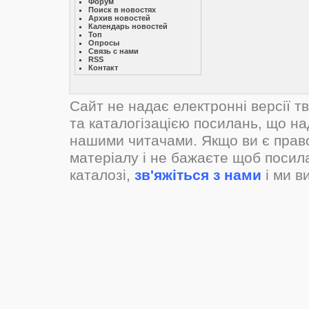
Форум
Поиск в новостях
Архив новостей
Календарь новостей
Топ
Опросы
Связь с нами
RSS
Контакт
Сайт не надає електронні версії т
та каталогізацією посилань, що н
нашими читачами. Якщо ви є прав
матеріалу і не бажаєте щоб посил
каталозі,
зв'яжіться з нами
і ми в