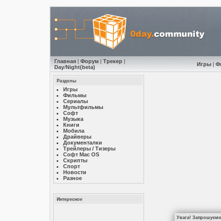
Главная
|
Форум
|
Трекер
|
Игры
|
Ф
Day
/
Night
(beta)
Разделы
Игры
Фильмы
Сериалы
Мультфильмы
Софт
Музыкa
Книги
Мобила
Драйверы
Документалки
Трейлеры / Тизеры
Софт Mac OS
Скрипты
Спорт
Новости
Разное
Интересное
Увага! Запрошуємо