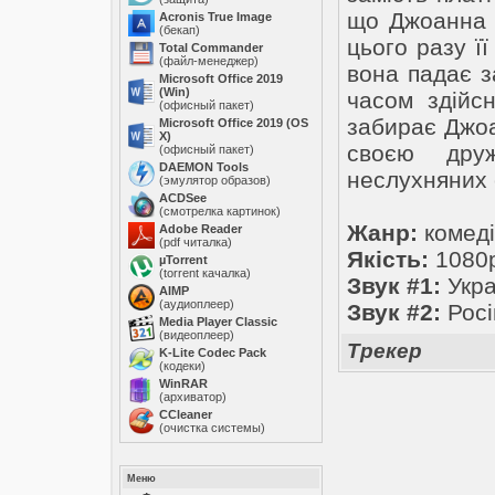
що Джоанна н
Acronis True Image
(бекап)
цього разу ї
Total Commander
(файл-менеджер)
вона падає за
Microsoft Office 2019
(Win)
часом здійс
(офисный пакет)
забирає Джоа
Microsoft Office 2019 (OS
X)
своєю дру
(офисный пакет)
DAEMON Tools
неслухняних
(эмулятор образов)
ACDSee
(смотрелка картинок)
Жанр:
комеді
Adobe Reader
(pdf читалка)
Якість:
1080p
µTorrent
(torrent качалка)
Звук #1:
Укра
AIMP
(аудиоплеер)
Звук #2:
Росі
Media Player Classic
(видеоплеер)
Трекер
K-Lite Codec Pack
(кодеки)
WinRAR
(архиватор)
ССleaner
(очистка системы)
Меню