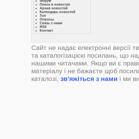
Форум
Поиск в новостях
Архив новостей
Календарь новостей
Топ
Опросы
Связь с нами
RSS
Контакт
Сайт не надає електронні версії т
та каталогізацією посилань, що н
нашими читачами. Якщо ви є прав
матеріалу і не бажаєте щоб посил
каталозі,
зв'яжіться з нами
і ми в