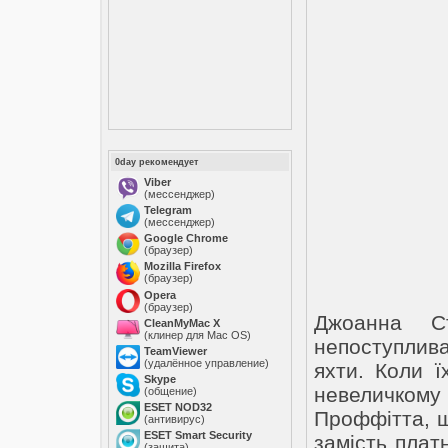
0day рекомендует
Viber
(мессенджер)
Telegram
(мессенджер)
Google Chrome
(браузер)
Mozilla Firefox
(браузер)
Opera
(браузер)
Джоанна С
CleanMyMac X
(клинер для Mac OS)
непоступлив
TeamViewer
(удалённое управление)
яхти. Коли ї
Skype
невеличкому
(общение)
ESET NOD32
Проффітта, щ
(антивирус)
ESET Smart Security
замість плат
(защита)