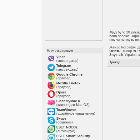
Фріді було 20 рокі
вона завоює Париж,
ось чи зможуть вон
Жанр:
біографія, 
0day рекомендует
Якість:
1080p BDR
Звук #1:
Українськ
Viber
(мессенджер)
Трекер
Telegram
(мессенджер)
Google Chrome
(браузер)
Mozilla Firefox
(браузер)
Opera
(браузер)
CleanMyMac X
(клинер для Mac OS)
TeamViewer
(удалённое управление)
Skype
(общение)
ESET NOD32
(антивирус)
ESET Smart Security
(защита)