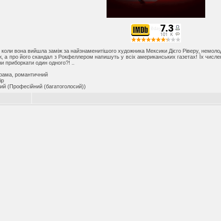
в, коли вона вийшла заміж за найзнаменитішого художника Мексики Дієго Ріверу, немолодо
 а про його скандал з Рокфеллером напишуть у всіх американських газетах! Їх числен
и приборкати один одного?! ..
драма, романтичний
ip
ий (Професійний (багатоголосий))