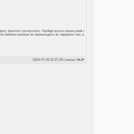
го, багатого і розпусного. Пройде всього кілька років і
ні любовні романи не перешкодять їм підкорити світ, а
2024-07-25 22:27:26 |
автор:
FILiP