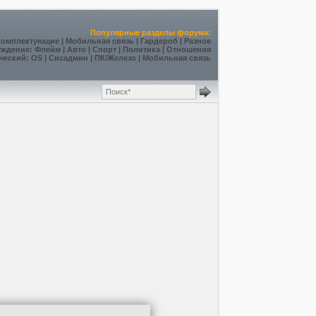
Популярные разделы форума:
Комплектующие
|
Мобильная связь
|
Гардероб
|
Разное
уждение
:
Флейм
|
Авто
|
Спорт
|
Политика
|
Отношения
ческий
:
OS
|
Сисадмин
|
ПК/Железо
|
Мобильная связь