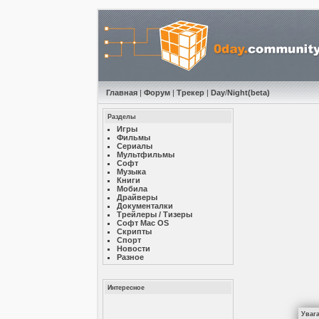
Главная
|
Форум
|
Трекер
|
Day
/
Night
(beta)
Разделы
Игры
Фильмы
Сериалы
Мультфильмы
Софт
Музыкa
Книги
Мобила
Драйверы
Документалки
Трейлеры / Тизеры
Софт Mac OS
Скрипты
Спорт
Новости
Разное
Интересное
Уваг