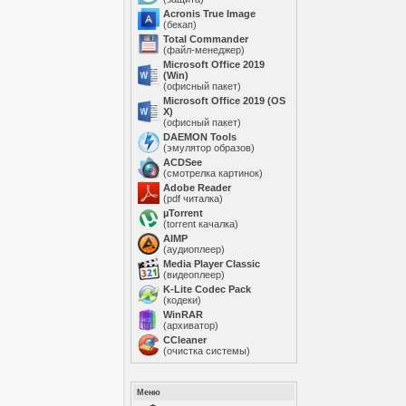
Acronis True Image
(бекап)
Total Commander
(файл-менеджер)
Microsoft Office 2019
(Win)
(офисный пакет)
Microsoft Office 2019 (OS
X)
(офисный пакет)
DAEMON Tools
(эмулятор образов)
ACDSee
(смотрелка картинок)
Adobe Reader
(pdf читалка)
µTorrent
(torrent качалка)
AIMP
(аудиоплеер)
Media Player Classic
(видеоплеер)
K-Lite Codec Pack
(кодеки)
WinRAR
(архиватор)
ССleaner
(очистка системы)
Меню