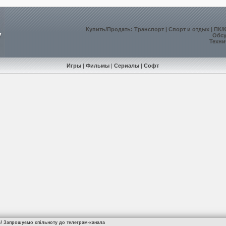
Купить
/
Продать
:
Транспорт
|
Спорт и отдых
|
ПК/
Обс
Техни
Игры
|
Фильмы
|
Сериалы
|
Софт
а! Запрошуємо спільноту до телеграм-канала