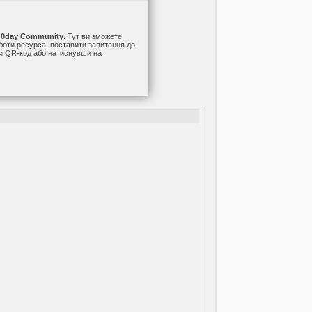
а
0day Community
. Тут ви зможете
оботи ресурса, поставити запитання до
ши QR-код або натиснувши на