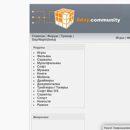
Главная
|
Форум
|
Трекер
|
Игры
|
Ф
Day
/
Night
(beta)
Разделы
Игры
Фильмы
Сериалы
Мультфильмы
Софт
Музыкa
Книги
Мобила
Драйверы
Документалки
Трейлеры / Тизеры
Софт Mac OS
Скрипты
Спорт
Новости
Разное
Интересное
Увага! Запрошуємо