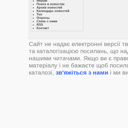
Форум
Поиск в новостях
Архив новостей
Календарь новостей
Топ
Опросы
Связь с нами
RSS
Контакт
Сайт не надає електронні версії т
та каталогізацією посилань, що н
нашими читачами. Якщо ви є прав
матеріалу і не бажаєте щоб посил
каталозі,
зв'яжіться з нами
і ми в