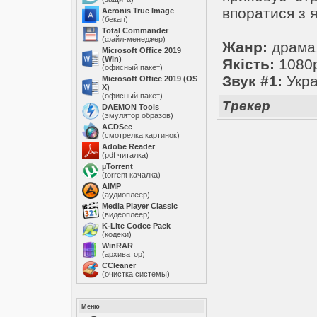
впоратися з я
Acronis True Image
(бекап)
Total Commander
(файл-менеджер)
Жанр:
драма,
Microsoft Office 2019
(Win)
Якість:
1080
(офисный пакет)
Звук #1:
Укра
Microsoft Office 2019 (OS
X)
(офисный пакет)
Трекер
DAEMON Tools
(эмулятор образов)
ACDSee
(смотрелка картинок)
Adobe Reader
(pdf читалка)
µTorrent
(torrent качалка)
AIMP
(аудиоплеер)
Media Player Classic
(видеоплеер)
K-Lite Codec Pack
(кодеки)
WinRAR
(архиватор)
ССleaner
(очистка системы)
Меню