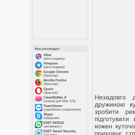
0day рекомендует
Viber
(мессенджер)
Telegram
(мессенджер)
Google Chrome
(браузер)
Mozilla Firefox
(браузер)
Opera
(браузер)
Незадовго 
CleanMyMac X
(клинер для Mac OS)
дружиною ку
TeamViewer
(удалённое управление)
зробити ре
Skype
підготувати
(общение)
ESET NOD32
кожен куточо
(антивирус)
ESET Smart Security
приховує стр
(защита)