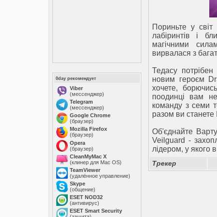
Пориньте у світ 
лабіринтів і бл
магічними сила
вирвалася з багат
Тедасу потрібен 
новим героєм Dra
0day рекомендует
хочете, борючис
Viber
(мессенджер)
поодинці вам не
Telegram
команду з семи т
(мессенджер)
разом ви станете
Google Chrome
(браузер)
Mozilla Firefox
Об'єднайте Варту
(браузер)
Veilguard - захоп
Opera
лідером, у якого в
(браузер)
CleanMyMac X
(клинер для Mac OS)
Трекер
TeamViewer
(удалённое управление)
Skype
(общение)
ESET NOD32
(антивирус)
ESET Smart Security
(защита)