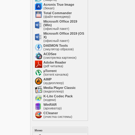
Acronis True Image
(бекап)
Total Commander
(файл-менеджер)
Microsoft Office 2019
(Win)
(офисный пакет)
Microsoft Office 2019 (OS
X)
(офисный пакет)
DAEMON Tools
(эмулятор образов)
ACDSee
(смотрелка картинок)
Adobe Reader
(pdf читалка)
µTorrent
(torrent качалка)
AIMP
(аудиоплеер)
Media Player Classic
(видеоплеер)
K-Lite Codec Pack
(кодеки)
WinRAR
(архиватор)
ССleaner
(очистка системы)
Меню