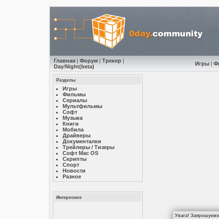
Главная
|
Форум
|
Трекер
|
Игры
|
Ф
Day
/
Night
(beta)
Разделы
Игры
Фильмы
Сериалы
Мультфильмы
Софт
Музыкa
Книги
Мобила
Драйверы
Документалки
Трейлеры / Тизеры
Софт Mac OS
Скрипты
Спорт
Новости
Разное
Интересное
Увага! Запрошуємо