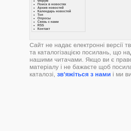
Форум
Поиск в новостях
Архив новостей
Календарь новостей
Топ
Опросы
Связь с нами
RSS
Контакт
Сайт не надає електронні версії т
та каталогізацією посилань, що н
нашими читачами. Якщо ви є прав
матеріалу і не бажаєте щоб посил
каталозі,
зв'яжіться з нами
і ми в