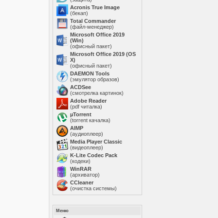
Acronis True Image
(бекап)
Total Commander
(файл-менеджер)
Microsoft Office 2019
(Win)
(офисный пакет)
Microsoft Office 2019 (OS
X)
(офисный пакет)
DAEMON Tools
(эмулятор образов)
ACDSee
(смотрелка картинок)
Adobe Reader
(pdf читалка)
µTorrent
(torrent качалка)
AIMP
(аудиоплеер)
Media Player Classic
(видеоплеер)
K-Lite Codec Pack
(кодеки)
WinRAR
(архиватор)
ССleaner
(очистка системы)
Меню