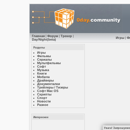
Главная
|
Форум
|
Трекер
|
Игры
|
Ф
Day
/
Night
(beta)
Разделы
Игры
Фильмы
Сериалы
Мультфильмы
Софт
Музыкa
Книги
Мобила
Драйверы
Документалки
Трейлеры / Тизеры
Софт Mac OS
Скрипты
Спорт
Новости
Разное
Интересное
Увага! Запрошуємо