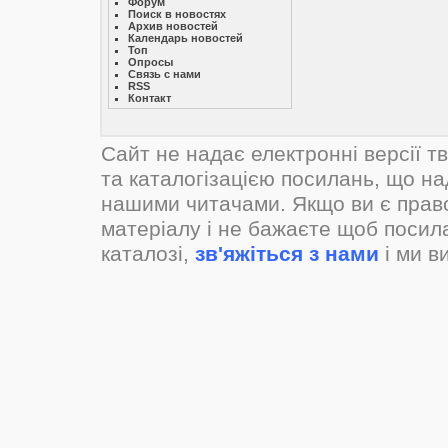
Форум
Поиск в новостях
Архив новостей
Календарь новостей
Топ
Опросы
Связь с нами
RSS
Контакт
Сайт не надає електронні версії т
та каталогізацією посилань, що н
нашими читачами. Якщо ви є прав
матеріалу і не бажаєте щоб посил
каталозі,
зв'яжіться з нами
і ми в