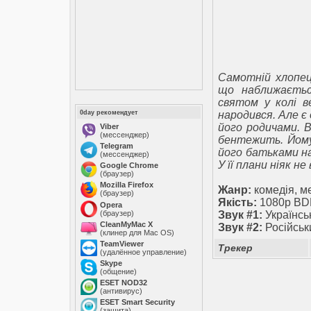
Самотній хлопец
що наближається
святом у колі ве
0day рекомендует
народився. Але є
його родичами. В
Viber
(мессенджер)
бентежить. Йому
Telegram
його батьками на
(мессенджер)
У її плани ніяк н
Google Chrome
(браузер)
Mozilla Firefox
Жанр:
комедія, м
(браузер)
Якість:
1080p BD
Opera
(браузер)
Звук #1:
Українсь
CleanMyMac X
Звук #2:
Російськ
(клинер для Mac OS)
TeamViewer
Трекер
(удалённое управление)
Skype
(общение)
ESET NOD32
(антивирус)
ESET Smart Security
(защита)