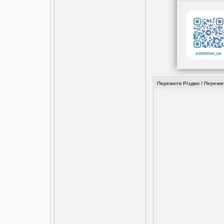
Пережити Різдво / Пережит