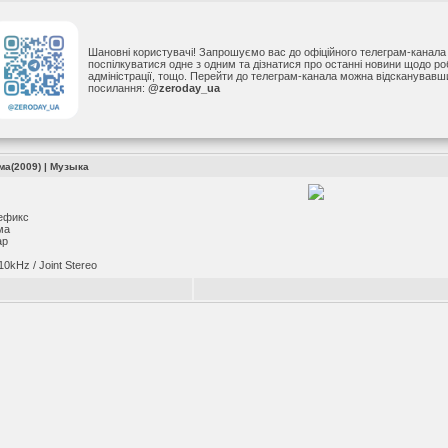
Шановні користувачі! Запрошуємо вас до офіційного телеграм-канал
поспілкуватися одне з одним та дізнатися про останні новини щодо р
адміністрації, тощо. Перейти до телеграм-канала можна відсканував
посилання:
@zeroday_ua
ма(2009) |
Музыка
ефикс
ма
ap
10kHz / Joint Stereo