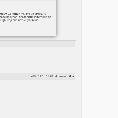
а
0day Community
. Тут ви зможете
оботи ресурса, поставити запитання до
ши QR-код або натиснувши на
2009-11-16 11:40:04 |
автор:
Лин