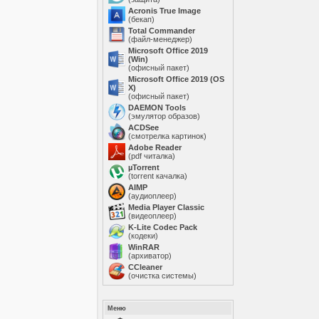
Acronis True Image
(бекап)
Total Commander
(файл-менеджер)
Microsoft Office 2019
(Win)
(офисный пакет)
Microsoft Office 2019 (OS
X)
(офисный пакет)
DAEMON Tools
(эмулятор образов)
ACDSee
(смотрелка картинок)
Adobe Reader
(pdf читалка)
µTorrent
(torrent качалка)
AIMP
(аудиоплеер)
Media Player Classic
(видеоплеер)
K-Lite Codec Pack
(кодеки)
WinRAR
(архиватор)
ССleaner
(очистка системы)
Меню