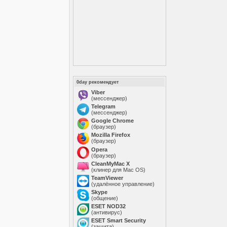
0day рекомендует
Viber
(мессенджер)
Telegram
(мессенджер)
Google Chrome
(браузер)
Mozilla Firefox
(браузер)
Opera
(браузер)
CleanMyMac X
(клинер для Mac OS)
TeamViewer
(удалённое управление)
Skype
(общение)
ESET NOD32
(антивирус)
ESET Smart Security
(защита)