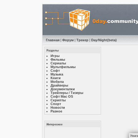
Главная
|
Форум
|
Трекер
|
Day
/
Night
(beta)
Разделы
Игры
Фильмы
Сериалы
Мультфильмы
Софт
Музыкa
Книги
Мобила
Драйверы
Документалки
Трейлеры / Тизеры
Софт Mac OS
Скрипты
Спорт
Новости
Разное
Интересное
Уваг