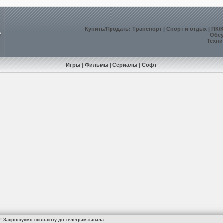
Купить
/
Продать
:
Транспорт
|
Спорт и отдых
|
ПК/
Обс
Техни
Игры
|
Фильмы
|
Сериалы
|
Софт
а! Запрошуємо спільноту до телеграм-канала