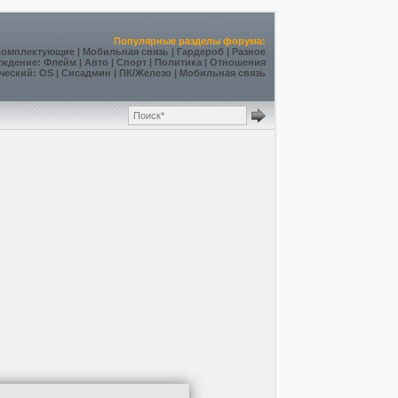
Популярные разделы форума:
Комплектующие
|
Мобильная связь
|
Гардероб
|
Разное
уждение
:
Флейм
|
Авто
|
Спорт
|
Политика
|
Отношения
ческий
:
OS
|
Сисадмин
|
ПК/Железо
|
Мобильная связь