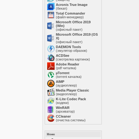
Acronis True Image
(бекап)
Total Commander
(файл-менеджер)
Microsoft Office 2019
(Win)
(офисный пакет)
Microsoft Office 2019 (OS
X)
(офисный пакет)
DAEMON Tools
(эмулятор образов)
ACDSee
(смотрелка картинок)
Adobe Reader
(pdf читалка)
µTorrent
(torrent качалка)
AIMP
(аудиоплеер)
Media Player Classic
(видеоплеер)
K-Lite Codec Pack
(кодеки)
WinRAR
(архиватор)
ССleaner
(очистка системы)
Меню