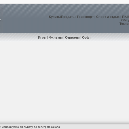
Купить
/
Продать
:
Транспорт
|
Спорт и отдых
|
ПК/
Обс
Техни
Игры
|
Фильмы
|
Сериалы
|
Софт
а! Запрошуємо спільноту до телеграм-канала