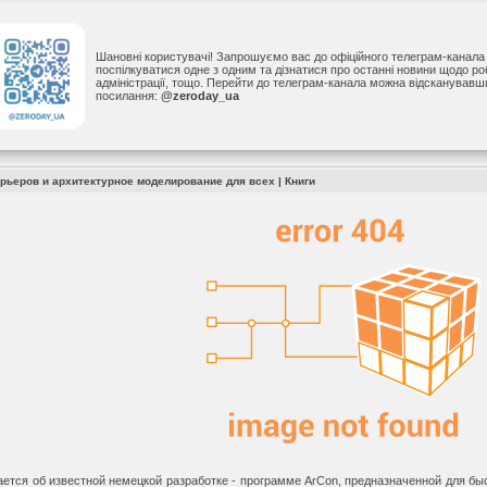
Шановні користувачі! Запрошуємо вас до офіційного телеграм-канал
поспілкуватися одне з одним та дізнатися про останні новини щодо р
адміністрації, тощо. Перейти до телеграм-канала можна відсканував
посилання:
@zeroday_ua
ерьеров и архитектурное моделирование для всех |
Книги
ается об известной немецкой разработке - программе ArCon, предназначенной для б