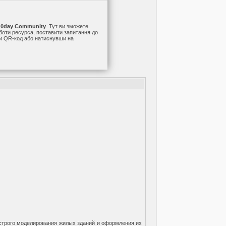
а
0day Community
. Тут ви зможете
оботи ресурса, поставити запитання до
ши QR-код або натиснувши на
ыстрого моделирования жилых зданий и оформления их