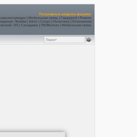
Популярные разделы форума:
Комплектующие
|
Мобильная связь
|
Гардероб
|
Разное
уждение
:
Флейм
|
Авто
|
Спорт
|
Политика
|
Отношения
ческий
:
OS
|
Сисадмин
|
ПК/Железо
|
Мобильная связь