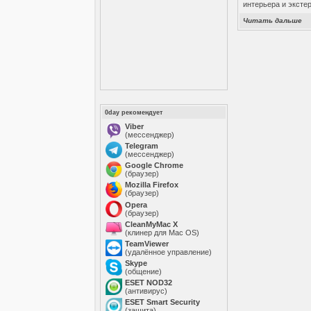
интерьера и эксте
Читать дальше
0day рекомендует
Viber
(мессенджер)
Telegram
(мессенджер)
Google Chrome
(браузер)
Mozilla Firefox
(браузер)
Opera
(браузер)
CleanMyMac X
(клинер для Mac OS)
TeamViewer
(удалённое управление)
Skype
(общение)
ESET NOD32
(антивирус)
ESET Smart Security
(защита)