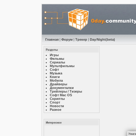
Главная
|
Форум
|
Трекер
|
Day
/
Night
(beta)
Разделы
Игры
Фильмы
Сериалы
Мультфильмы
Софт
Музыкa
Книги
Мобила
Драйверы
Документалки
Трейлеры / Тизеры
Софт Mac OS
Скрипты
Спорт
Новости
Разное
Интересное
Уваг