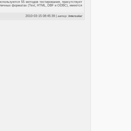
спользуются 55 методов тестирования, присутствует
азличных форматах (Text, HTML, DBF и ODBC), имеется
2010-03-15 08:45:39 |
автор:
Intersolar