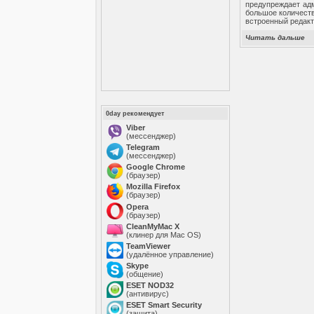
предупреждает ад
большое количеств
встроенный редакт
Читать дальше
0day рекомендует
Viber
(мессенджер)
Telegram
(мессенджер)
Google Chrome
(браузер)
Mozilla Firefox
(браузер)
Opera
(браузер)
CleanMyMac X
(клинер для Mac OS)
TeamViewer
(удалённое управление)
Skype
(общение)
ESET NOD32
(антивирус)
ESET Smart Security
(защита)