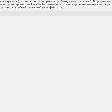
министратора (или же пытается исправить проблему самостоятельно). В программе и
о настроек. Кроме того, HostMonitor позволяет создавать детализированные логи в р
ор отчетов, удобный и понятный интерфейс и т.д.