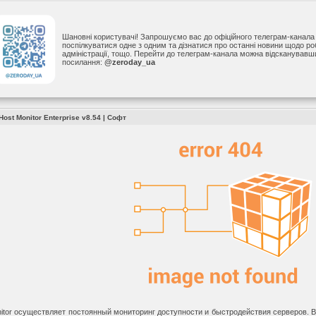
Шановні користувачі! Запрошуємо вас до офіційного телеграм-канал
поспілкуватися одне з одним та дізнатися про останні новини щодо р
адміністрації, тощо. Перейти до телеграм-канала можна відсканував
посилання:
@zeroday_ua
ost Monitor Enterprise v8.54 |
Софт
itor осуществляет постоянный мониторинг доступности и быстродействия серверов. В 