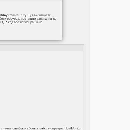
а
0day Community
. Тут ви зможете
оботи ресурса, поставити запитання до
ши QR-код або натиснувши на
случае ошибок и сбоев в работе сервера, HostMonitor