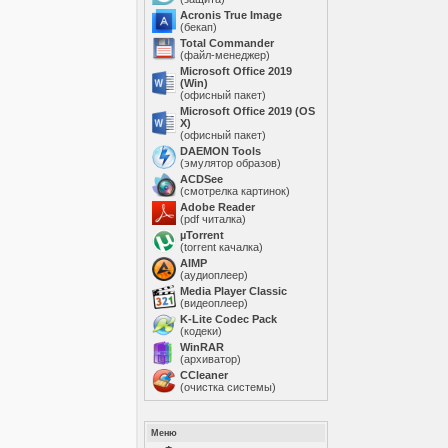
Acronis True Image
(бекап)
Total Commander
(файл-менеджер)
Microsoft Office 2019
(Win)
(офисный пакет)
Microsoft Office 2019 (OS
X)
(офисный пакет)
DAEMON Tools
(эмулятор образов)
ACDSee
(смотрелка картинок)
Adobe Reader
(pdf читалка)
µTorrent
(torrent качалка)
AIMP
(аудиоплеер)
Media Player Classic
(видеоплеер)
K-Lite Codec Pack
(кодеки)
WinRAR
(архиватор)
ССleaner
(очистка системы)
Меню