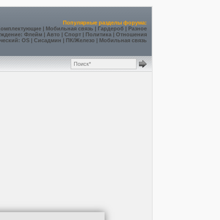
Популярные разделы форума:
Комплектующие
|
Мобильная связь
|
Гардероб
|
Разное
уждение
:
Флейм
|
Авто
|
Спорт
|
Политика
|
Отношения
ческий
:
OS
|
Сисадмин
|
ПК/Железо
|
Мобильная связь