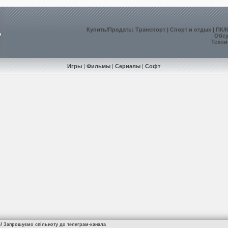
Купить
/
Продать
:
Транспорт
|
Спорт и отдых
|
ПК/
Обс
Техни
Игры
|
Фильмы
|
Сериалы
|
Софт
а! Запрошуємо спільноту до телеграм-канала