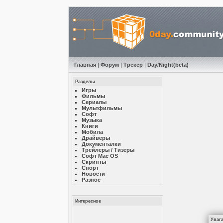
Главная
|
Форум
|
Трекер
|
Day
/
Night
(beta)
Разделы
Игры
Фильмы
Сериалы
Мультфильмы
Софт
Музыкa
Книги
Мобила
Драйверы
Документалки
Трейлеры / Тизеры
Софт Mac OS
Скрипты
Спорт
Новости
Разное
Интересное
Уваг