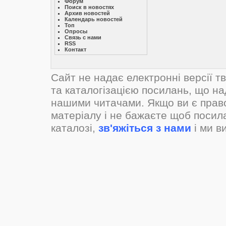
Форум
Поиск в новостях
Архив новостей
Календарь новостей
Топ
Опросы
Связь с нами
RSS
Контакт
Сайт не надає електронні версії т
та каталогізацією посилань, що н
нашими читачами. Якщо ви є прав
матеріалу і не бажаєте щоб посил
каталозі,
зв'яжіться з нами
і ми в