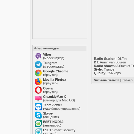
0day рекомендует
Viber
(мессенджер)
Radio Station:
DI.Fm
DJ:
Armin van Buuren
Telegram
Radio shows:
A State of T
(мессенджер)
Style:
Trance
Google Chrome
Quality:
256 kbps
(браузер)
Mozilla Firefox
Читать дальше
|
Трекер
(браузер)
Opera
(браузер)
CleanMyMac X
(клинер для Mac OS)
TeamViewer
(удалённое управление)
Skype
(общение)
ESET NOD32
(антивирус)
ESET Smart Security
(защита)