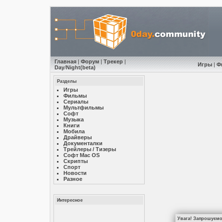
Главная
|
Форум
|
Трекер
|
Игры
|
Ф
Day
/
Night
(beta)
Разделы
Игры
Фильмы
Сериалы
Мультфильмы
Софт
Музыкa
Книги
Мобила
Драйверы
Документалки
Трейлеры / Тизеры
Софт Mac OS
Скрипты
Спорт
Новости
Разное
Интересное
Увага! Запрошуємо