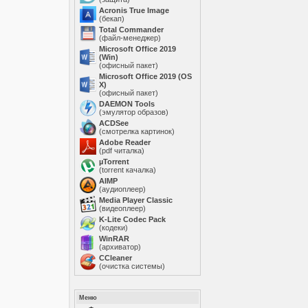
Acronis True Image
(бекап)
Total Commander
(файл-менеджер)
Microsoft Office 2019
(Win)
(офисный пакет)
Microsoft Office 2019 (OS
X)
(офисный пакет)
DAEMON Tools
(эмулятор образов)
ACDSee
(смотрелка картинок)
Adobe Reader
(pdf читалка)
µTorrent
(torrent качалка)
AIMP
(аудиоплеер)
Media Player Classic
(видеоплеер)
K-Lite Codec Pack
(кодеки)
WinRAR
(архиватор)
ССleaner
(очистка системы)
Меню