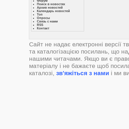
Форум
Поиск в новостях
Архив новостей
Календарь новостей
Топ
Опросы
Связь с нами
RSS
Контакт
Сайт не надає електронні версії т
та каталогізацією посилань, що н
нашими читачами. Якщо ви є прав
матеріалу і не бажаєте щоб посил
каталозі,
зв'яжіться з нами
і ми в