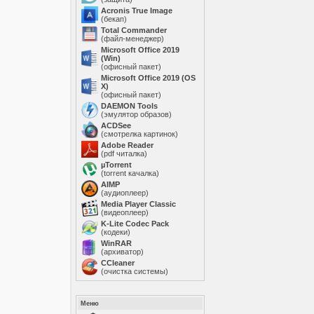
Acronis True Image
(бекап)
Total Commander
(файл-менеджер)
Microsoft Office 2019
(Win)
(офисный пакет)
Microsoft Office 2019 (OS
X)
(офисный пакет)
DAEMON Tools
(эмулятор образов)
ACDSee
(смотрелка картинок)
Adobe Reader
(pdf читалка)
µTorrent
(torrent качалка)
AIMP
(аудиоплеер)
Media Player Classic
(видеоплеер)
K-Lite Codec Pack
(кодеки)
WinRAR
(архиватор)
ССleaner
(очистка системы)
Меню