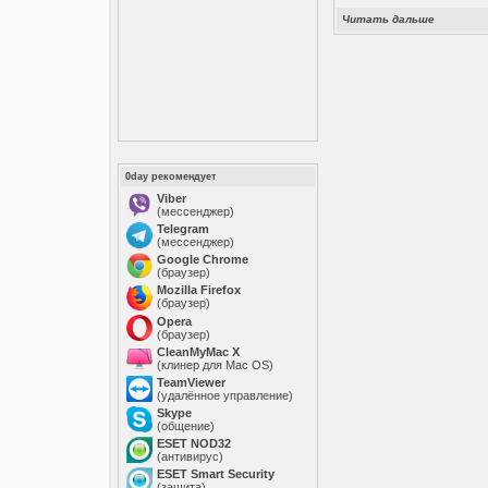
Читать дальше
0day рекомендует
Viber
(мессенджер)
Telegram
(мессенджер)
Google Chrome
(браузер)
Mozilla Firefox
(браузер)
Opera
(браузер)
CleanMyMac X
(клинер для Mac OS)
TeamViewer
(удалённое управление)
Skype
(общение)
ESET NOD32
(антивирус)
ESET Smart Security
(защита)