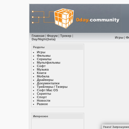
Главная
|
Форум
|
Трекер
|
Игры
|
Ф
Day
/
Night
(beta)
Разделы
Игры
Фильмы
Сериалы
Мультфильмы
Софт
Музыкa
Книги
Мобила
Драйверы
Документалки
Трейлеры / Тизеры
Софт Mac OS
Скрипты
Спорт
Новости
Разное
Интересное
Увага! Запрошуємо