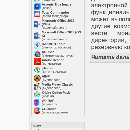
электронн
Acronis True Image
(бекап)
функционал
Total Commander
(файл-менеджер)
может выполн
Microsoft Office 2019
(Win)
другие возм
(офисный пакет)
вести мон
Microsoft Office 2019 (OS
X)
директории,
(офисный пакет)
DAEMON Tools
резервную к
(эмулятор образов)
ACDSee
(смотрелка картинок)
Читать дал
Adobe Reader
(pdf читалка)
µTorrent
(torrent качалка)
AIMP
(аудиоплеер)
Media Player Classic
(видеоплеер)
K-Lite Codec Pack
(кодеки)
WinRAR
(архиватор)
ССleaner
(очистка системы)
Меню