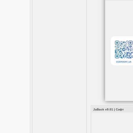
JaBack v9.01 |
Софт