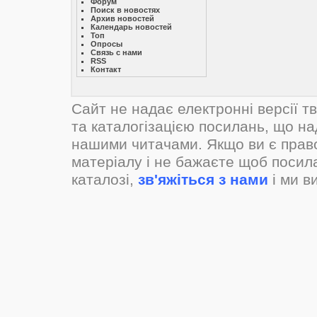
Форум
Поиск в новостях
Архив новостей
Календарь новостей
Топ
Опросы
Связь с нами
RSS
Контакт
Сайт не надає електронні версії т
та каталогізацією посилань, що н
нашими читачами. Якщо ви є прав
матеріалу і не бажаєте щоб посил
каталозі,
зв'яжіться з нами
і ми в