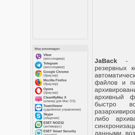
0day рекомендует
Viber
(мессенджер)
JaBack
- м
Telegram
резервных к
(мессенджер)
Google Chrome
автоматиче
(браузер)
Mozilla Firefox
файлов и па
(браузер)
архивиров
Opera
(браузер)
архивный ф
CleanMyMac X
(клинер для Mac OS)
быстро во
TeamViewer
(удалённое управление)
разархивиров
Skype
либо архива
(общение)
ESET NOD32
синхронизац
(антивирус)
ESET Smart Security
данными, воз
(защита)