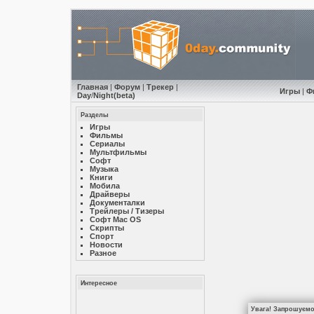
Главная
|
Форум
|
Трекер
|
Игры
|
Ф
Day
/
Night
(beta)
Разделы
Игры
Фильмы
Сериалы
Мультфильмы
Софт
Музыкa
Книги
Мобила
Драйверы
Документалки
Трейлеры / Тизеры
Софт Mac OS
Скрипты
Спорт
Новости
Разное
Интересное
Увага! Запрошуємо