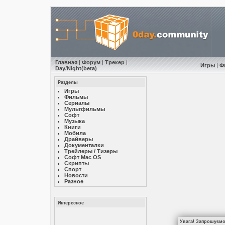
Главная
|
Форум
|
Трекер
|
Игры
|
Ф
Day
/
Night
(beta)
Разделы
Игры
Фильмы
Сериалы
Мультфильмы
Софт
Музыкa
Книги
Мобила
Драйверы
Документалки
Трейлеры / Тизеры
Софт Mac OS
Скрипты
Спорт
Новости
Разное
Интересное
Увага! Запрошуємо