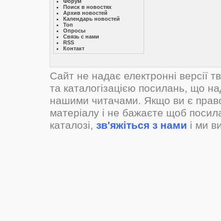
Форум
Поиск в новостях
Архив новостей
Календарь новостей
Топ
Опросы
Связь с нами
RSS
Контакт
Сайт не надає електронні версії т
та каталогізацією посилань, що н
нашими читачами. Якщо ви є прав
матеріалу і не бажаєте щоб посил
каталозі,
зв'яжіться з нами
і ми в