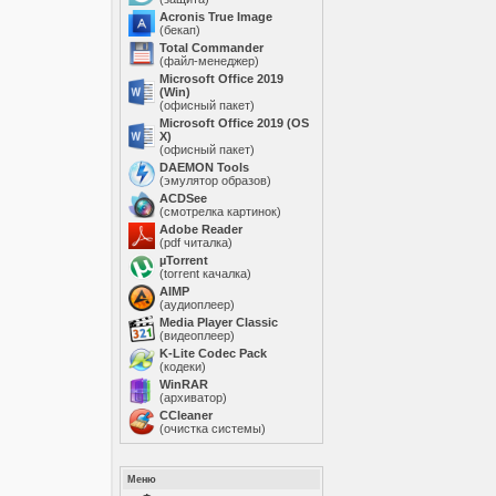
Acronis True Image
(бекап)
Total Commander
(файл-менеджер)
Microsoft Office 2019
(Win)
(офисный пакет)
Microsoft Office 2019 (OS
X)
(офисный пакет)
DAEMON Tools
(эмулятор образов)
ACDSee
(смотрелка картинок)
Adobe Reader
(pdf читалка)
µTorrent
(torrent качалка)
AIMP
(аудиоплеер)
Media Player Classic
(видеоплеер)
K-Lite Codec Pack
(кодеки)
WinRAR
(архиватор)
ССleaner
(очистка системы)
Меню