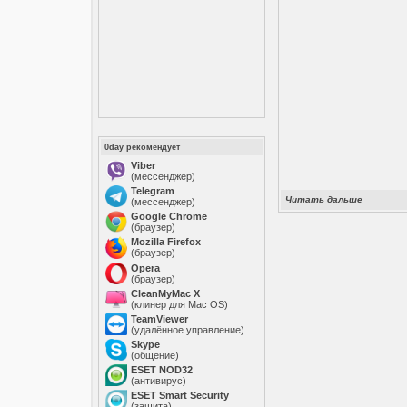
0day рекомендует
Viber
(мессенджер)
Telegram
Читать дальше
(мессенджер)
Google Chrome
(браузер)
Mozilla Firefox
(браузер)
Opera
(браузер)
CleanMyMac X
(клинер для Mac OS)
TeamViewer
(удалённое управление)
Skype
(общение)
ESET NOD32
(антивирус)
ESET Smart Security
(защита)