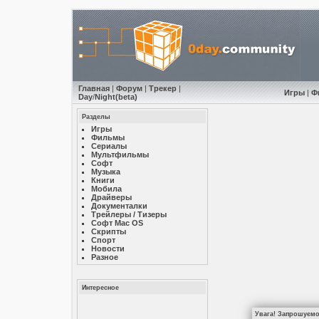
Главная
|
Форум
|
Трекер
|
Игры
|
Ф
Day
/
Night
(beta)
Разделы
Игры
Фильмы
Сериалы
Мультфильмы
Софт
Музыкa
Книги
Мобила
Драйверы
Документалки
Трейлеры / Тизеры
Софт Mac OS
Скрипты
Спорт
Новости
Разное
Интересное
Увага! Запрошуємо