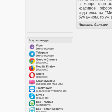
в жанре фантас
красивое оформ
издательства "Ми
бумажном, то уж 
Читать дальше
0day рекомендует
Viber
(мессенджер)
Telegram
(мессенджер)
Google Chrome
(браузер)
Mozilla Firefox
(браузер)
Opera
(браузер)
CleanMyMac X
(клинер для Mac OS)
TeamViewer
(удалённое управление)
Skype
(общение)
ESET NOD32
(антивирус)
ESET Smart Security
(защита)