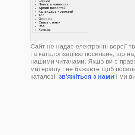
Форум
Поиск в новостях
Архив новостей
Календарь новостей
Топ
Опросы
Связь с нами
RSS
Контакт
Сайт не надає електронні версії т
та каталогізацією посилань, що н
нашими читачами. Якщо ви є прав
матеріалу і не бажаєте щоб посил
каталозі,
зв'яжіться з нами
і ми в