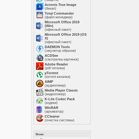
Acronis True Image
(бекап)
Total Commander
(файл-менеджер)
Microsoft Office 2019
(Win)
(офисный пакет)
Microsoft Office 2019 (OS
X)
(офисный пакет)
DAEMON Tools
(эмулятор образов)
ACDSee
(смотрелка картинок)
Adobe Reader
(pdf читалка)
µTorrent
(torrent качалка)
AIMP
(аудиоплеер)
Media Player Classic
(видеоплеер)
K-Lite Codec Pack
(кодеки)
WinRAR
(архиватор)
ССleaner
(очистка системы)
Меню