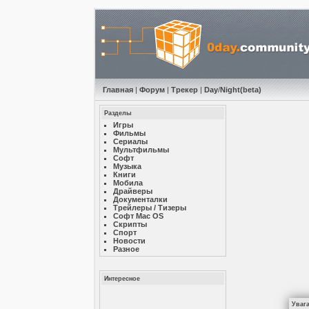
Главная
|
Форум
|
Трекер
|
Day
/
Night
(beta)
Разделы
Игры
Фильмы
Сериалы
Мультфильмы
Софт
Музыкa
Книги
Мобила
Драйверы
Документалки
Трейлеры / Тизеры
Софт Mac OS
Скрипты
Спорт
Новости
Разное
Интересное
Уваг