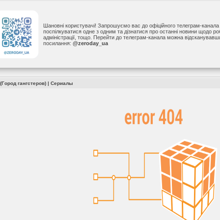
Шановні користувачі! Запрошуємо вас до офіційного телеграм-канал
поспілкуватися одне з одним та дізнатися про останні новини щодо р
адміністрації, тощо. Перейти до телеграм-канала можна відсканував
посилання:
@zeroday_ua
(Город гангстеров)
|
Сериалы