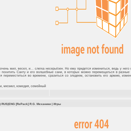
чень мил, весел, и… слегка несерьёзен. Но ему придется измениться, ведь у него
я похитить Санту и его волшебные сани, в которых можно перемещаться в разные 
я переместиться во времени, сразиться со злодеем, остановить его армию, изме
м, мюзикл, комедия, семейный
) RUS|ENG [RePack] R.G. Механики
|
Игры