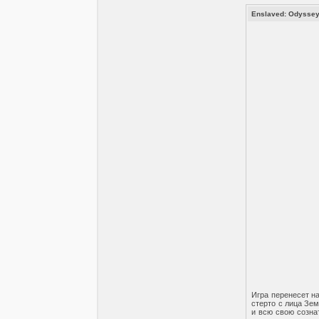
Enslaved: Odyssey
Игра перенесет на
стерто с лица Зе
и всю свою созна