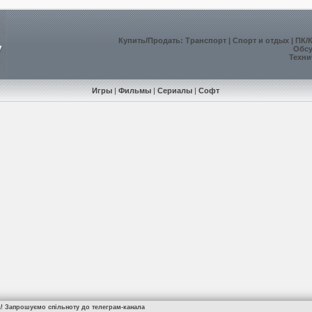
Купить
/
Продать
:
Транспорт
|
Спорт и отдых
|
ПК/
Обс
Техни
Игры
|
Фильмы
|
Сериалы
|
Софт
а! Запрошуємо спільноту до телеграм-канала