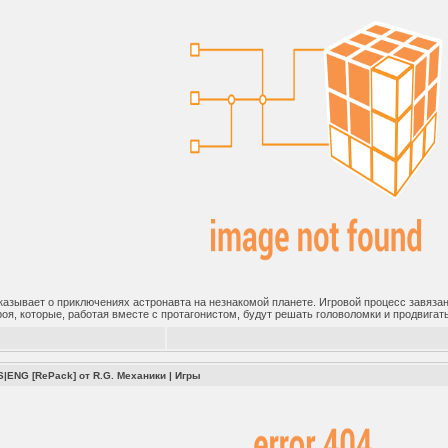
казывает о приключениях астронавта на незнакомой планете. Игровой процесс завязан
роя, которые, работая вместе с протагонистом, будут решать головоломки и продвигат
S|ENG [RePack] от R.G. Механики
|
Игры