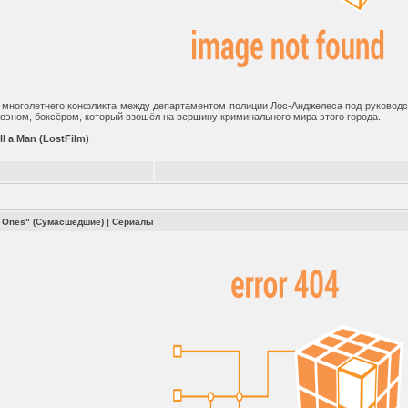
 многолетнего конфликта между департаментом полиции Лос-Анджелеса под руковод
Коэном, боксёром, который взошёл на вершину криминального мира этого города.
ll a Man (LostFilm)
y Ones" (Сумасшедшие)
|
Сериалы