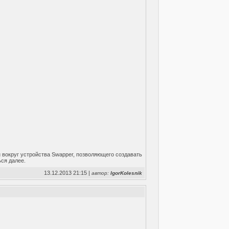
 вокруг устройства Swapper, позволяющего создавать
ься далее.
13.12.2013 21:15 |
автор:
IgorKolesnik