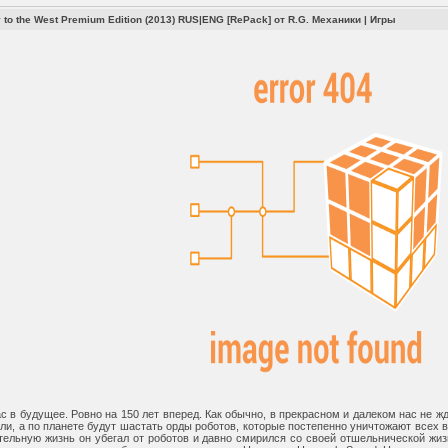
 to the West Premium Edition (2013) RUS|ENG [RePack] от R.G. Механики
|
Игры
с в будущее. Ровно на 150 лет вперед. Как обычно, в прекрасном и далеком нас не ж
мли, а по планете будут шастать орды роботов, которые постепенно уничтожают всех 
тельную жизнь он убегал от роботов и давно смирился со своей отшельнической жиз