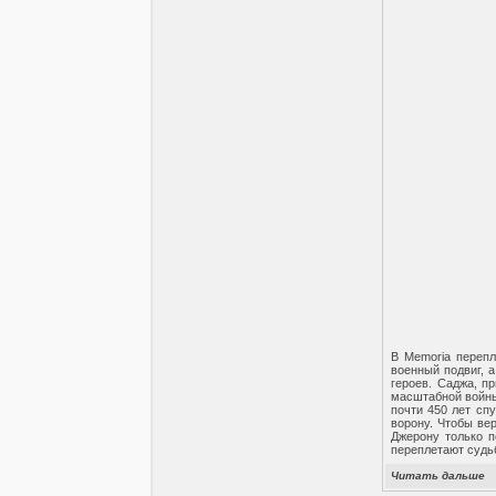
В Memoria перепл
военный подвиг, а
героев. Саджа, п
масштабной войны
почти 450 лет сп
ворону. Чтобы ве
Джерону только по
переплетают судь
Читать дальше