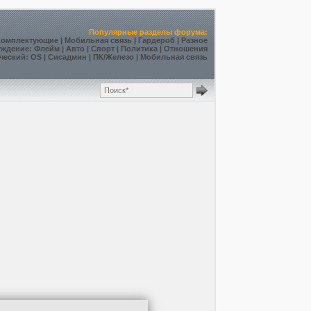
Популярные разделы форума:
Комплектующие
|
Мобильная связь
|
Гардероб
|
Разное
уждение
:
Флейм
|
Авто
|
Спорт
|
Политика
|
Отношения
ческий
:
OS
|
Сисадмин
|
ПК/Железо
|
Мобильная связь