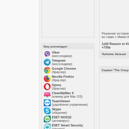
Реальная история
во главе с Микки 
1x02 Reason to Ki
0day рекомендует
+720p
Viber
Читать дальше
(мессенджер)
Telegram
(мессенджер)
Google Chrome
Сериал "The Craz
(браузер)
Mozilla Firefox
(браузер)
Opera
(браузер)
CleanMyMac X
(клинер для Mac OS)
TeamViewer
(удалённое управление)
Skype
(общение)
ESET NOD32
(антивирус)
ESET Smart Security
(защита)