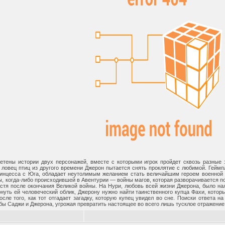
етены истории двух персонажей, вместе с которыми игрок пройдет сквозь разные 
 ловец птиц из другого времени Джерон пытается снять проклятие с любимой. Геймпл
ринцесса с Юга, обладает неутолимым желанием стать величайшим героем военной 
, когда-либо происходившей в Авентурии — войны магов, которая разворачивается п
устя после окончания Великой войны. На Нури, любовь всей жизни Джерона, было нал
рнуть ей человеческий облик, Джерону нужно найти таинственного купца Фахи, кото
сле того, как тот отгадает загадку, которую купец увидел во сне. Поиски ответа н
бы Саджи и Джерона, угрожая превратить настоящее во всего лишь тусклое отражение