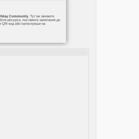
а
0day Community
. Тут ви зможете
оботи ресурса, поставити запитання до
ши QR-код або натиснувши на