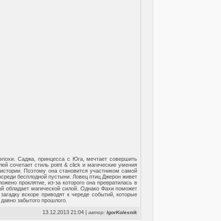
эпохи. Саджа, принцесса с Юга, мечтает совершить
ей сочетает стиль point & click и магические умения
истории. Поэтому она становится участником самой
осреди бесплодной пустыни. Ловец птиц Джерон живет
ожено проклятие, из-за которого она превратилась в
рый обладает магической силой. Однако Фахи поможет
а загадку вскоре приводят к череде событий, которые
 давно забытого прошлого.
13.12.2013 21:04 |
автор:
IgorKolesnik