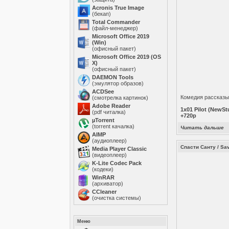
Acronis True Image
(бекап)
Total Commander
(файл-менеджер)
Microsoft Office 2019
(Win)
(офисный пакет)
Microsoft Office 2019 (OS
X)
(офисный пакет)
DAEMON Tools
(эмулятор образов)
ACDSee
Комедия рассказы
(смотрелка картинок)
Adobe Reader
1x01 Pilot (NewSt
(pdf читалка)
+720p
µTorrent
(torrent качалка)
Читать дальше
AIMP
(аудиоплеер)
Спасти Санту / Sav
Media Player Classic
(видеоплеер)
K-Lite Codec Pack
(кодеки)
WinRAR
(архиватор)
ССleaner
(очистка системы)
Меню