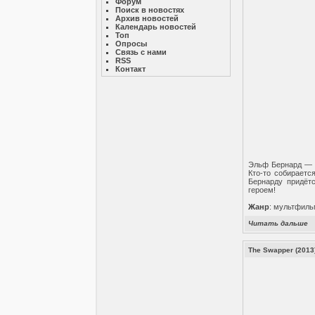
Форум
Поиск в новостях
Архив новостей
Календарь новостей
Топ
Опросы
Связь с нами
RSS
Контакт
Эльф Бернард — о
Кто-то собираетс
Бернарду придётс
героем!
Жанр
: мультфиль
Читать дальше
The Swapper (2013