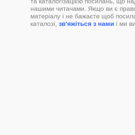
та каталогізацією посилань, що н
нашими читачами. Якщо ви є прав
матеріалу і не бажаєте щоб посил
каталозі,
зв'яжіться з нами
і ми в