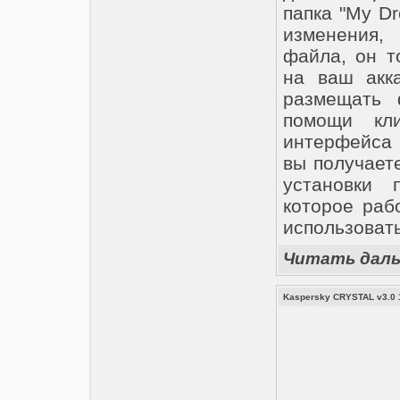
папка "My Dr
изменения,
файла, он т
на ваш акка
размещать 
помощи кл
интерфейса 
вы получаете
установки 
которое раб
использоват
Читать дал
Kaspersky CRYSTAL v3.0 13