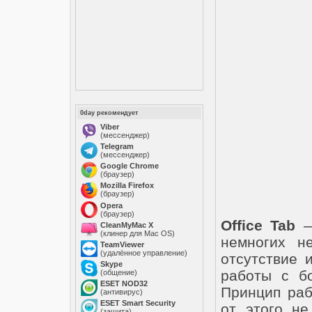
0day рекомендует
Viber
(мессенджер)
Telegram
(мессенджер)
Google Chrome
(браузер)
Mozilla Firefox
(браузер)
Opera
(браузер)
Office Tab
— 
CleanMyMac X
(клинер для Mac OS)
немногих не
TeamViewer
(удалённое управление)
отсутствие 
Skype
работы с б
(общение)
ESET NOD32
Принцип раб
(антивирус)
ESET Smart Security
от этого н
(защита)