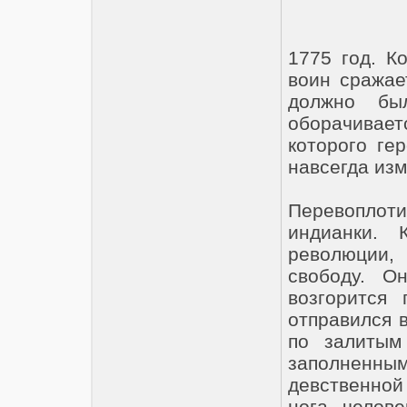
1775 год. К
воин сражае
должно бы
оборачивает
которого ге
навсегда изм
Перевоплот
индианки. 
революции,
свободу. О
возгорится
отправился в
по залитым
заполненны
девственной
нога челов