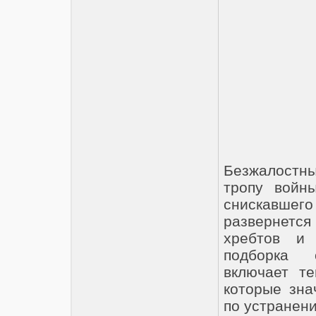
Безжалостн
тропу войны
снискавшег
развернется
хребтов и 
подборка 
включает те
которые зна
по устранен