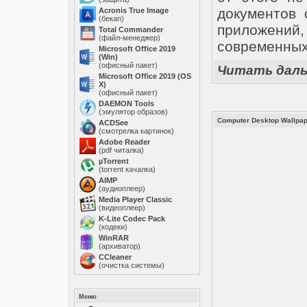
документов
Acronis True Image
(бекап)
приложений
Total Commander
(файл-менеджер)
современных
Microsoft Office 2019
(Win)
(офисный пакет)
Читать дал
Microsoft Office 2019 (OS
X)
(офисный пакет)
DAEMON Tools
(эмулятор образов)
Computer Desktop Wallpape
ACDSee
(смотрелка картинок)
Adobe Reader
(pdf читалка)
µTorrent
(torrent качалка)
AIMP
(аудиоплеер)
Media Player Classic
(видеоплеер)
K-Lite Codec Pack
(кодеки)
WinRAR
(архиватор)
ССleaner
(очистка системы)
Меню