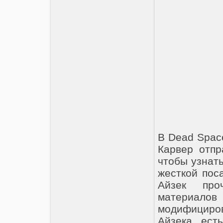
В Dead Spac
Карвер отпр
чтобы узнат
жесткой пос
Айзек про
материало
модифициров
Айзека ест