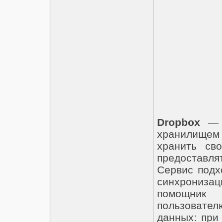
Dropbox
— п
хранилищем
хранить св
предоставля
Сервис подх
синхронизаци
помощник
пользовател
данных: при