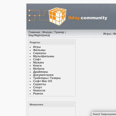
Главная
|
Форум
|
Трекер
|
Игры
|
Ф
Day
/
Night
(beta)
Разделы
Игры
Фильмы
Сериалы
Мультфильмы
Софт
Музыкa
Книги
Мобила
Драйверы
Документалки
Трейлеры / Тизеры
Софт Mac OS
Скрипты
Спорт
Новости
Разное
Интересное
Увага! Запрошуємо