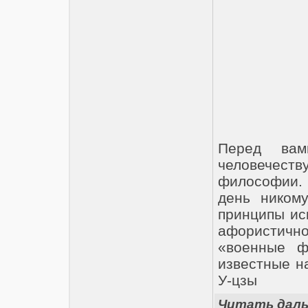
Перед ва
человечеств
философии. 
день ником
принципы ис
афористичн
«военные ф
известные н
У-цзы
Читать дал