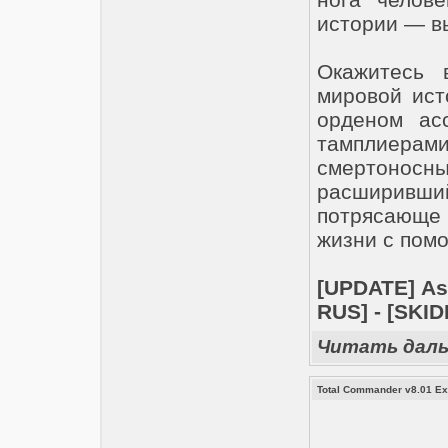
истории — вы
Окажитесь 
мировой ист
орденом ас
тамплиер
смертоносн
расширивший
потрясающе
жизни с помо
[UPDATE] Ass
RUS] - [SKI
Читать дал
Total Commander v8.01 Extr