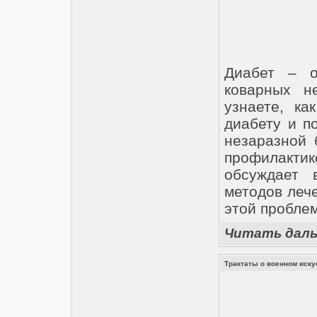
Диабет – о
коварных н
узнаете, ка
диабету и п
незаразной 
профилакти
обсуждает 
методов леч
этой пробле
Читать дал
Трактаты о военном иску