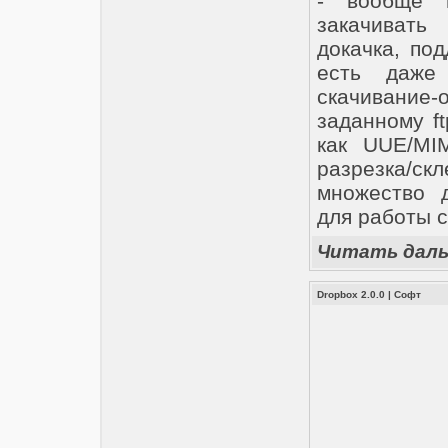
- вообще п
закачивать
докачка, по
есть даже 
скачивани
заданному f
как UUE/MI
разрезка/
множество 
для работы 
Читать дал
Dropbox 2.0.0
|
Софт