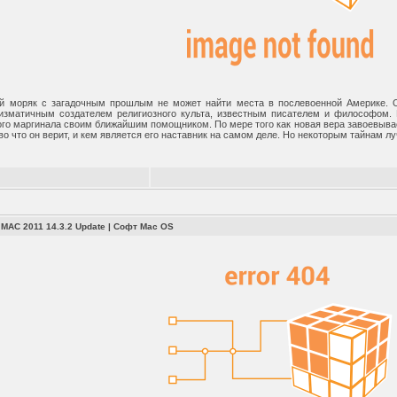
й моряк с загадочным прошлым не может найти места в послевоенной Америке. Он
изматичным создателем религиозного культа, известным писателем и философом. 
ого маргинала своим ближайшим помощником. По мере того как новая вера завоевыва
 во что он верит, и кем является его наставник на самом деле. Но некоторым тайнам
r MAC 2011 14.3.2 Update
|
Софт Mac OS