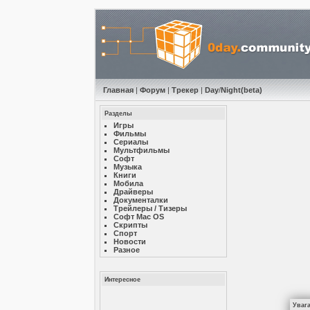
Главная
|
Форум
|
Трекер
|
Day
/
Night
(beta)
Разделы
Игры
Фильмы
Сериалы
Мультфильмы
Софт
Музыкa
Книги
Мобила
Драйверы
Документалки
Трейлеры / Тизеры
Софт Mac OS
Скрипты
Спорт
Новости
Разное
Интересное
Уваг