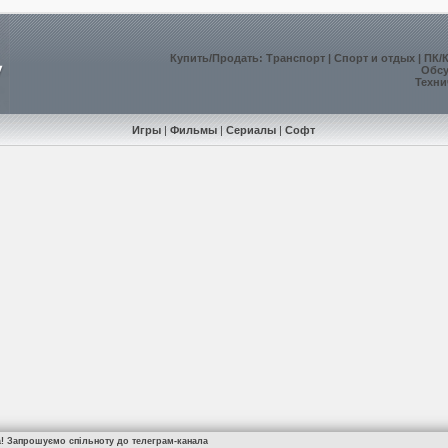
Купить
/
Продать
:
Транспорт
|
Спорт и отдых
|
ПК/
Обс
Техни
Игры
|
Фильмы
|
Сериалы
|
Софт
а! Запрошуємо спільноту до телеграм-канала