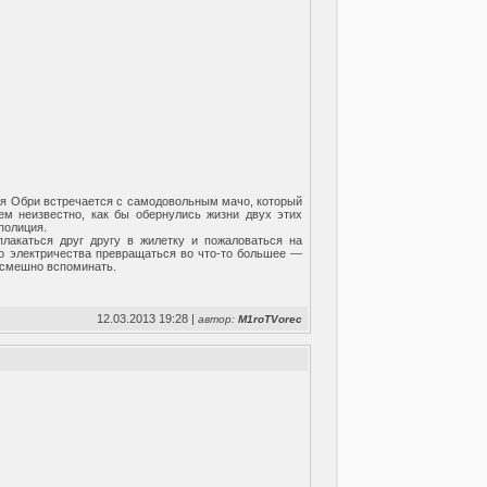
ая Обри встречается с самодовольным мачо, который
ем неизвестно, как бы обернулись жизни двух этих
полиция.
лакаться друг другу в жилетку и пожаловаться на
го электричества превращаться во что-то большее —
, смешно вспоминать.
12.03.2013 19:28 |
автор:
M1roTVorec