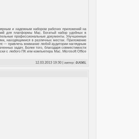
пулярным и надежным набором рабочих приложений на
жений для платформы Mac. Богатый набор удобных в
екательные профессиональные документы. Улучшенные
ами, находящимися в различных местах. Приложение
int — привлечь внимание любой аудитории наглядным
аченных задач. Более того, благодаря совместимости
ски с любого ПК или компьютера Mac. Microsoft Office
12.03.2013 19:30 |
автор:
DJOEL