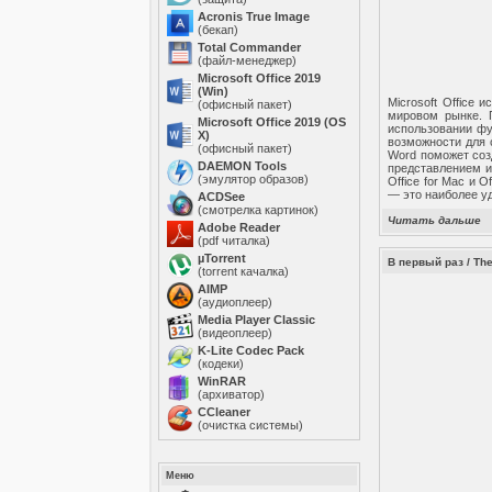
Acronis True Image
(бекап)
Total Commander
(файл-менеджер)
Microsoft Office 2019
(Win)
Microsoft Office
(офисный пакет)
мировом рынке. П
Microsoft Office 2019 (OS
использовании фу
X)
возможности для 
(офисный пакет)
Word поможет соз
DAEMON Tools
представлением и
(эмулятор образов)
Office for Mac и 
— это наиболее у
ACDSee
(смотрелка картинок)
Читать дальше
Adobe Reader
(pdf читалка)
µTorrent
В первый раз / The
(torrent качалка)
AIMP
(аудиоплеер)
Media Player Classic
(видеоплеер)
K-Lite Codec Pack
(кодеки)
WinRAR
(архиватор)
ССleaner
(очистка системы)
Меню