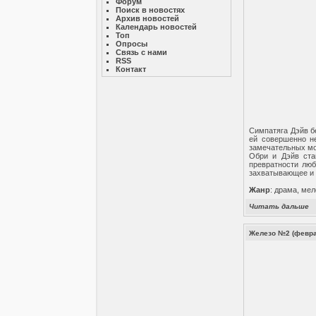
Форум
Поиск в новостях
Архив новостей
Календарь новостей
Топ
Опросы
Связь с нами
RSS
Контакт
Симпатяга Дэйв б
ей совершенно не
замечательных мо
Обри и Дэйв ста
превратности люб
захватывающее и в
Жанр
: драма, ме
Читать дальше
Железо №2 (февр