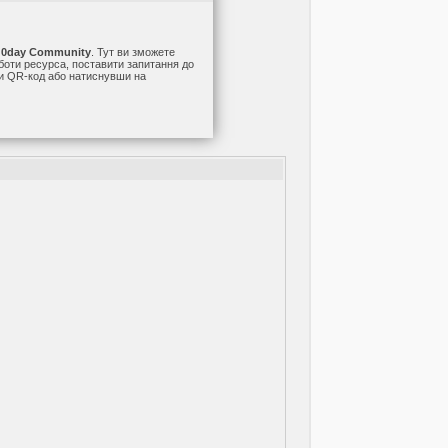
а
0day Community
. Тут ви зможете
оботи ресурса, поставити запитання до
ши QR-код або натиснувши на