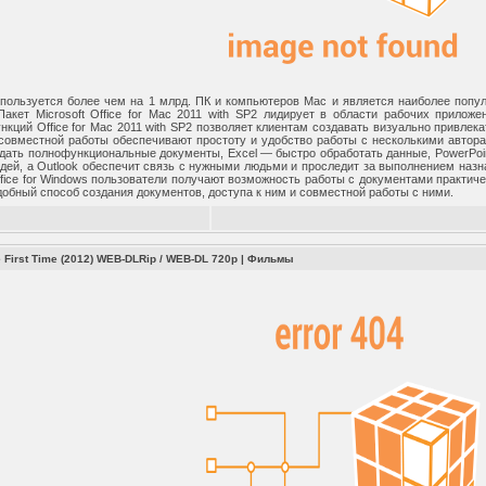
 используется более чем на 1 млрд. ПК и компьютеров Mac и является наиболее по
акет Microsoft Office for Mac 2011 with SP2 лидирует в области рабочих прило
нкций Office for Mac 2011 with SP2 позволяет клиентам создавать визуально привл
совместной работы обеспечивают простоту и удобство работы с несколькими автор
дать полнофункциональные документы, Excel — быстро обработать данные, PowerPo
дей, а Outlook обеспечит связь с нужными людьми и проследит за выполнением назн
Office for Windows пользователи получают возможность работы с документами практиче
добный способ создания документов, доступа к ним и совместной работы с ними.
 First Time (2012) WEB-DLRip / WEB-DL 720p
|
Фильмы