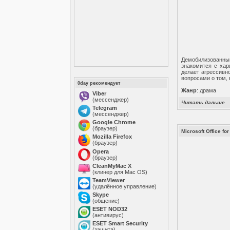
Демобилизованны
знакомится с хар
делает агрессивн
вопросами о том,
0day рекомендует
Жанр
: драма
Viber
(мессенджер)
Читать дальше
Telegram
(мессенджер)
Google Chrome
(браузер)
Microsoft Office fo
Mozilla Firefox
(браузер)
Opera
(браузер)
CleanMyMac X
(клинер для Mac OS)
TeamViewer
(удалённое управление)
Skype
(общение)
ESET NOD32
(антивирус)
ESET Smart Security
(защита)