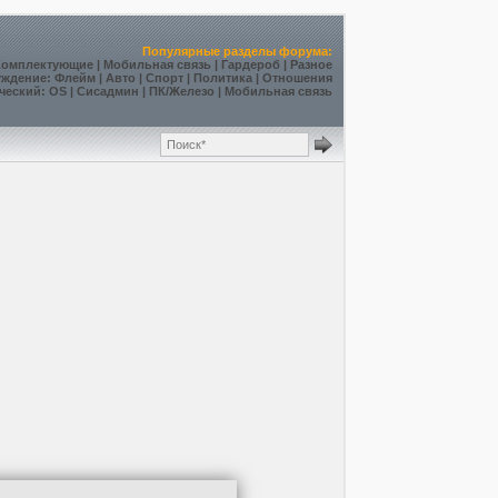
Популярные разделы форума:
Комплектующие
|
Мобильная связь
|
Гардероб
|
Разное
уждение
:
Флейм
|
Авто
|
Спорт
|
Политика
|
Отношения
ческий
:
OS
|
Сисадмин
|
ПК/Железо
|
Мобильная связь