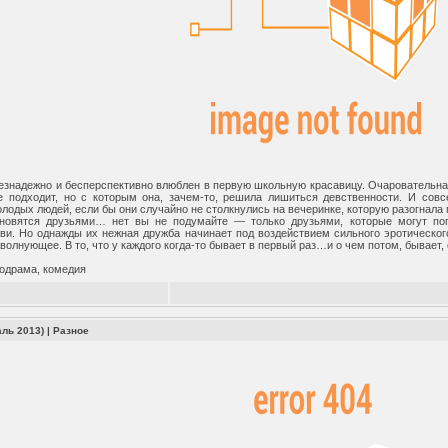
езнадежно и бесперспективно влюблен в первую школьную красавицу. Очаровательн
 подходит, но с которым она, зачем-то, решила лишиться девственности. И совс
лодых людей, если бы они случайно не столкнулись на вечеринке, которую разогнала 
новятся друзьями… нет вы не подумайте — только друзьями, которые могут поп
ви. Но однажды их нежная дружба начинает под воздействием сильного эротическо
олнующее. В то, что у каждого когда-то бывает в первый раз…и о чем потом, бывает
лодрама, комедия
аль 2013)
|
Разное