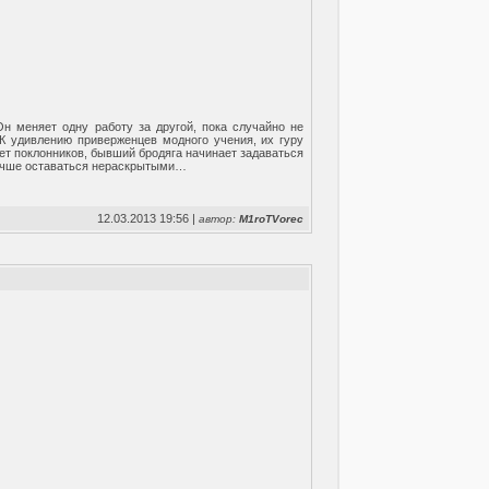
 меняет одну работу за другой, пока случайно не
К удивлению приверженцев модного учения, их гуру
ет поклонников, бывший бродяга начинает задаваться
 лучше оставаться нераскрытыми…
12.03.2013 19:56 |
автор:
M1roTVorec