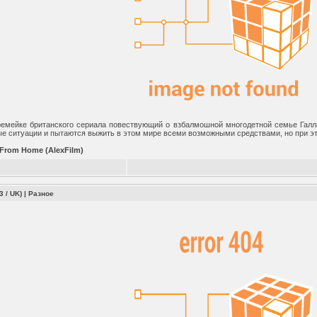
емейке британского сериала повествующий о взбалмошной многодетной семье Галла
е ситуации и пытаются выжить в этом мире всеми возможными средствами, но при э
 From Home (AlexFilm)
3 / UK)
|
Разное