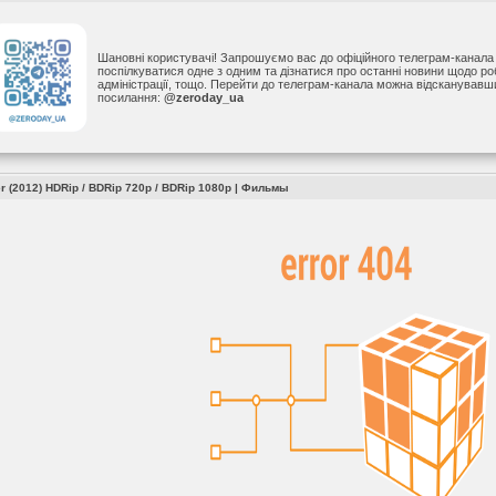
Шановні користувачі! Запрошуємо вас до офіційного телеграм-канал
поспілкуватися одне з одним та дізнатися про останні новини щодо р
адміністрації, тощо. Перейти до телеграм-канала можна відсканував
посилання:
@zeroday_ua
r (2012) HDRip / BDRip 720p / BDRip 1080p
|
Фильмы