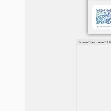
Сериал "Supernatural"
|
С