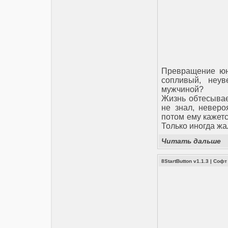
Превращение юн
сопливый, неу
мужчиной?
Жизнь обтесывает
не знал, неверо
потом ему кажетс
Только иногда жа
Читать дальше
8StartButton v1.1.3
|
Софт