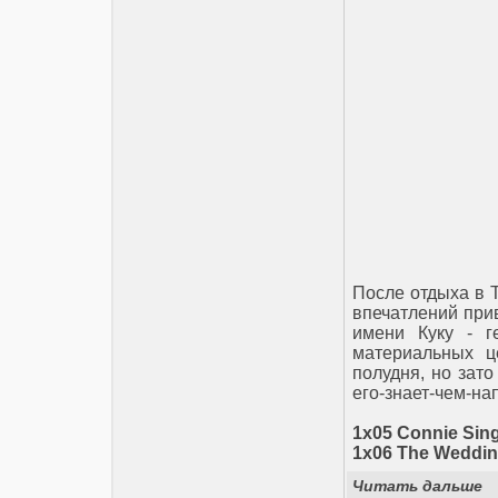
После отдыха в 
впечатлений при
имени Куку - г
материальных ц
полудня, но зато
его-знает-чем-на
1х05 Connie Sin
1х06 The Weddi
Читать дальше