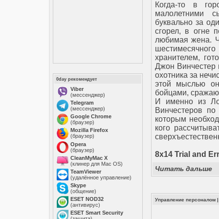
Когда-то в го
малолетними с
буквально за од
сгорел, в огне 
любимая жена. Ч
шестимесячного
хранителем, гот
Джон Винчестер и
охотника за нечи
0day рекомендует
этой мыслью он
Viber
бойцами, сражаю
(мессенджер)
И именно из Ло
Telegram
(мессенджер)
Винчестеров по
Google Chrome
которым необход
(браузер)
кого рассчитыва
Mozilla Firefox
сверхъестествен
(браузер)
Opera
(браузер)
8x14 Trial and Er
CleanMyMac X
(клинер для Mac OS)
Читать дальше
TeamViewer
(удалённое управление)
Skype
(общение)
ESET NOD32
Управление персоналом
(антивирус)
ESET Smart Security
(защита)