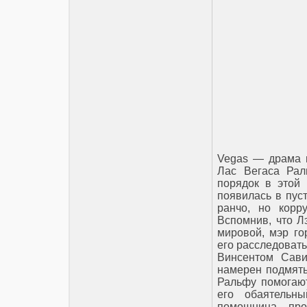
Vegas — драма 
Лас Вегаса Рал
порядок в этой 
появилась в пус
ранчо, но корр
Вспомнив, что Л
мировой, мэр го
его расследовать
Винсентом Сави
намерен подмять
Ральфу помогают
его обаятельн
помощница про