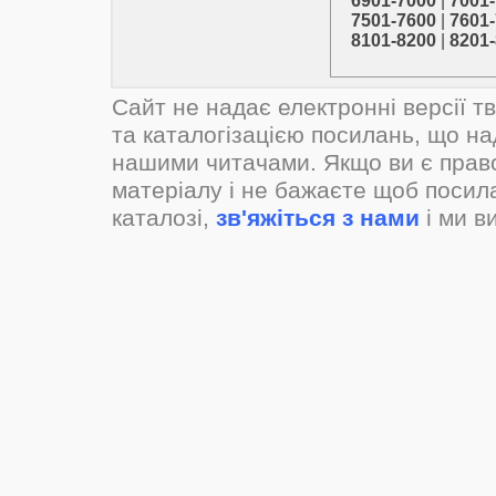
6901-7000
|
7001
7501-7600
|
7601
8101-8200
|
8201
Сайт не надає електронні версії т
та каталогізацією посилань, що н
нашими читачами. Якщо ви є прав
матеріалу і не бажаєте щоб посил
каталозі,
зв'яжіться з нами
і ми в