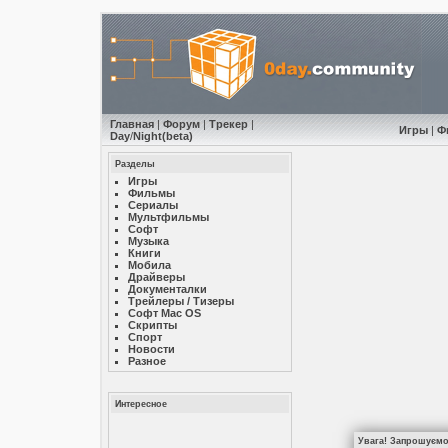
Главная
|
Форум
|
Трекер
|
Игры
|
Ф
Day
/
Night
(beta)
Разделы
Игры
Фильмы
Сериалы
Мультфильмы
Софт
Музыкa
Книги
Мобила
Драйверы
Документалки
Трейлеры / Тизеры
Софт Mac OS
Скрипты
Спорт
Новости
Разное
Интересное
Увага! Запрошуємо