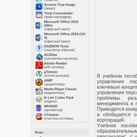
Acronis True Image
(бекап)
Total Commander
(файл-менеджер)
Microsoft Office 2019
(Win)
(офисный пакет)
Microsoft Office 2019 (OS
X)
(офисный пакет)
DAEMON Tools
(эмулятор образов)
ACDSee
(смотрелка картинок)
Adobe Reader
(pdf читалка)
µTorrent
В учебном пособ
(torrent качалка)
AIMP
управления пе
(аудиоплеер)
ключевые концеп
Media Player Classic
управления перс
(видеоплеер)
проблемы реа
K-Lite Codec Pack
(кодеки)
менеджмента в 
WinRAR
Приводятся конк
(архиватор)
и обобщается о
ССleaner
(очистка системы)
корпораций.
Учебное пособи
образователь
Меню
персоналом", с 