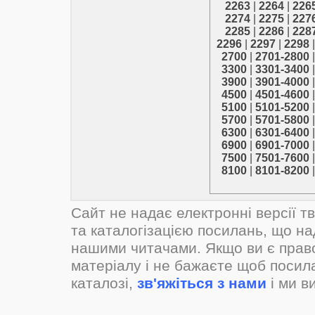
2263
|
2264
|
226
2274
|
2275
|
227
2285
|
2286
|
228
2296
|
2297
|
2298
2700
|
2701-2800
3300
|
3301-3400
3900
|
3901-4000
4500
|
4501-4600
5100
|
5101-5200
5700
|
5701-5800
6300
|
6301-6400
6900
|
6901-7000
7500
|
7501-7600
8100
|
8101-8200
Сайт не надає електронні версії т
та каталогізацією посилань, що н
нашими читачами. Якщо ви є прав
матеріалу і не бажаєте щоб посил
каталозі,
зв'яжіться з нами
і ми в