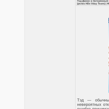
Тэд Джонс и Затерянный г
(релиз HDv 0day Team)
|
Ф
Тэд — обычный
невероятных от
ошибке принимаю