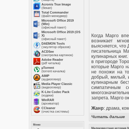
Acronis True Image
(бекап)
Total Commander
(файл-менеджер)
Microsoft Office 2019
(Win)
(офисный пакет)
Microsoft Office 2019 (OS
Когда Марго вп
X)
(офисный пакет)
возникает мгно
DAEMON Tools
выясняется, что 
(эмулятор образов)
писательница М
ACDSee
(смотрелка картинок)
кулинарных книг.
Adobe Reader
в пригороде Торо
(pdf читалка)
которые Марго н
µTorrent
(torrent качалка)
не похожи на то
AIMP
добрый, милый, 
(аудиоплеер)
кулинарным бест
Media Player Classic
симпатичным с
(видеоплеер)
K-Lite Codec Pack
многозначитель
(кодеки)
запрета. Марго 
WinRAR
(архиватор)
Жанр
: драма, ко
ССleaner
(очистка системы)
Читать дальше
Меню
Малоизвестная история 