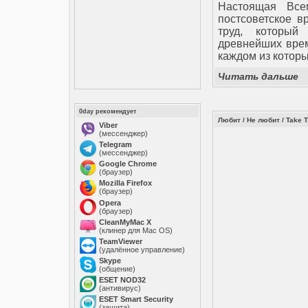
Настоящая Все
постсоветское 
труд, который
древнейших врем
каждом из котор
Читать дальше
0day рекомендует
Любит / Не любит / Take T
Viber
(мессенджер)
Telegram
(мессенджер)
Google Chrome
(браузер)
Mozilla Firefox
(браузер)
Opera
(браузер)
CleanMyMac X
(клинер для Mac OS)
TeamViewer
(удалённое управление)
Skype
(общение)
ESET NOD32
(антивирус)
ESET Smart Security
(защита)