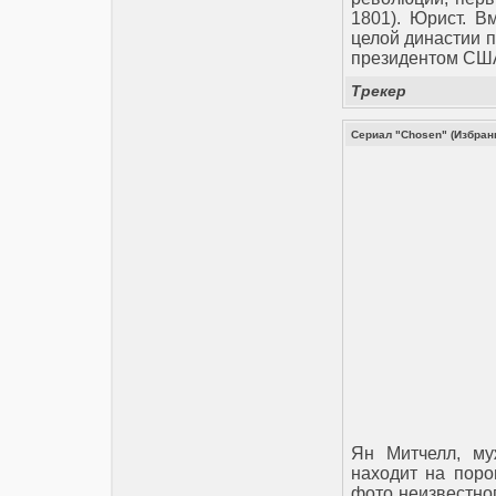
1801). Юрист. В
целой династии п
президентом США
Трекер
Сериал "Chosen" (Избран
Ян Митчелл, му
находит на поро
фото неизвестног