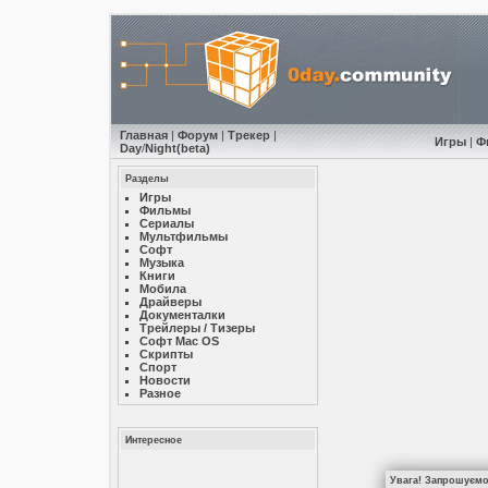
Главная
|
Форум
|
Трекер
|
Игры
|
Ф
Day
/
Night
(beta)
Разделы
Игры
Фильмы
Сериалы
Мультфильмы
Софт
Музыкa
Книги
Мобила
Драйверы
Документалки
Трейлеры / Тизеры
Софт Mac OS
Скрипты
Спорт
Новости
Разное
Интересное
Увага! Запрошуємо