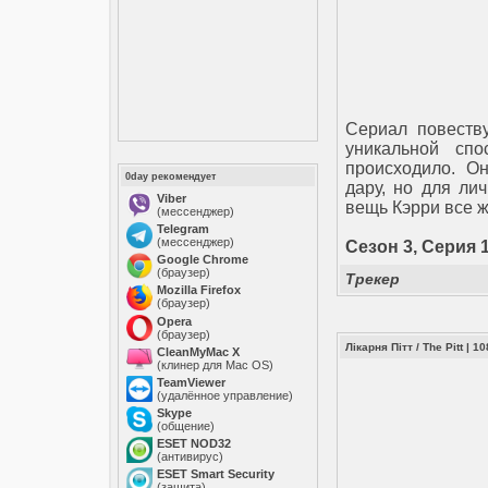
Сериал повеств
уникальной спо
происходило. О
0day рекомендует
дару, но для ли
Viber
вещь Кэрри все ж
(мессенджер)
Telegram
(мессенджер)
Сезон 3, Серия 1
Google Chrome
(браузер)
Трекер
Mozilla Firefox
(браузер)
Opera
(браузер)
Лікарня Пітт / The Pitt | 
CleanMyMac X
(клинер для Mac OS)
TeamViewer
(удалённое управление)
Skype
(общение)
ESET NOD32
(антивирус)
ESET Smart Security
(защита)