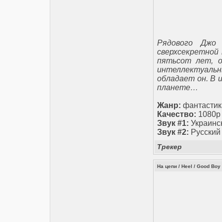
Рядового Джо
сверхсекретной 
пятьсот лет, о
интеллектуальн
обладает он. В 
планете…
Жанр:
фантастик
Качество:
1080p
Звук #1:
Украинс
Звук #2:
Русский
Трекер
На цепи / Heel / Good Boy 