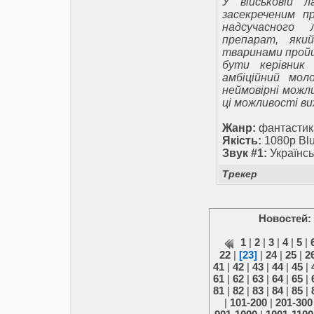
У військовій 
засекреченим п
надсучасного
препарат, яки
тваринами пройш
бути керівник
амбіційний мол
неймовірні можли
ці можливості ви
Жанр:
фантастика
Якість:
1080p Bl
Звук #1:
Українсь
Трекер
Новостей:
1
|
2
|
3
|
4
|
5
|
22
|
[23]
|
24
|
25
|
2
41
|
42
|
43
|
44
|
45
|
61
|
62
|
63
|
64
|
65
|
81
|
82
|
83
|
84
|
85
|
|
101-200
|
201-300