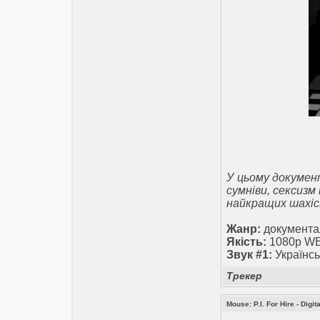
У цьому докумен
сумніви, сексизм
найкращих шахіст
Жанр:
документа
Якість:
1080p W
Звук #1:
Українсь
Трекер
Mouse: P.I. For Hire - Dig