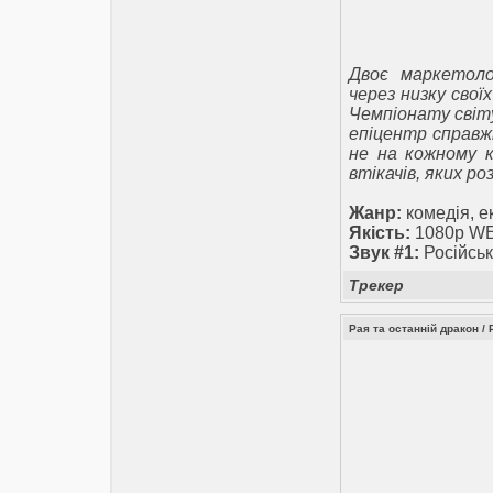
Двоє маркетоло
через низку свої
Чемпіонату світ
епіцентр справжн
не на кожному к
втікачів, яких ро
Жанр:
комедія, е
Якість:
1080p W
Звук #1:
Російськ
Трекер
Рая та останній дракон / 