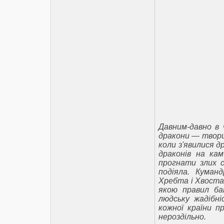
Давним-давно в ч
дракони — творц
коли з'явилися 
драконів на кам
прогнати злих с
подіяла. Куман
Хребта і Хвоста,
якою правил бат
людську жадібні
кожної країни п
нероздільно.