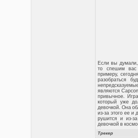
Если вы думали,
то спешим вас
примеру, сегодн
разобраться бу
непредсказуемы
являются Capcom,
привычное. Игра
который уже до
девочкой. Она о
из-за этого ее и
рушится и из-за
девочкой в космо
Трекер