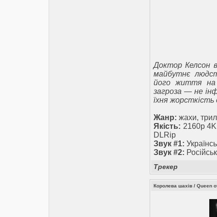
Доктор Келсон в
майбутнє людст
його життя на 
загроза — не інф
їхня жорсткість 
Жанр:
жахи, трил
Якість:
2160p 4K
DLRip
Звук #1:
Українсь
Звук #2:
Російськ
Трекер
Королева шахів / Queen o