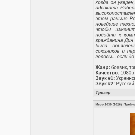
когда он уверен
адвоката Робер
высокопоставле
этом раньше Ро
новейшие техно
чтобы изменит
подойти к комп
гражданина Дин 
была объявле
союзников и пе
головы... если д
Жанр:
боевик, т
Качество:
1080p 
Звук #1:
Украинс
Звук #2:
Русский
Трекер
Metro 2039 (2026)
|
Трейл