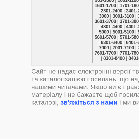
901-1000
|
1001-1100
1601-1700
|
1701-180
|
2301-2400
|
2401-
3000
|
3001-3100
|
3601-3700
|
3701-380
|
4301-4400
|
4401-
5000
|
5001-5100
|
5601-5700
|
5701-580
|
6301-6400
|
6401-
7000
|
7001-7100
|
7601-7700
|
7701-780
|
8301-8400
|
8401
Сайт не надає електронні версії т
та каталогізацією посилань, що н
нашими читачами. Якщо ви є прав
матеріалу і не бажаєте щоб посил
каталозі,
зв'яжіться з нами
і ми в