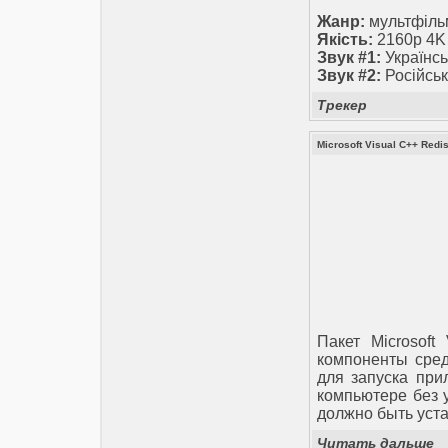
Жанр:
мультфільм
Якість:
2160p 4K
Звук #1:
Українсь
Звук #2:
Російськ
Трекер
Microsoft Visual C++ Redis
Пакет Microsoft
компоненты сред
для запуска при
компьютере без у
должно быть уст
Читать дальше