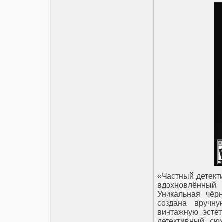
«Частный детект
вдохновлённый
Уникальная чёр
создана вручну
винтажную эстет
детективный сю