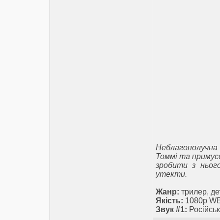
Неблагополучна 
Томмі та примусо
зробити з ньог
утекти.
Жанр:
трилер, де
Якість:
1080p W
Звук #1:
Російськ