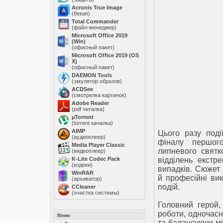
Acronis True Image
(бекап)
Total Commander
(файл-менеджер)
Microsoft Office 2019
(Win)
(офисный пакет)
Microsoft Office 2019 (OS
X)
(офисный пакет)
DAEMON Tools
(эмулятор образов)
ACDSee
(смотрелка картинок)
Adobe Reader
(pdf читалка)
µTorrent
(torrent качалка)
AIMP
Цього разу поді
(аудиоплеер)
фіналу першого
Media Player Classic
липневого святк
(видеоплеер)
K-Lite Codec Pack
відділень екстр
(кодеки)
випадків. Сюжет 
WinRAR
й професійні ви
(архиватор)
подій.
ССleaner
(очистка системы)
Головний герой,
роботи, одночасн
Меню
та балансуючи мі