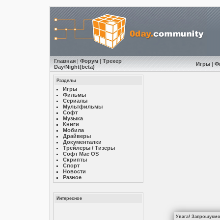
Главная
|
Форум
|
Трекер
|
Игры
|
Ф
Day
/
Night
(beta)
Разделы
Игры
Фильмы
Сериалы
Мультфильмы
Софт
Музыкa
Книги
Мобила
Драйверы
Документалки
Трейлеры / Тизеры
Софт Mac OS
Скрипты
Спорт
Новости
Разное
Интересное
Увага! Запрошуємо