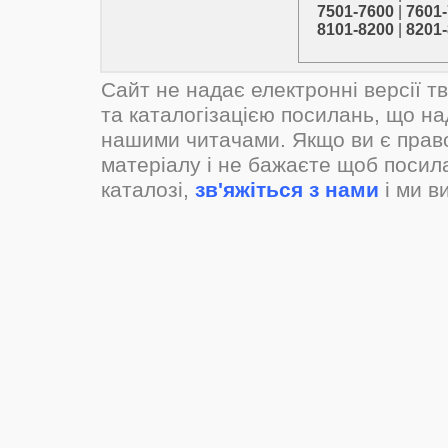
7501-7600
|
7601
8101-8200
|
8201
Сайт не надає електронні версії т
та каталогізацією посилань, що н
нашими читачами. Якщо ви є прав
матеріалу і не бажаєте щоб посил
каталозі,
зв'яжіться з нами
і ми в