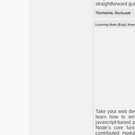
straightforward gu
Читать дальше
Learning Node (Eng)
|
Книг
Take your web dev
learn how to writ
javascript-based p
Node’s core fund
contributed modu