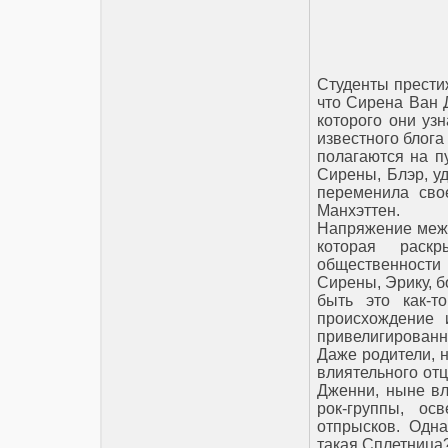
Студенты прести
что Сирена Ван 
которого они уз
известного блога
полагаются на п
Сирены, Блэр, у
переменила сво
Манхэттен.
Напряжение межд
которая раск
общественности
Сирены, Эрику, б
быть это как-т
происхождение 
привелигированн
Даже родители, 
влиятельного отц
Дженни, ныне вл
рок-группы, о
отпрысков. Одна
такая Сплетница