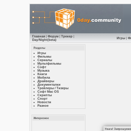
Главная
|
Форум
|
Трекер
|
Игры
|
Ф
Day
/
Night
(beta)
Разделы
Игры
Фильмы
Сериалы
Мультфильмы
Софт
Музыкa
Книги
Мобила
Драйверы
Документалки
Трейлеры / Тизеры
Софт Mac OS
Скрипты
Спорт
Новости
Разное
Интересное
Увага! Запрошуємо