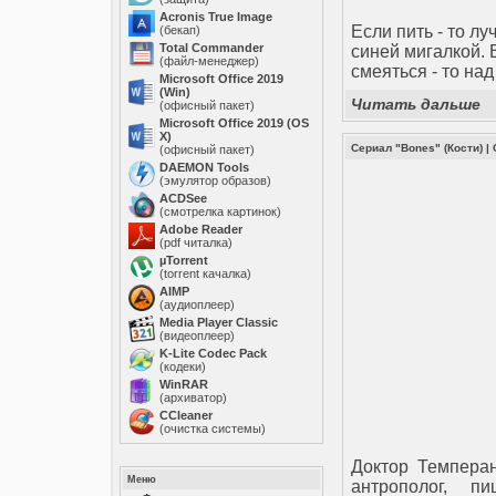
Acronis True Image
Если пить - то лу
(бекап)
Total Commander
синей мигалкой. 
(файл-менеджер)
смеяться - то на
Microsoft Office 2019
(Win)
Читать дальше
(офисный пакет)
Microsoft Office 2019 (OS
X)
Сериал "Bones" (Кости)
|
(офисный пакет)
DAEMON Tools
(эмулятор образов)
ACDSee
(смотрелка картинок)
Adobe Reader
(pdf читалка)
µTorrent
(torrent качалка)
AIMP
(аудиоплеер)
Media Player Classic
(видеоплеер)
K-Lite Codec Pack
(кодеки)
WinRAR
(архиватор)
ССleaner
(очистка системы)
Доктор Темпера
Меню
антрополог, п