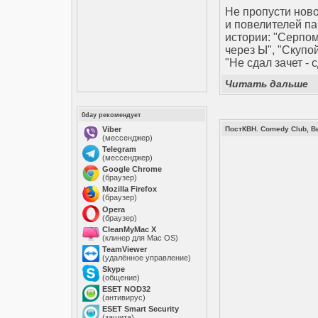
Не пропусти ново
и повелителей па
истории: "Серпом
через Ы", "Скупой
"Не сдал зачет - 
Читать дальше
0day рекомендует
Viber
ПостКВН. Comedy Club, В
(мессенджер)
Telegram
(мессенджер)
Google Chrome
(браузер)
Mozilla Firefox
(браузер)
Opera
(браузер)
CleanMyMac X
(клинер для Mac OS)
TeamViewer
(удалённое управление)
Skype
(общение)
ESET NOD32
(антивирус)
ESET Smart Security
(защита)