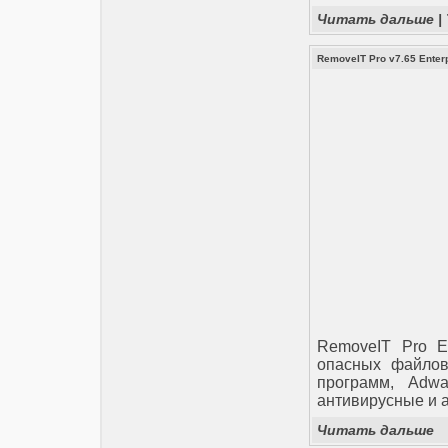
Читать дальше
|
RemoveIT Pro v7.65 Enterp
RemoveIT Pro E
опасных файлов 
программ, Adw
антивирусные и а
Читать дальше