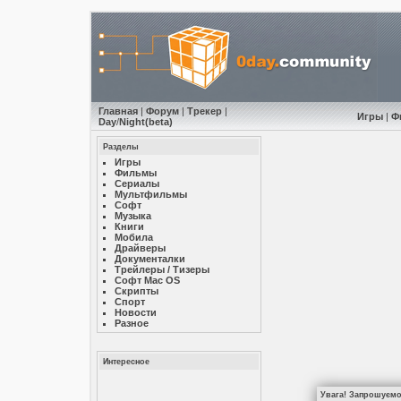
Главная
|
Форум
|
Трекер
|
Игры
|
Ф
Day
/
Night
(beta)
Разделы
Игры
Фильмы
Сериалы
Мультфильмы
Софт
Музыкa
Книги
Мобила
Драйверы
Документалки
Трейлеры / Тизеры
Софт Mac OS
Скрипты
Спорт
Новости
Разное
Интересное
Увага! Запрошуємо