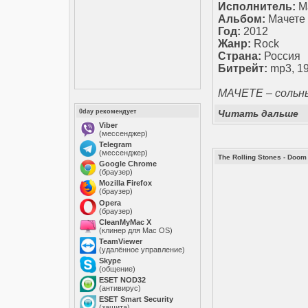
Исполнитель:
М
Альбом:
Мачете
Год:
2012
Жанр:
Rock
Страна:
Россия
Битрейт:
mp3, 19
МАЧЕТЕ – сольн
0day рекомендует
Читать дальше
Viber
(мессенджер)
Telegram
(мессенджер)
The Rolling Stones - Doom
Google Chrome
(браузер)
Mozilla Firefox
(браузер)
Opera
(браузер)
CleanMyMac X
(клинер для Mac OS)
TeamViewer
(удалённое управление)
Skype
(общение)
ESET NOD32
(антивирус)
ESET Smart Security
(защита)