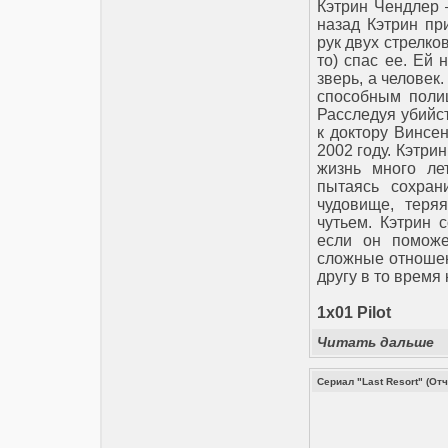
Кэтрин Чендлер 
назад Кэтрин пр
рук двух стрелков
то) спас ее. Ей 
зверь, а человек
способным полиц
Расследуя убийст
к доктору Винсе
2002 году. Кэтри
жизнь много ле
пытаясь сохра
чудовище, теря
чутьем. Кэтрин 
если он поможе
сложные отношен
другу в то время 
1x01 Pilot
Читать дальше
Сериал "Last Resort" (О