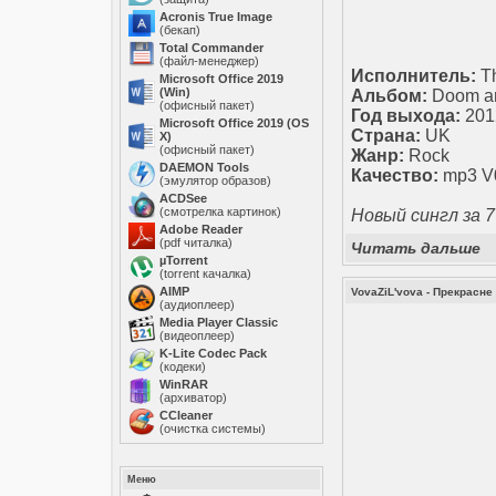
Acronis True Image
(бекап)
Total Commander
(файл-менеджер)
Исполнитель:
Th
Microsoft Office 2019
(Win)
Альбом:
Doom an
(офисный пакет)
Год выхода:
201
Microsoft Office 2019 (OS
Страна:
UK
X)
(офисный пакет)
Жанр:
Rock
DAEMON Tools
Качество:
mp3 V
(эмулятор образов)
ACDSee
(смотрелка картинок)
Новый сингл за 
Adobe Reader
(pdf читалка)
Читать дальше
µTorrent
(torrent качалка)
AIMP
VovaZiL'vova - Прекрасне 
(аудиоплеер)
Media Player Classic
(видеоплеер)
K-Lite Codec Pack
(кодеки)
WinRAR
(архиватор)
ССleaner
(очистка системы)
Меню