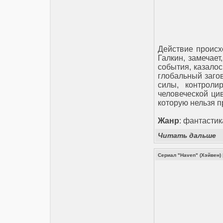
Действие происх
Галкин, замечае
события, казало
глобальный загов
силы, контрол
человеческой цив
которую нельзя п
Жанр
: фантастик
Читать дальше
Сериал "Haven" (Хэйвен)