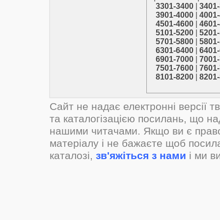
3301-3400
|
3401
3901-4000
|
4001
4501-4600
|
4601
5101-5200
|
5201
5701-5800
|
5801
6301-6400
|
6401
6901-7000
|
7001
7501-7600
|
7601
8101-8200
|
8201
Сайт не надає електронні версії т
та каталогізацією посилань, що н
нашими читачами. Якщо ви є прав
матеріалу і не бажаєте щоб посил
каталозі,
зв'яжіться з нами
і ми в