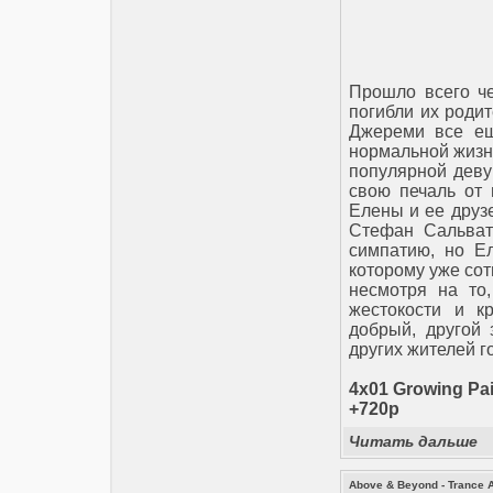
Прошло всего че
погибли их родит
Джереми все ещ
нормальной жизни
популярной деву
свою печаль от 
Елены и ее друз
Стефан Сальват
симпатию, но Е
которому уже сот
несмотря на то
жестокости и к
добрый, другой 
других жителей г
4x01 Growing Pai
+720p
Читать дальше
Above & Beyond - Trance A