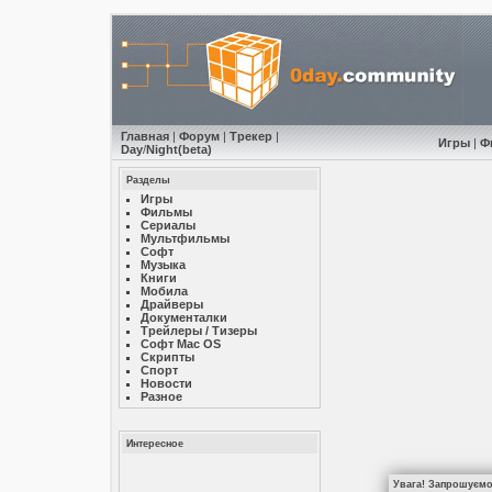
Главная
|
Форум
|
Трекер
|
Игры
|
Ф
Day
/
Night
(beta)
Разделы
Игры
Фильмы
Сериалы
Мультфильмы
Софт
Музыкa
Книги
Мобила
Драйверы
Документалки
Трейлеры / Тизеры
Софт Mac OS
Скрипты
Спорт
Новости
Разное
Интересное
Увага! Запрошуємо