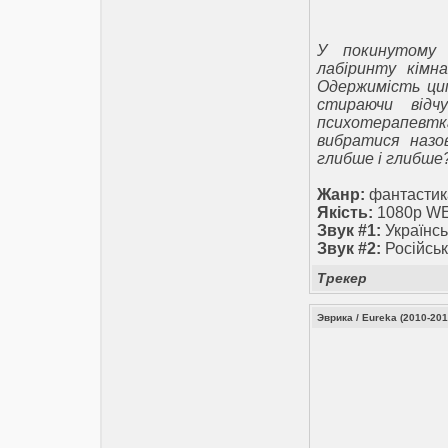
У покинутому 
лабіринту кімн
Одержимість цим
стираючи відч
психотерапевтк
вибратися назов
глибше і глибше
Жанр:
фантастика
Якість:
1080p W
Звук #1:
Українсь
Звук #2:
Російськ
Трекер
Эврика / Eureka (2010-201