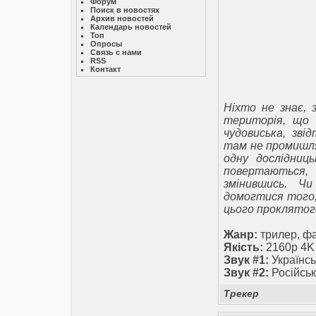
Форум
Поиск в новостях
Архив новостей
Календарь новостей
Топ
Опросы
Связь с нами
RSS
Контакт
Ніхто не знає, 
територія, що
чудовиська, зві
там не промишля
одну дослідниц
повертаються,
змінившись. Ч
домогтися того,
цього проклятог
Жанр:
трилер, ф
Якість:
2160p 4K
Звук #1:
Українсь
Звук #2:
Російськ
Трекер