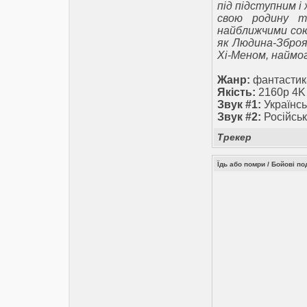
під підступним 
свою родину та
найближчими сою
як Людина-Зброя
Хі-Меном, наймо
Жанр:
фантастика
Якість:
2160p 4K
Звук #1:
Українсь
Звук #2:
Російськ
Трекер
Їдь або помри / Бойові по