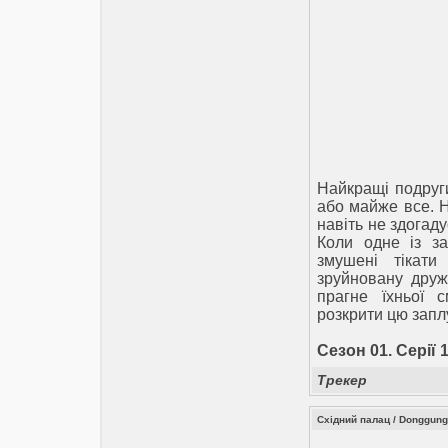
Найкращі подруг
або майже все. Н
навіть не здогад
Коли одне із за
змушені тікати
зруйновану друж
прагне їхньої 
розкрити цю заплу
Сезон 01. Серії 1
Трекер
Східний палац / Donggung