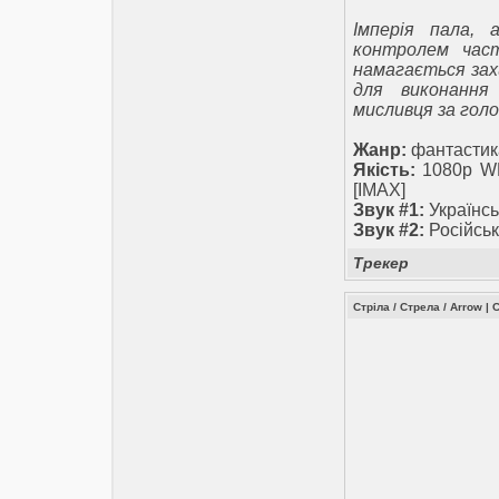
Імперія пала, 
контролем част
намагається захи
для виконання
мисливця за голо
Жанр:
фантастика
Якість:
1080p WE
[IMAX]
Звук #1:
Українсь
Звук #2:
Російськ
Трекер
Стріла / Стрела / Arrow
|