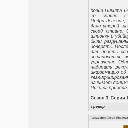
Когда Никита б
её спасло с
Подразделение,
дали второй ша
своей стране. 
шпионку и убийц
были разрушены
доверять. Посл
дав понять св
остановится, 
управление. Од
набирать рекр
информацию об и
квалифицированн
начинает понима
Никита приняла
Сезон 3, Серии 1
Трекер
Assassin's Creed Shadows 