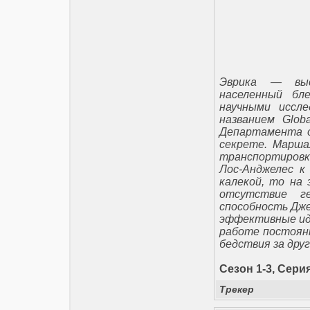
Эврика — выс
населенный бл
научными иссле
названием Glob
Департамента о
секрете. Марш
транспортировк
Лос-Анджелес к
калекой, то на
отсутствие ге
способность Дже
эффективные иде
работе постоянн
бедствия за друг
Сезон 1-3, Серия
Трекер