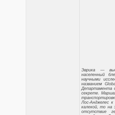
Эврика — выс
населенный бл
научными иссле
названием Glob
Департамента о
секрете. Марш
транспортировк
Лос-Анджелес к
калекой, то на
отсутствие ге