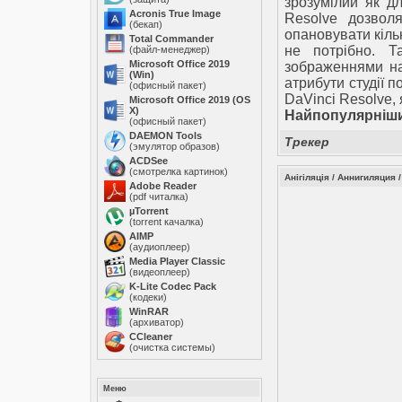
зрозумілий як дл
Acronis True Image
Resolve дозволя
(бекап)
опановувати кіль
Total Commander
не потрібно. Т
(файл-менеджер)
Microsoft Office 2019
зображеннями най
(Win)
атрибути студії п
(офисный пакет)
DaVinci Resolve, 
Microsoft Office 2019 (OS
X)
Найпопулярніший
(офисный пакет)
DAEMON Tools
Трекер
(эмулятор образов)
ACDSee
(смотрелка картинок)
Анігіляція / Аннигиляция /
Adobe Reader
(pdf читалка)
µTorrent
(torrent качалка)
AIMP
(аудиоплеер)
Media Player Classic
(видеоплеер)
K-Lite Codec Pack
(кодеки)
WinRAR
(архиватор)
ССleaner
(очистка системы)
Меню