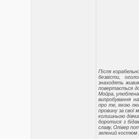
Після корабельно
безвісти, огол
знаходять живим
повертається до
Мойра, улюблена 
випробування на
про те, якою лю
провину за свої 
колишньою дівчин
боротися з біда
славу, Олівер по
зелений костюм з