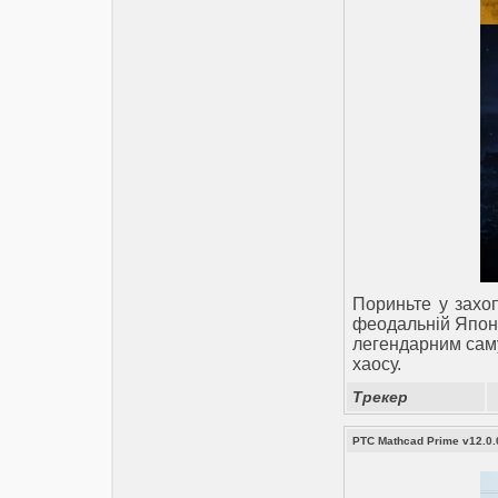
Пориньте у захоп
феодальній Японі
легендарним саму
хаосу.
Трекер
PTC Mathcad Prime v12.0.