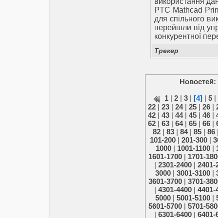
використання да
PTC Mathcad Prim
для спільного вик
перейшли від упр
конкурентної пер
Трекер
Новостей:
1
|
2
|
3
|
[4]
|
5
|
22
|
23
|
24
|
25
|
26
|
42
|
43
|
44
|
45
|
46
|
62
|
63
|
64
|
65
|
66
|
82
|
83
|
84
|
85
|
86
101-200
|
201-300
|
3
1000
|
1001-1100
|
1601-1700
|
1701-180
|
2301-2400
|
2401-
3000
|
3001-3100
|
3601-3700
|
3701-380
|
4301-4400
|
4401-
5000
|
5001-5100
|
5601-5700
|
5701-580
|
6301-6400
|
6401-