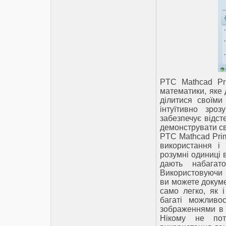
PTC Mathcad Pr
математики, яке 
ділитися своїми
інтуїтивно зроз
забезпечує відст
демонструвати св
PTC Mathcad Prim
використання і
розумні одиниці 
дають набагато
Використовуючи 
ви можете докуме
само легко, як 
багаті можливо
зображеннями в 
Нікому не пот