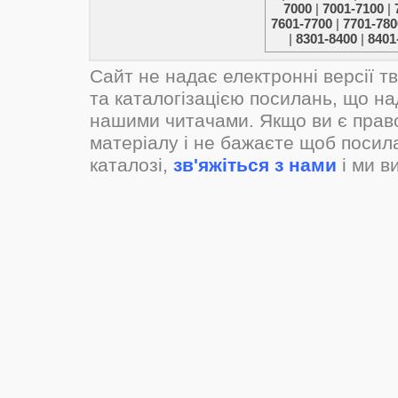
7000
|
7001-7100
|
7601-7700
|
7701-780
|
8301-8400
|
8401
Сайт не надає електронні версії т
та каталогізацією посилань, що н
нашими читачами. Якщо ви є прав
матеріалу і не бажаєте щоб посил
каталозі,
зв'яжіться з нами
і ми в