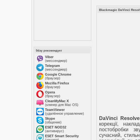
Blackmagic DaVinci Resolv
0day рекомендует
Viber
(мессенджер)
Telegram
(мессенджер)
Google Chrome
(браузер)
Mozilla Firefox
(браузер)
Opera
(браузер)
CleanMyMac X
(клинер для Mac OS)
TeamViewer
(удалённое управление)
DaVinci Resolve
Skype
(общение)
корекції, накла
ESET NOD32
постобробки з
(антивирус)
сучасний, стильн
ESET Smart Security
(защита)