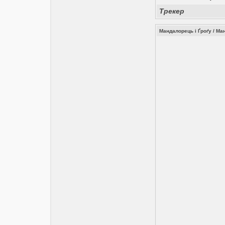
Трекер
Мандалорець і Ґроґу / Ман