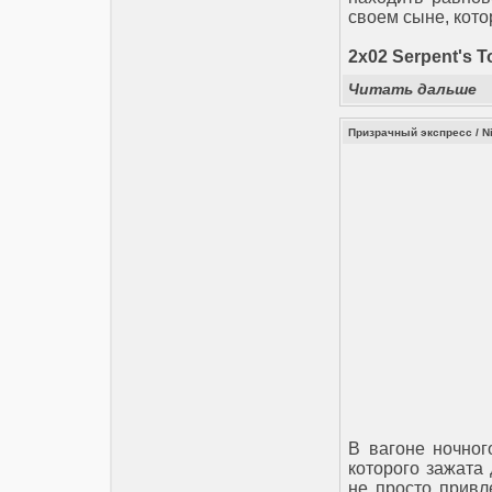
своем сыне, кото
2x02 Serpent's T
Читать дальше
Призрачный экспресс / Nig
В вагоне ночног
которого зажата
не просто привле