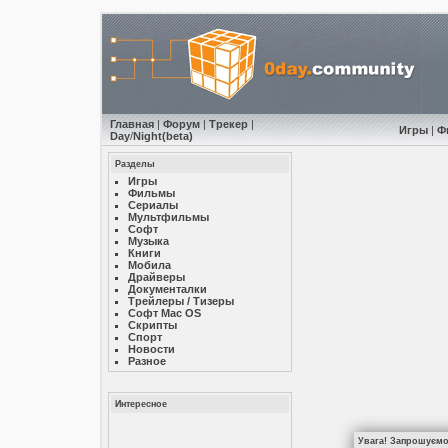
Главная
|
Форум
|
Трекер
|
Игры
|
Ф
Day
/
Night
(beta)
Разделы
Игры
Фильмы
Сериалы
Мультфильмы
Софт
Музыкa
Книги
Мобила
Драйверы
Документалки
Трейлеры / Тизеры
Софт Mac OS
Скрипты
Спорт
Новости
Разное
Интересное
Увага! Запрошуємо