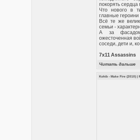
покорять сердца 
Что нового в т
главные героини 
Всё те же велик
семьи - характе
А за фасадом
ожесточенная вой
соседи, дети и, 
7x11 Assassins
Читать дальше
Kohib - Make Fire (2010)
|