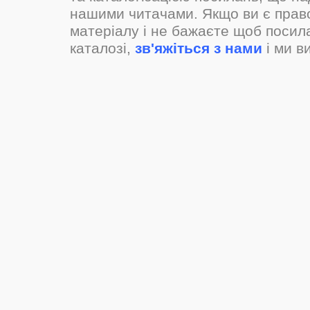
нашими читачами. Якщо ви є прав
матеріалу і не бажаєте щоб посил
каталозі,
зв'яжіться з нами
і ми в