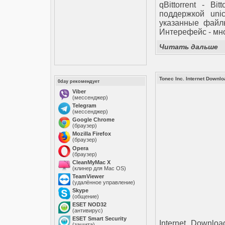
qBittorrent - B
поддержкой unic
указанные файлы
Интерефейс - мн
Читать дальше
Tonec Inc. Internet Downl
0day рекомендует
Viber
(мессенджер)
Telegram
(мессенджер)
Google Chrome
(браузер)
Mozilla Firefox
(браузер)
Opera
(браузер)
CleanMyMac X
(клинер для Mac OS)
TeamViewer
(удалённое управление)
Skype
(общение)
ESET NOD32
(антивирус)
ESET Smart Security
Internet Downlo
(защита)