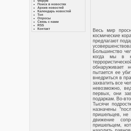
Форум
Поиск в новостях
Архив новостей
Календарь новостей
Топ
Опросы
Связь с нами
RSS
Контакт
Весь мир просн
космические кор
предлагают пода
усовершенствов
Большинство чел
когда мы в н
террористическ
обнаруживает н
пытается ее уби
внедриться в пр
захватить все че
невозможно, ве
первых, они за
подаркам. Во-вто
Тысячи подрост
назначены ”пос
пришельцев, не 
движение сопр
пришельцем, кот
находить равнов