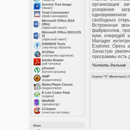
организации за
Acronis True Image
(бекап)
ускорения заг
Total Commander
одновременное 
(файл-менеджер)
свободных откры
Microsoft Office 2019
(Win)
Встроенная зво
(офисный пакет)
файрволлов, про
Microsoft Office 2019 (OS
куки, очередей з
X)
(офисный пакет)
Manager интегрир
DAEMON Tools
Explorer, Opera 
(эмулятор образов)
Зачастую увелич
ACDSee
(смотрелка картинок)
программы есть 
Adobe Reader
(pdf читалка)
Читать дальше
µTorrent
(torrent качалка)
AIMP
Сериал "V" (Визитеры)
|
(аудиоплеер)
Media Player Classic
(видеоплеер)
K-Lite Codec Pack
(кодеки)
WinRAR
(архиватор)
ССleaner
(очистка системы)
Меню