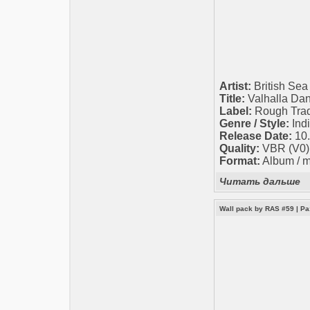
Artist:
British Se
Title:
Valhalla Dan
Label:
Rough Tra
Genre / Style:
Ind
Release Date:
10.
Quality:
VBR (V0) 2
Format:
Album / 
Читать дальше
Wall pack by RAS #59
|
Ра