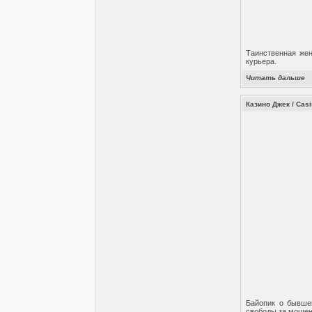
Таинственная жен
курьера.
Читать дальше
Казино Джек / Casi
Байопик о бывше
свободы за мошен