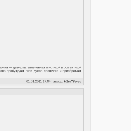
ероиня — девушка, увлеченная мистикой и романтикой
она пробуждает гнев духов прошлого и приобретает
01.01.2011 17:04 |
автор:
M1roTVorec