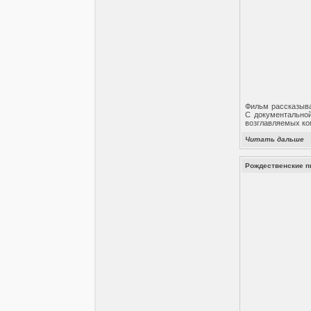
Фильм рассказыва
С документальной
возглавляемых ко
Читать дальше
Рождественские пи