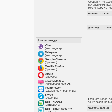
Сериал «The Gate
начальником пол
местечком. Но поз
Читать дальше
Двенадцать / Twel
0day рекомендует
Viber
(мессенджер)
Telegram
(мессенджер)
Google Chrome
(браузер)
Mozilla Firefox
(браузер)
Opera
(браузер)
CleanMyMac X
(клинер для Mac OS)
TeamViewer
(удалённое управление)
Skype
(общение)
Главного героя, с
ESET NOD32
текут рекой, но в
(антивирус)
Читать дальше
ESET Smart Security
(защита)