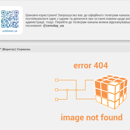
Шановні користувачі! Запрошуємо вас до офіційного телеграм-канал
поспілкуватися одне з одним та дізнатися про останні новини щодо р
адміністрації, тощо. Перейти до телеграм-канала можна відсканував
посилання:
@zeroday_ua
" (Ворота)
|
Сериалы