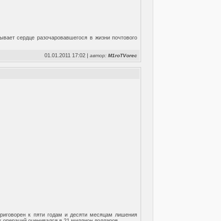
вывает сердце разочаровавшегося в жизни почтового
01.01.2011 17:02 |
автор:
M1roTVorec
риговорен к пяти годам и десяти месяцам лишения
х операций оценивался в 21 миллион долларов.