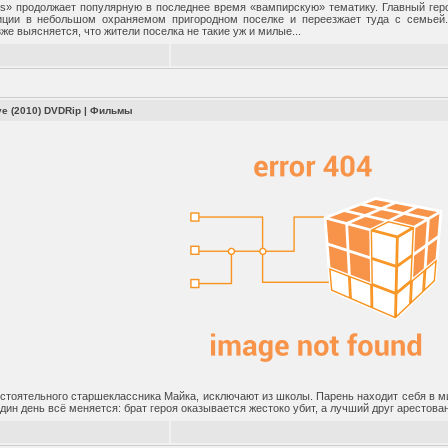
s» продолжает популярную в последнее время «вампирскую» тематику. Главный геро
иции в небольшом охраняемом пригородном поселке и переезжает туда с семьей
же выясняется, что жители поселка не такие уж и милые...
ve (2010) DVDRip
|
Фильмы
остоятельного старшеклассника Майка, исключают из школы. Парень находит себя в м
 один день всё меняется: брат героя оказывается жестоко убит, а лучший друг арестова