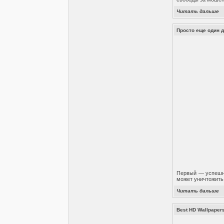
Читать дальше
Просто еще один де
Первый — успешны
может уничтожить 
Читать дальше
Best HD Wallpape