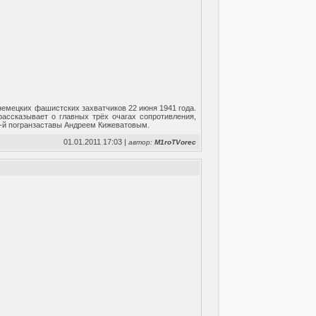
немецких фашистских захватчиков 22 июня 1941 года.
ассказывает о главных трёх очагах сопротивления,
-й погранзаставы Андреем Кижеватовым.
01.01.2011 17:03 |
автор:
M1roTVorec