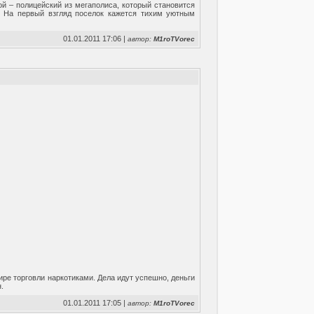
й – полицейский из мегаполиса, который становится
. На первый взгляд поселок кажется тихим уютным
01.01.2011 17:06 |
автор:
M1roTVorec
ире торговли наркотиками. Дела идут успешно, деньги
н.
01.01.2011 17:05 |
автор:
M1roTVorec