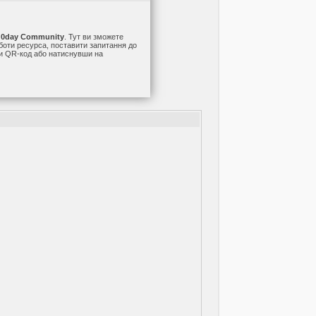
а
0day Community
. Тут ви зможете
оботи ресурса, поставити запитання до
ши QR-код або натиснувши на