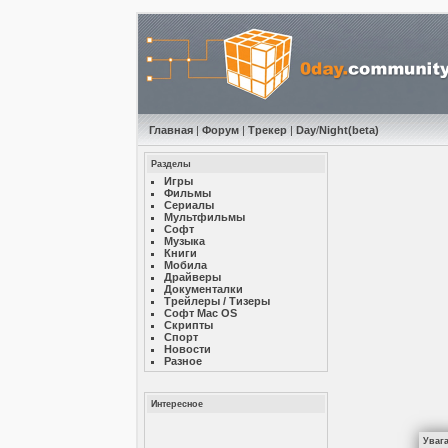
Главная
|
Форум
|
Трекер
|
Day
/
Night
(beta)
Разделы
Игры
Фильмы
Сериалы
Мультфильмы
Софт
Музыкa
Книги
Мобила
Драйверы
Документалки
Трейлеры / Тизеры
Софт Mac OS
Скрипты
Спорт
Новости
Разное
Интересное
Уваг