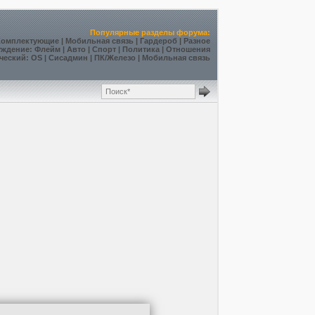
Популярные разделы форума:
Комплектующие
|
Мобильная связь
|
Гардероб
|
Разное
уждение
:
Флейм
|
Авто
|
Спорт
|
Политика
|
Отношения
ческий
:
OS
|
Сисадмин
|
ПК/Железо
|
Мобильная связь