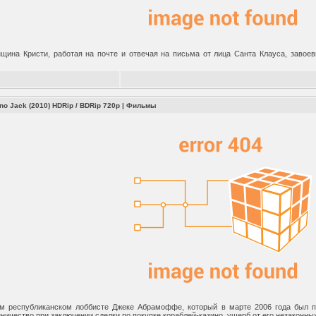
щина Кристи, работая на почте и отвечая на письма от лица Санта Клауса, завое
no Jack (2010) HDRip / BDRip 720p
|
Фильмы
м республиканском лоббисте Джеке Абрамоффе, который в марте 2006 года был п
ничество при заключении сделки по покупке кораблей-казино, ущерб от его незаконны