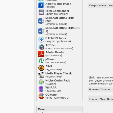
Acronis True Image
Смертельная гонка
(бекап)
Total Commander
(файл-менеджер)
Microsoft Office 2019
(Win)
(офисный пакет)
Microsoft Office 2019 (OS
X)
(офисный пакет)
DAEMON Tools
(эмулятор образов)
ACDSee
(смотрелка картинок)
Adobe Reader
(pdf читалка)
µTorrent
(torrent качалка)
AIMP
(аудиоплеер)
Media Player Classic
(видеоплеер)
Действие происхо
K-Lite Codec Pack
растущее уголовн
(кодеки)
заключенными за 
WinRAR
Читать дальше
(архиватор)
ССleaner
(очистка системы)
Темный Мир / Dark
Меню