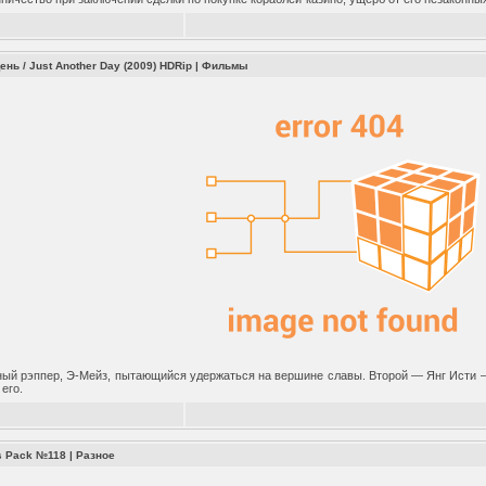
нь / Just Another Day (2009) HDRip
|
Фильмы
й рэппер, Э-Мейз, пытающийся удержаться на вершине славы. Второй — Янг Исти —
его.
rs Pack №118
|
Разное