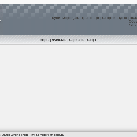
Купить
/
Продать
:
Транспорт
|
Спорт и отдых
|
ПК/
Обс
Техни
Игры
|
Фильмы
|
Сериалы
|
Софт
а! Запрошуємо спільноту до телеграм-канала