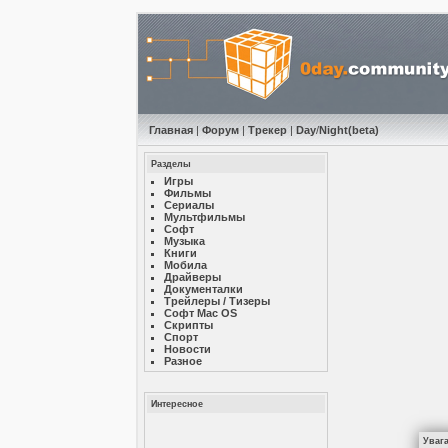
Главная
|
Форум
|
Трекер
|
Day
/
Night
(beta)
Разделы
Игры
Фильмы
Сериалы
Мультфильмы
Софт
Музыкa
Книги
Мобила
Драйверы
Документалки
Трейлеры / Тизеры
Софт Mac OS
Скрипты
Спорт
Новости
Разное
Интересное
Уваг