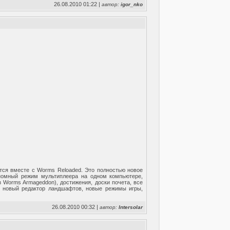
26.08.2010 01:22 |
автор:
igor_nko
тся вместе с Worms Reloaded. Это полностью новое
ономный режим мультиплеера на одном компьютере,
 Worms Armageddon), достижения, доски почета, все
, новый редактор ландшафтов, новые режимы игры,
26.08.2010 00:32 |
автор:
Intersolar