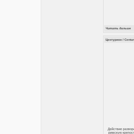
Читать дальше
Центурион / Centur
Действие развор
римскую крепост