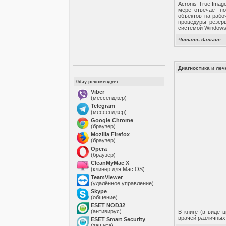
Acronis True Ima
мере отвечает по
объектов на рабо
процедуры резерв
системой Windows
Читать дальше
Диагностика и ле
0day рекомендует
Viber
(мессенджер)
Telegram
(мессенджер)
Google Chrome
(браузер)
Mozilla Firefox
(браузер)
Opera
(браузер)
CleanMyMac X
(клинер для Mac OS)
TeamViewer
(удалённое управление)
Skype
(общение)
ESET NOD32
(антивирус)
В книге (в виде 
врачей различных
ESET Smart Security
(защита)