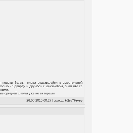
т поиски Беллы, снова оказавшейся в смертельной
бовью к Эдварду и дружбой с Джейкобом, зная что ее
тнями.
ие средней школы уже не за горами.
26.08.2010 00:27 |
автор:
M1roTVorec