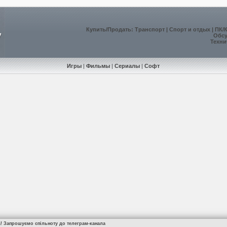
Купить
/
Продать
:
Транспорт
|
Спорт и отдых
|
ПК/
Обс
Техни
Игры
|
Фильмы
|
Сериалы
|
Софт
а! Запрошуємо спільноту до телеграм-канала