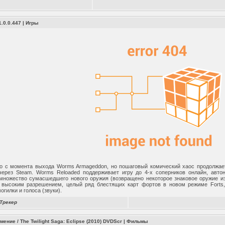
.0.0.447
|
Игры
о с момента выхода Worms Armageddon, но пошаговый комический хаос продолжае
через Steam. Worms Reloaded поддерживает игру до 4-х соперников онлайн, авт
 множество сумасшедшего нового оружия (возвращено некоторое знаковое оружие из
 высоким разрешением, целый ряд блестящих карт фортов в новом режиме Forts
огилки и голоса (звуки).
Трекер
мение / The Twilight Saga: Eclipse (2010) DVDScr
|
Фильмы