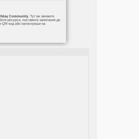
а
0day Community
. Тут ви зможете
оботи ресурса, поставити запитання до
ши QR-код або натиснувши на