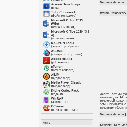
Читать дальше
Acronis True Image
(бекап)
Total Commander
Worms Reloaded v1
(файл-менеджер)
Microsoft Office 2019
(Win)
(офисный пакет)
Microsoft Office 2019 (OS
X)
(офисный пакет)
DAEMON Tools
(эмулятор образов)
ACDSee
(смотрелка картинок)
Adobe Reader
(pdf читалка)
µTorrent
(torrent качалка)
AIMP
(аудиоплеер)
Media Player Classic
(видеоплеер)
K-Lite Codec Pack
(кодеки)
Десять лет минул
издание для PC 
WinRAR
голосовой канал,
(архиватор)
темы пейзажев с
ССleaner
головные уборы, м
(очистка системы)
Читать дальше
|
Меню
Сумерки. Сага. Зат