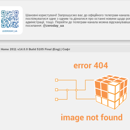
Шановні користувачі! Запрошуємо вас до офіційного телеграм-канал
поспілкуватися одне з одним та дізнатися про останні новини щодо р
адміністрації, тощо. Перейти до телеграм-канала можна відсканував
посилання:
@zeroday_ua
 Home 2011 v14.0.0 Build 5105 Final (Eng)
|
Софт