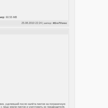
мер
: 60.55 MB
25.08.2010 22:24 |
автор:
M1roTVorec
век, уцелевший после налёта пиктов на пограничную
с лица земли пиктов и уничтожить их предводителя,