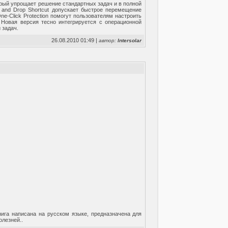
орый упрощает решение стандартных задач и в полной
 and Drop Shortcut допускает быстрое перемещение
-Click Protection помогут пользователям настроить
 Новая версия тесно интегрируется с операционной
 задач.
26.08.2010 01:49 |
автор:
Intersolar
нига написана на русском языке, предназначена для
олезней..