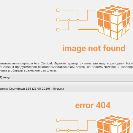
енитого авиа-сериала Ace Combat. Игрокам доведется полетать над территорией Токио
int Assault предусмотрен многопользовательский режим на восемь человек и «коопер
етать и сбивать вражеские самолеты.
Трекер
rsten's Countdown 165 (25-08-2010)
|
Музыка