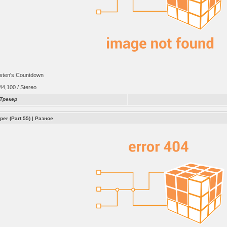
sten's Countdown
4,100 / Stereo
Трекер
per (Part 55)
|
Разное