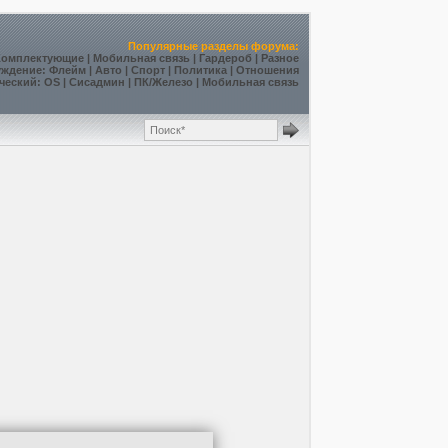
Популярные разделы форума:
Комплектующие
|
Мобильная связь
|
Гардероб
|
Разное
уждение
:
Флейм
|
Авто
|
Спорт
|
Политика
|
Отношения
ческий
:
OS
|
Сисадмин
|
ПК/Железо
|
Мобильная связь