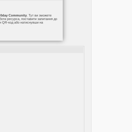
а
0day Community
. Тут ви зможете
оботи ресурса, поставити запитання до
ши QR-код або натиснувши на