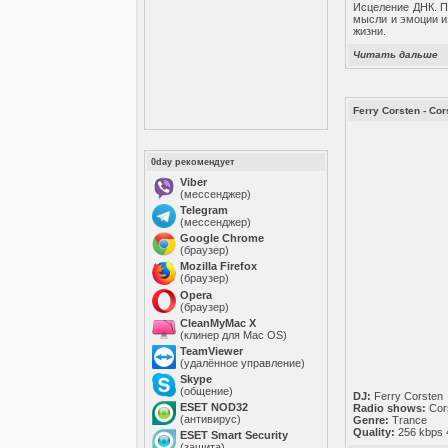
Исцеление ДНК. П
мысли и эмоции и
жизни.
Читать дальше
Ferry Corsten - Co
0day рекомендует
Viber
(мессенджер)
Telegram
(мессенджер)
Google Chrome
(браузер)
Mozilla Firefox
(браузер)
Opera
(браузер)
CleanMyMac X
(клинер для Mac OS)
TeamViewer
(удалённое управление)
Skype
(общение)
DJ:
Ferry Corsten
ESET NOD32
Radio shows:
Cor
(антивирус)
Genre:
Trance
Quality:
256 kbps 4
ESET Smart Security
(защита)