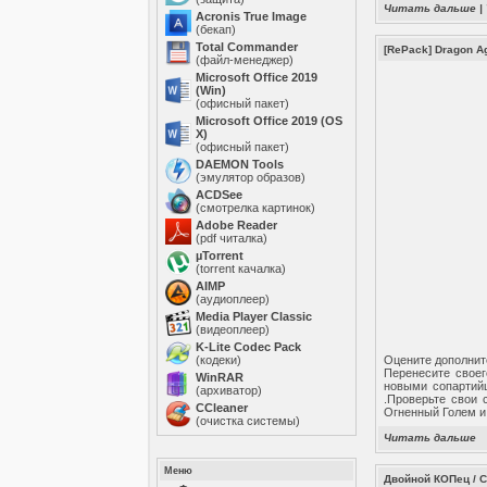
Читать дальше
|
Acronis True Image
(бекап)
Total Commander
[RePack] Dragon Ag
(файл-менеджер)
Microsoft Office 2019
(Win)
(офисный пакет)
Microsoft Office 2019 (OS
X)
(офисный пакет)
DAEMON Tools
(эмулятор образов)
ACDSee
(смотрелка картинок)
Adobe Reader
(pdf читалка)
µTorrent
(torrent качалка)
AIMP
(аудиоплеер)
Media Player Classic
(видеоплеер)
K-Lite Codec Pack
(кодеки)
Оцените дополнит
Перенесите своег
WinRAR
новыми сопартий
(архиватор)
.Проверьте свои 
ССleaner
Огненный Голем и
(очистка системы)
Читать дальше
Меню
Двойной КОПец / C