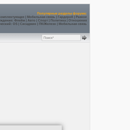
Популярные разделы форума:
Комплектующие
|
Мобильная связь
|
Гардероб
|
Разное
уждение
:
Флейм
|
Авто
|
Спорт
|
Политика
|
Отношения
ческий
:
OS
|
Сисадмин
|
ПК/Железо
|
Мобильная связь