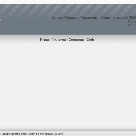
Купить
/
Продать
:
Транспорт
|
Спорт и отдых
|
ПК/
Обс
Техни
Игры
|
Фильмы
|
Сериалы
|
Софт
а! Запрошуємо спільноту до телеграм-канала