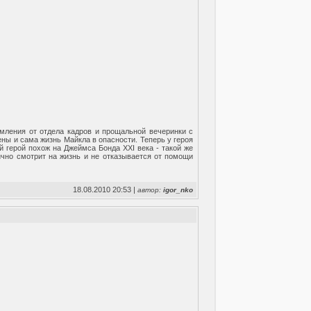
омления от отдела кадров и прощальной вечеринки с
ены и сама жизнь Майкла в опасности. Теперь у героя
й герой похож на Джеймса Бонда XXI века - такой же
ично смотрит на жизнь и не отказывается от помощи
18.08.2010 20:53 |
автор:
igor_nko