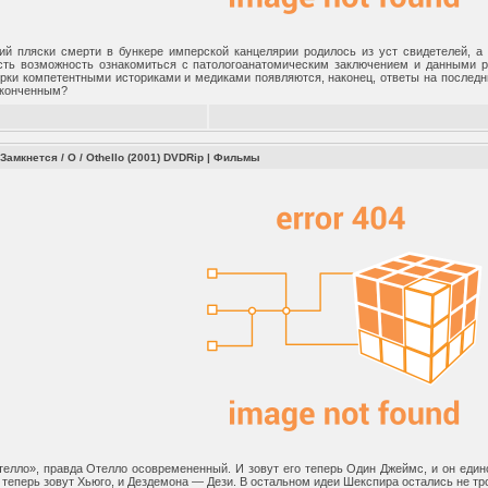
ий пляски смерти в бункере имперской канцелярии родилось из уст свидетелей, а 
сть возможность ознакомиться с патологоанатомическим заключением и данными р
рки компетентными историками и медиками появляются, наконец, ответы на последни
аконченным?
 Замкнется / O / Othello (2001) DVDRip
|
Фильмы
елло», правда Отелло осовремененный. И зовут его теперь Один Джеймс, и он един
о теперь зовут Хьюго, и Дездемона — Дези. В остальном идеи Шекспира остались не тро