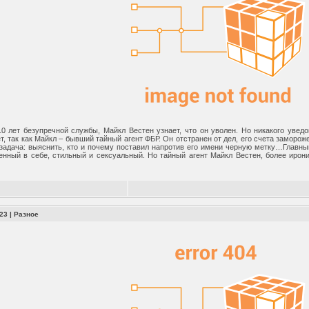
10 лет безупречной службы, Майкл Вестен узнает, что он уволен. Но никакого увед
т, так как Майкл – бывший тайный агент ФБР. Он отстранен от дел, его счета заморож
 задача: выяснить, кто и почему поставил напротив его имени черную метку…Главны
енный в себе, стильный и сексуальный. Но тайный агент Майкл Вестен, более ирон
123
|
Разное