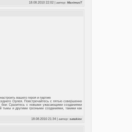
18.08.2010 22:02 |
автор:
MaximusT
настроить вашего героя и партию
оседнего Орлея. Повстречайтесь с пятью совершенно
е бои: Сразитесь с новыми ужасающими созданиями
й тьмы и другими грозными созданиями, такими как
18.08.2010 21:34 |
автор:
satakiev