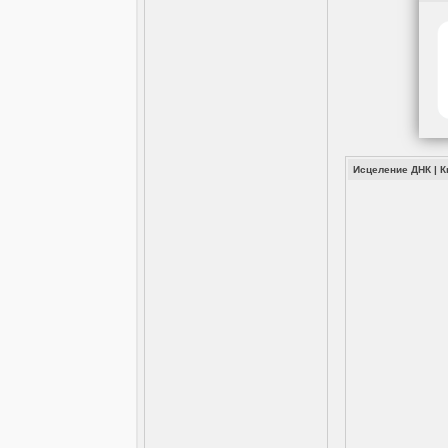
Исцеление ДНК
|
К