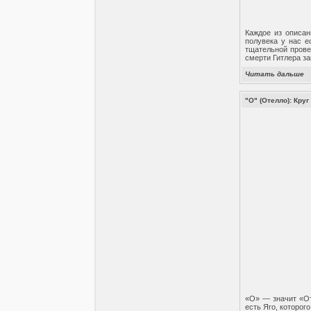
Каждое из описан
полувека у нас е
тщательной прове
смерти Гитлера з
Читать дальше
"О" (Отелло): Круг
«О» — значит «От
есть Яго, которог