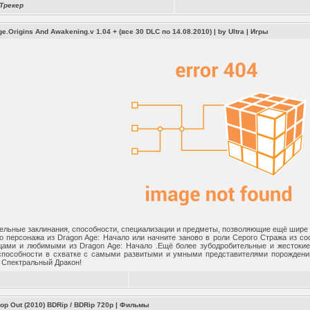
Трекер
e.Origins And Awakening.v 1.04 + (все 30 DLC по 14.08.2010) | by Ultra
|
Игры
ельные заклинания, способности, специализации и предметы, позволяющие ещё шире 
о персонажа из Dragon Age: Начало или начните заново в роли Серого Стража из с
цами и любимыми из Dragon Age: Начало .Ещё более зубодробительные и жестоки
способности в схватке с самыми развитыми и умными представителями порождени
 Спектральный Дракон!
op Out (2010) BDRip / BDRip 720p
|
Фильмы