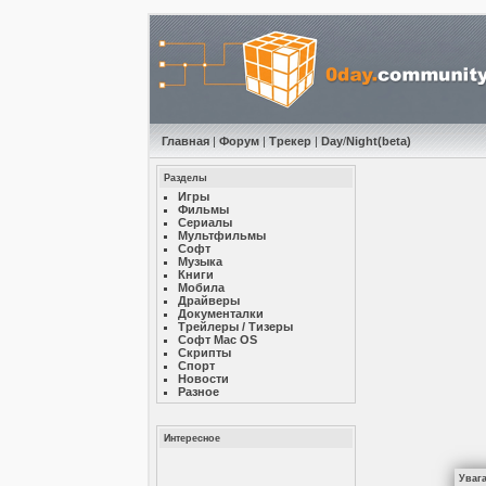
Главная
|
Форум
|
Трекер
|
Day
/
Night
(beta)
Разделы
Игры
Фильмы
Сериалы
Мультфильмы
Софт
Музыкa
Книги
Мобила
Драйверы
Документалки
Трейлеры / Тизеры
Софт Mac OS
Скрипты
Спорт
Новости
Разное
Интересное
Уваг