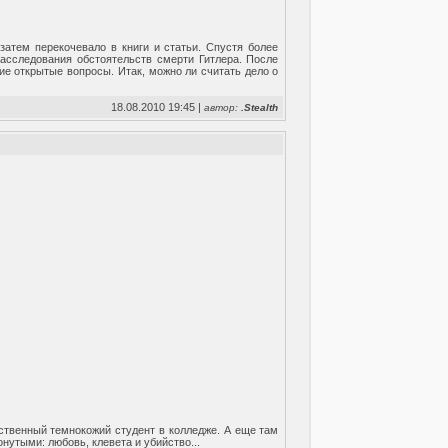
затем перекочевало в книги и статьи. Спустя более
асследования обстоятельств смерти Гитлера. После
е открытые вопросы. Итак, можно ли считать дело о
18.08.2010 19:45 |
автор:
.Stealth
ственный темнокожий студент в колледже. А еще там
нутыми: любовь, клевета и убийство...