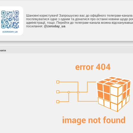
Шановні користувачі! Запрошуємо вас до офіційного телеграм-канал
поспілкуватися одне з одним та дізнатися про останні новини щодо р
адміністрації, тощо. Перейти до телеграм-канала можна відсканував
посилання:
@zeroday_ua
ниги