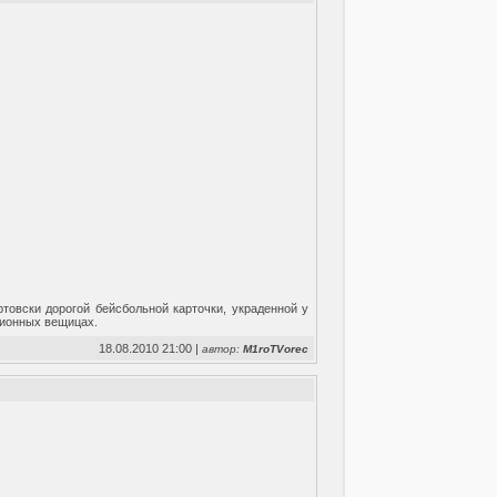
товски дорогой бейсбольной карточки, украденной у
ционных вещицах.
18.08.2010 21:00 |
автор:
M1roTVorec