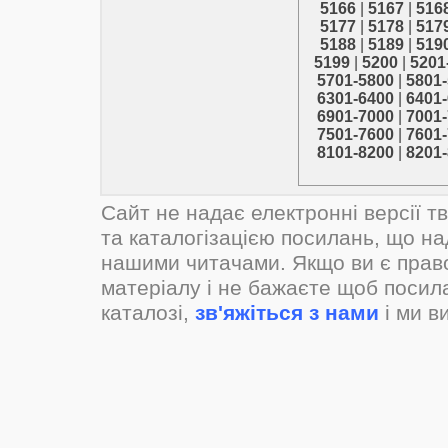
5166
|
5167
|
516
5177
|
5178
|
517
5188
|
5189
|
519
5199
|
5200
|
5201
5701-5800
|
5801
6301-6400
|
6401
6901-7000
|
7001
7501-7600
|
7601
8101-8200
|
8201
Сайт не надає електронні версії т
та каталогізацією посилань, що н
нашими читачами. Якщо ви є прав
матеріалу і не бажаєте щоб посил
каталозі,
зв'яжіться з нами
і ми в