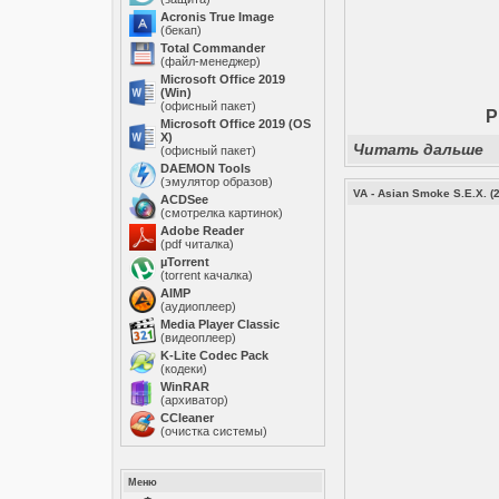
Acronis True Image
(бекап)
Total Commander
(файл-менеджер)
Microsoft Office 2019
(Win)
(офисный пакет)
P
Microsoft Office 2019 (OS
X)
Читать дальше
(офисный пакет)
DAEMON Tools
(эмулятор образов)
VA - Asian Smoke S.E.X. (
ACDSee
(смотрелка картинок)
Adobe Reader
(pdf читалка)
µTorrent
(torrent качалка)
AIMP
(аудиоплеер)
Media Player Classic
(видеоплеер)
K-Lite Codec Pack
(кодеки)
WinRAR
(архиватор)
ССleaner
(очистка системы)
Меню