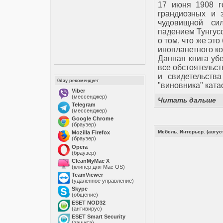
17 июня 1908 г
грандиозных и 
чудовищной си
падением Тунгусс
о том, что же э
инопланетного ко
Данная книга уб
все обстоятельст
и свидетельств
0day рекомендует
"виновника" ката
Viber
(мессенджер)
Читать дальше
Telegram
(мессенджер)
Google Chrome
(браузер)
Мебель. Интерьер. (авгус
Mozilla Firefox
(браузер)
Opera
(браузер)
CleanMyMac X
(клинер для Mac OS)
TeamViewer
(удалённое управление)
Skype
(общение)
ESET NOD32
(антивирус)
ESET Smart Security
(защита)