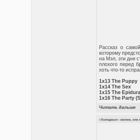
Рассказ о само
которому предсто
на Мэл, эти дни 
плохого перед б
хоть что-то испр
1x13 The Puppy
1x14 The Sex
1x15 The Epidura
1х16 The Party 
Читать дальше
«Холодные» звонки, или 