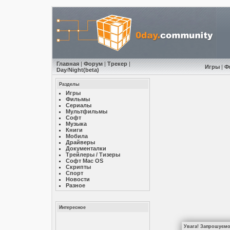
Главная
|
Форум
|
Трекер
|
Игры
|
Ф
Day
/
Night
(beta)
Разделы
Игры
Фильмы
Сериалы
Мультфильмы
Софт
Музыкa
Книги
Мобила
Драйверы
Документалки
Трейлеры / Тизеры
Софт Mac OS
Скрипты
Спорт
Новости
Разное
Интересное
Увага! Запрошуємо