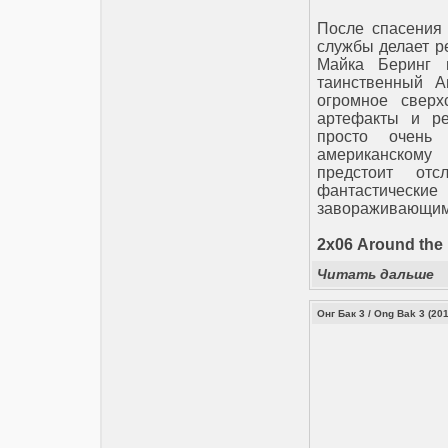
После спасения 
службы делает р
Майка Беринг 
таинственный А
огромное сверх
артефакты и ре
просто очень 
американскому
предстоит отс
фантастическ
завораживающим
2х06 Around the
Читать дальше
Онг Бак 3 / Ong Bak 3 (20