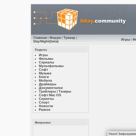
Главная
|
Форум
|
Трекер
|
Игры
|
Ф
Day
/
Night
(beta)
Разделы
Игры
Фильмы
Сериалы
Мультфильмы
Софт
Музыкa
Книги
Мобила
Драйверы
Документалки
Трейлеры / Тизеры
Софт Mac OS
Скрипты
Спорт
Новости
Разное
Интересное
Увага! Запрошуємо