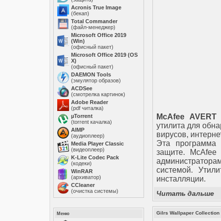
Acronis True Image
(бекап)
Total Commander
(файл-менеджер)
Microsoft Office 2019
(Win)
(офисный пакет)
Microsoft Office 2019 (OS
X)
(офисный пакет)
DAEMON Tools
(эмулятор образов)
ACDSee
(смотрелка картинок)
Adobe Reader
(pdf читалка)
McAfee AVERT 
µTorrent
(torrent качалка)
утилита для обн
AIMP
вирусов, интерне
(аудиоплеер)
Эта программа 
Media Player Classic
(видеоплеер)
защите. McAfee 
K-Lite Codec Pack
администраторам
(кодеки)
системой. Утил
WinRAR
(архиватор)
инсталляции.
ССleaner
(очистка системы)
Читать дальше
Gilrs Wallpaper Collection 
Меню