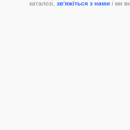
каталозі,
зв'яжіться з нами
і ми в