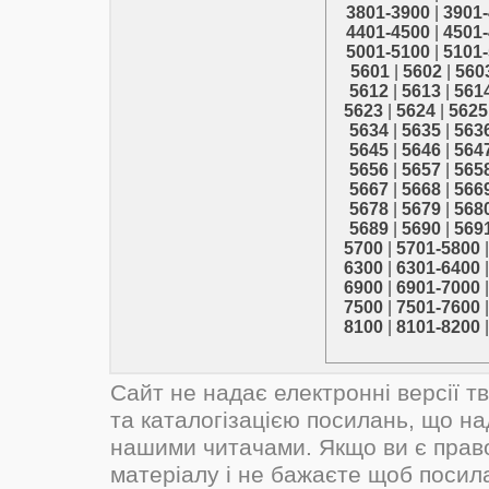
3801-3900
|
3901
4401-4500
|
4501
5001-5100
|
5101
5601
|
5602
|
560
5612
|
5613
|
561
5623
|
5624
|
5625
5634
|
5635
|
563
5645
|
5646
|
564
5656
|
5657
|
565
5667
|
5668
|
566
5678
|
5679
|
568
5689
|
5690
|
569
5700
|
5701-5800
6300
|
6301-6400
6900
|
6901-7000
7500
|
7501-7600
8100
|
8101-8200
Сайт не надає електронні версії т
та каталогізацією посилань, що н
нашими читачами. Якщо ви є прав
матеріалу і не бажаєте щоб посил