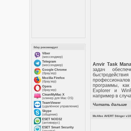
0day рекомендует
Viber
(мессенджер)
Telegram
Anvir Task Man
(мессенджер)
задач обеспе
Google Chrome
(браузер)
быстродействия
Mozilla Firefox
профессионалов
(браузер)
программы, как
Opera
(браузер)
Explorer и Win
CleanMyMac X
например в случа
(клинер для Mac OS)
TeamViewer
Читать дальше
(удалённое управление)
Skype
(общение)
McAfee AVERT Stinger v10
ESET NOD32
(антивирус)
ESET Smart Security
(защита)