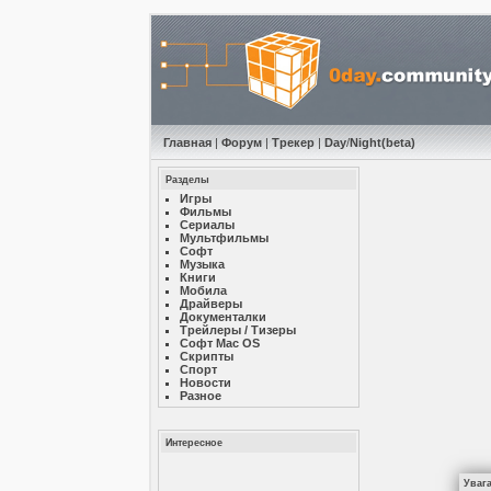
Главная
|
Форум
|
Трекер
|
Day
/
Night
(beta)
Разделы
Игры
Фильмы
Сериалы
Мультфильмы
Софт
Музыкa
Книги
Мобила
Драйверы
Документалки
Трейлеры / Тизеры
Софт Mac OS
Скрипты
Спорт
Новости
Разное
Интересное
Уваг