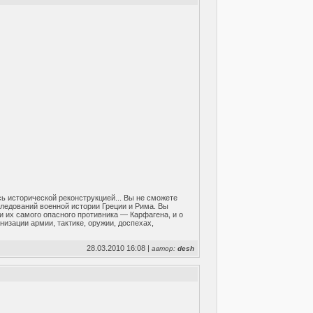
сь исторической реконструкцией... Вы не сможете
следований военной истории Греции и Рима. Вы
и их самого опасного противника — Карфагена, и о
низации армии, тактике, оружии, доспехах,
28.03.2010 16:08 |
автор:
desh