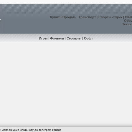
Купить
/
Продать
:
Транспорт
|
Спорт и отдых
|
ПК/
Обс
Техни
Игры
|
Фильмы
|
Сериалы
|
Софт
а! Запрошуємо спільноту до телеграм-канала