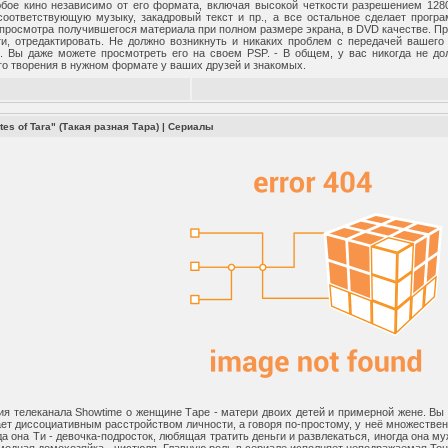
бое кино независимо от его формата, включая высокой четкости разрешением 12
оответствующую музыку, закадровый текст и пр., а все остальное сделает прог
просмотра получившегося материала при полном размере экрана, в DVD качестве. Пр
и, отредактировать. Не должно возникнуть и никаких проблем с передачей вашего
 Вы даже можете просмотреть его на своем PSP. - В общем, у вас никогда не дол
о творения в нужном формате у ваших друзей и знакомых.
tes of Tara" (Такая разная Тара)
|
Сериалы
я телеканала Showtime о женщине Таре - матери двоих детей и примерной жене. Вы с
дает диссоциативным расстройством личности, а говоря по-простому, у неё множестве
да она Ти - девочка-подросток, любящая тратить деньги и развлекаться, иногда она м