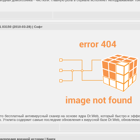
модная домохозяйка - чистюля. Главную роль в сериале исполняет неподражаемая Тон
.1.03150 (2010-03-28)
|
Софт
то бесплатный антивирусный сканер на основе ядра Dr.Web, который быстро и эффе
b. Утилита содержит самые последние обновления к вирусной базе Dr.Web, обновляемо
циклопедия военной истории
|
Книги