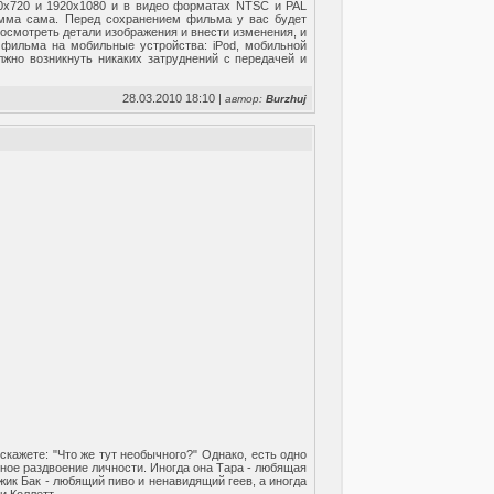
80x720 и 1920x1080 и в видео форматах NTSC и PAL
рамма сама. Перед сохранением фильма у вас будет
осмотреть детали изображения и внести изменения, и
 фильма на мобильные устройства: iPod, мобильной
жно возникнуть никаких затруднений с передачей и
28.03.2010 18:10 |
автор:
Burzhuj
кажете: "Что же тут необычного?" Однако, есть одно
нное раздвоение личности. Иногда она Тара - любящая
ужик Бак - любящий пиво и ненавидящий геев, а иногда