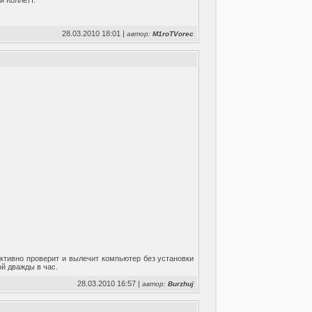
и Коллетт.
28.03.2010 18:01 |
автор:
M1roTVorec
ктивно проверит и вылечит компьютер без установки
й дважды в час.
28.03.2010 16:57 |
автор:
Burzhuj