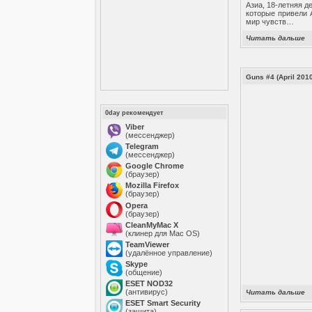
Азиа, 18-летняя д
которые привели 
мир чувств…
Читать дальше
Guns #4 (April 201
0day рекомендует
Viber
(мессенджер)
Telegram
(мессенджер)
Google Chrome
(браузер)
Mozilla Firefox
(браузер)
Opera
(браузер)
CleanMyMac X
(клинер для Mac OS)
TeamViewer
(удалённое управление)
Skype
(общение)
ESET NOD32
(антивирус)
Читать дальше
ESET Smart Security
(защита)