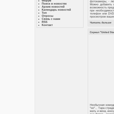
Форум
фотокамеры, - лю
Поиск в новостях
Можно добавить с
Архив новостей
возможность пред
Календарь новостей
при необходимост
Топ
телефон или DVD.
Опросы
просмотром вашег
Связь с нами
RSS
Читать дальше
Контакт
Сериал "United Sta
Необычная комеди
"но"... Тара стра
мать и жена, иног