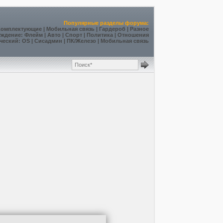
Популярные разделы форума:
Комплектующие
|
Мобильная связь
|
Гардероб
|
Разное
уждение
:
Флейм
|
Авто
|
Спорт
|
Политика
|
Отношения
ческий
:
OS
|
Сисадмин
|
ПК/Железо
|
Мобильная связь