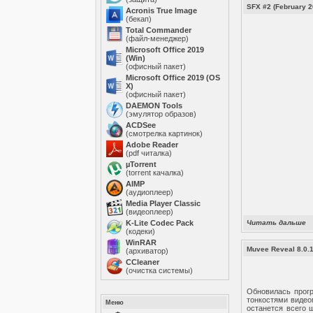
SFX #2 (February 2
Acronis True Image
(бекап)
Total Commander
(файл-менеджер)
Microsoft Office 2019
(Win)
(офисный пакет)
Microsoft Office 2019 (OS
X)
(офисный пакет)
DAEMON Tools
(эмулятор образов)
ACDSee
(смотрелка картинок)
Adobe Reader
(pdf читалка)
µTorrent
(torrent качалка)
AIMP
(аудиоплеер)
Media Player Classic
(видеоплеер)
K-Lite Codec Pack
Читать дальше
(кодеки)
WinRAR
Muvee Reveal 8.0.
(архиватор)
ССleaner
(очистка системы)
Обновилась про
тонкостями видео
Меню
останется всего 