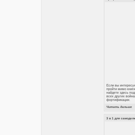
Если вы интересуе
пройти мимо книги
найдете здесь под
всех других война
фортификации.
Читать дальше
3 в 1 для самодел