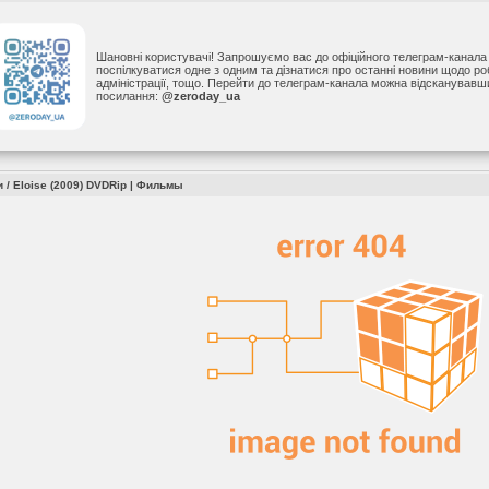
Шановні користувачі! Запрошуємо вас до офіційного телеграм-канал
поспілкуватися одне з одним та дізнатися про останні новини щодо р
адміністрації, тощо. Перейти до телеграм-канала можна відсканував
посилання:
@zeroday_ua
 / Eloise (2009) DVDRip
|
Фильмы