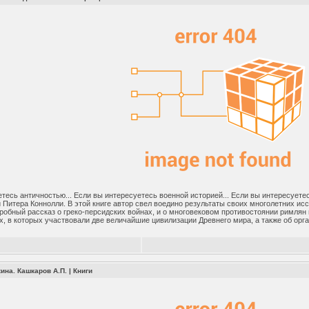
тесь античностью... Если вы интересуетесь военной историей... Если вы интересуете
 Питера Коннолли. В этой книге автор свел воедино результаты своих многолетних ис
робный рассказ о греко-персидских войнах, и о многовековом противостоянии римлян 
х, в которых участвовали две величайшие цивилизации Древнего мира, а также об орга
кина. Кашкаров А.П.
|
Книги