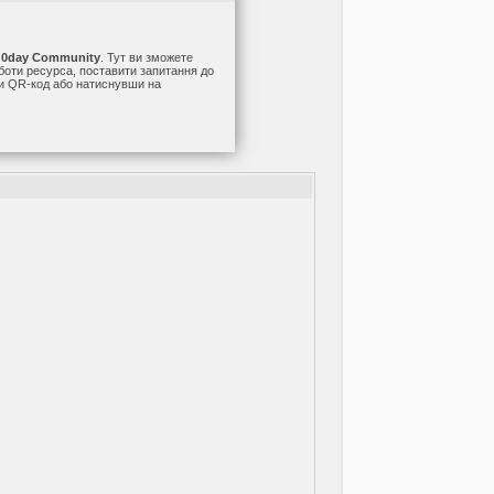
а
0day Community
. Тут ви зможете
оботи ресурса, поставити запитання до
ши QR-код або натиснувши на