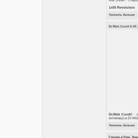
она Эллис - старо
1x05 Revolution
Читать дальше
Dr.Web CureIt 6.00
Dr.Web CureIt!
- э
антивируса Dr.We
Читать дальше
Греция и Рим. Эн