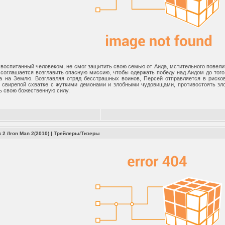
 воспитанный человеком, не смог защитить свою семью от Аида, мстительного повели
 соглашается возглавить опасную миссию, чтобы одержать победу над Аидом до того,
а на Землю. Возглавляя отряд бесстрашных воинов, Персей отправляется в риско
 свирепой схватке с жуткими демонами и злобными чудовищами, противостоять зло
ть свою божественную силу.
2 /Iron Man 2(2010)
|
Трейлеры/Тизеры