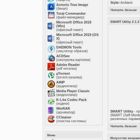
Style:
Ambient
Acronis True Image
(бекап)
Читать дальше
Total Commander
(файл-менеджер)
SMART Utility 2.1.2
Microsoft Office 2019
(Win)
(офисный пакет)
Microsoft Office 2019 (OS
X)
(офисный пакет)
DAEMON Tools
(эмулятор образов)
ACDSee
(смотрелка картинок)
Adobe Reader
(pdf читалка)
µTorrent
(torrent качалка)
AIMP
(аудиоплеер)
Media Player Classic
(видеоплеер)
K-Lite Codec Pack
(кодеки)
WinRAR
SMART Utility
- п
(архиватор)
SMART (Self-Monit
ССleaner
различных парамет
(очистка системы)
Читать дальше
Меню
Искусство искушен