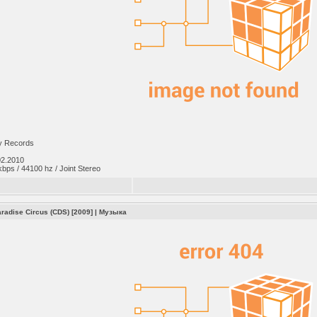
 Records
02.2010
ps / 44100 hz / Joint Stereo
aradise Circus (CDS) [2009]
|
Музыка