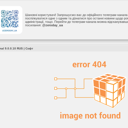
Шановні користувачі! Запрошуємо вас до офіційного телеграм-канал
поспілкуватися одне з одним та дізнатися про останні новини щодо р
адміністрації, тощо. Перейти до телеграм-канала можна відсканував
посилання:
@zeroday_ua
onal 9.0.0.10 RUS
|
Софт