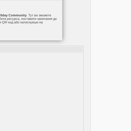
а
0day Community
. Тут ви зможете
оботи ресурса, поставити запитання до
ши QR-код або натиснувши на