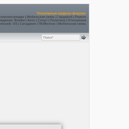
Популярные разделы форума:
Комплектующие
|
Мобильная связь
|
Гардероб
|
Разное
уждение
:
Флейм
|
Авто
|
Спорт
|
Политика
|
Отношения
ческий
:
OS
|
Сисадмин
|
ПК/Железо
|
Мобильная связь