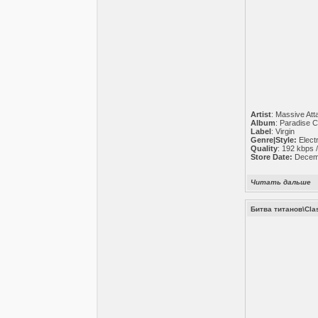
Artist
: Massive Att
Album
: Paradise C
Label
: Virgin
Genre|Style:
Electr
Quality
: 192 kbps 
Store Date:
Decemb
Читать дальше
Битва титанов\Clas