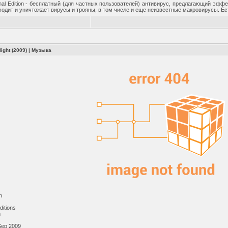
sonal Edition - бесплатный (для частных пользователей) антивирус, предлагающий эф
находит и уничтожает вирусы и трояны, в том числе и еще неизвестные макровирусы. 
light (2009)
|
Музыка
h
itions
m
Sep 2009