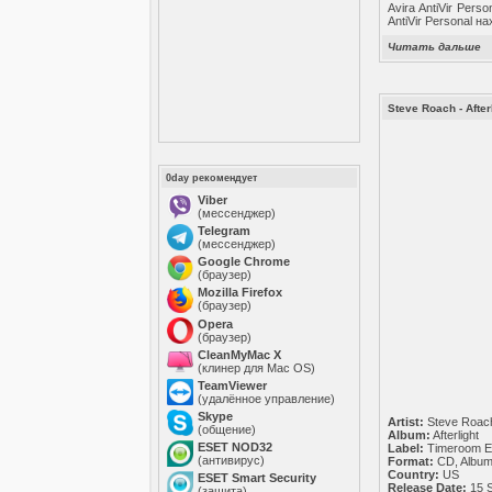
Avira AntiVir Per
AntiVir Personal 
Читать дальше
Steve Roach - After
0day рекомендует
Viber
(мессенджер)
Telegram
(мессенджер)
Google Chrome
(браузер)
Mozilla Firefox
(браузер)
Opera
(браузер)
CleanMyMac X
(клинер для Mac OS)
TeamViewer
(удалённое управление)
Skype
Artist:
Steve Roac
(общение)
Album:
Afterlight
ESET NOD32
Label:
Timeroom Ed
(антивирус)
Format:
CD, Albu
Country:
US
ESET Smart Security
Release Date:
15 
(защита)