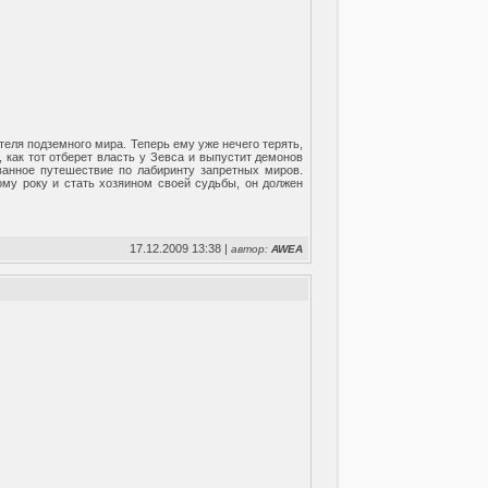
теля подземного мира. Теперь ему уже нечего терять,
 как тот отберет власть у Зевса и выпустит демонов
ванное путешествие по лабиринту запретных миров.
му року и стать хозяином своей судьбы, он должен
17.12.2009 13:38 |
автор:
AWEA