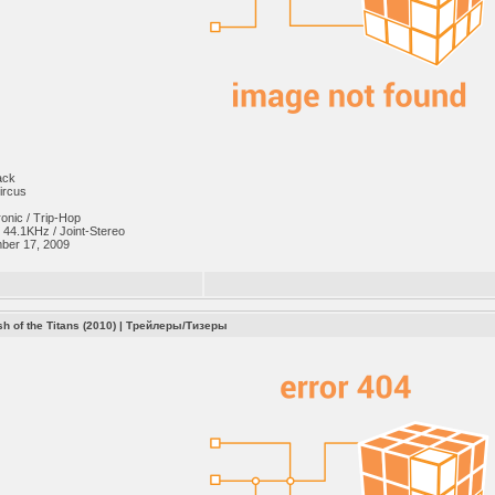
ack
ircus
onic / Trip-Hop
/ 44.1KHz / Joint-Stereo
er 17, 2009
h of the Titans (2010)
|
Трейлеры/Тизеры