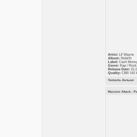
Artist:
Lil' Wayne
Album:
Rebirth
Label:
Cash Money
Genre:
Rap / Rock
Release Date:
01.
Quality:
CBR 192 kb
Читать дальше
Massive Attack - P