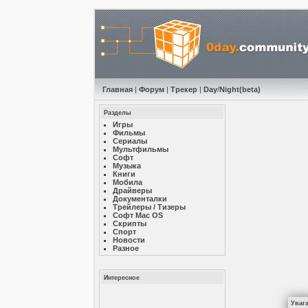
Главная
|
Форум
|
Трекер
|
Day
/
Night
(beta)
Разделы
Игры
Фильмы
Сериалы
Мультфильмы
Софт
Музыкa
Книги
Мобила
Драйверы
Документалки
Трейлеры / Тизеры
Софт Mac OS
Скрипты
Спорт
Новости
Разное
Интересное
Уваг