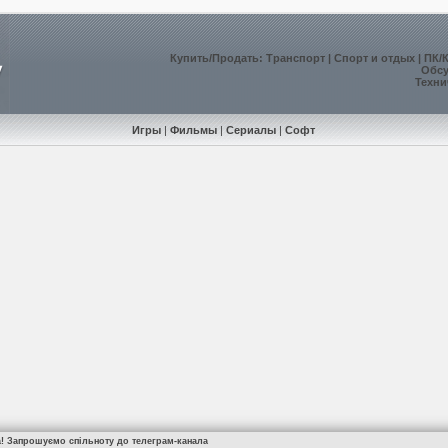
Купить
/
Продать
:
Транспорт
|
Спорт и отдых
|
ПК/
Обс
Техни
Игры
|
Фильмы
|
Сериалы
|
Софт
а! Запрошуємо спільноту до телеграм-канала