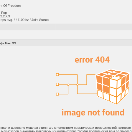
nt Of Freedom
/ Pop
12.2009
ps avg. / 44100 hz / Joint Stereo
фт Mac OS
ятная и довольно мощная утилита с множеством практических возможностей, которы
м мак-юзеров выжимать максимум из компьютера! Cocktail преподносит вам великолеп