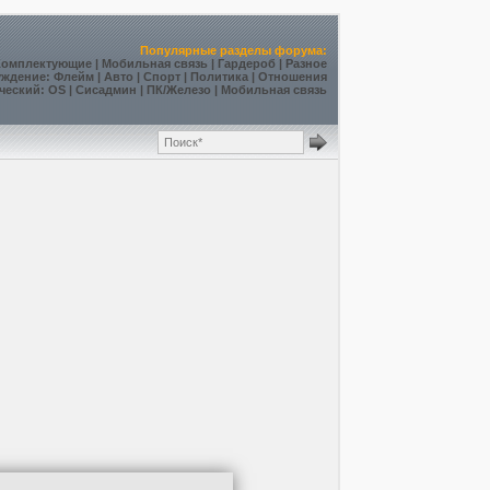
Популярные разделы форума:
Комплектующие
|
Мобильная связь
|
Гардероб
|
Разное
уждение
:
Флейм
|
Авто
|
Спорт
|
Политика
|
Отношения
ческий
:
OS
|
Сисадмин
|
ПК/Железо
|
Мобильная связь