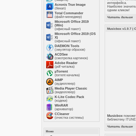
интерфейса.
Acronis True Image
Наиболее значите
(бекап)
одним кликом!
Total Commander
(файл-менеджер)
Читать дальше
Microsoft Office 2019
(Win)
(офисный пакет)
Musicbox v1.0.7
|
Microsoft Office 2019 (OS
X)
(офисный пакет)
DAEMON Tools
(эмулятор образов)
ACDSee
(смотрелка картинок)
Adobe Reader
(pdf читалка)
µTorrent
(torrent качалка)
AIMP
(аудиоплеер)
Media Player Classic
(видеоплеер)
K-Lite Codec Pack
(кодеки)
WinRAR
(архиватор)
ССleaner
Musicbox
поможет
(очистка системы)
библиотеку ITUNES
Читать дальше
Меню