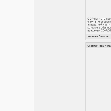
CDRoller - это п
с мультисессионн
аппаратной части
которые в обычно
вращения CD-ROM
Читать дальше
Сериал "Ideal" (Ид