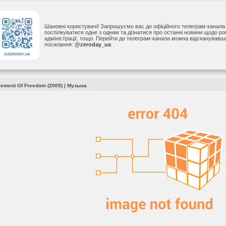
Шановні користувачі! Запрошуємо вас до офіційного телеграм-канал
поспілкуватися одне з одним та дізнатися про останні новини щодо р
адміністрації, тощо. Перейти до телеграм-канала можна відсканував
посилання:
@zeroday_ua
Element Of Freedom (2009)
|
Музыка