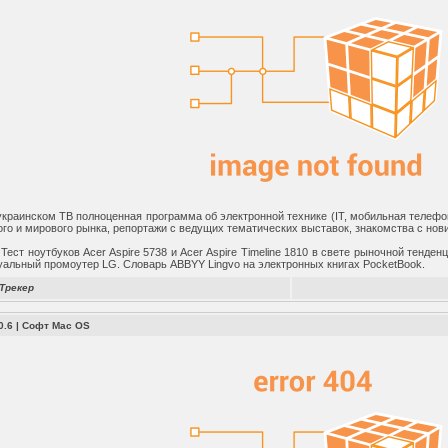
краинском ТВ полноценная программа об электронной технике (IT, мобильная телефон
ого и мирового рынка, репортажи с ведущих тематических выставок, знакомства с нов
Тест ноутбуков Acer Aspire 5738 и Acer Aspire Timeline 1810 в свете рыночной тенде
ртуальный промоутер LG. Словарь ABBYY Lingvo на электронных книгах PocketBook.
Трекер
0.6
|
Софт Mac OS