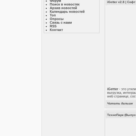
Форум
iGetter v2.8
|
Софт
Поиск в новостях
Архив новостей
Календарь новостей
Топ
Опросы
Связь с нами
RSS
Контакт
iGetter
- это утил
выгрузка, интегра
web странице, сос
Читать дальше
ТехноПарк (Выпуск