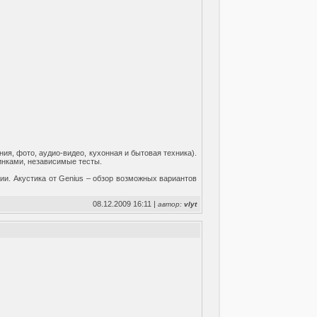
ия, фото, аудио-видео, кухонная и бытовая техника).
инками, независимые тесты.
нции. Акустика от Genius – обзор возможных вариантов
08.12.2009 16:11 |
автор:
vlyt