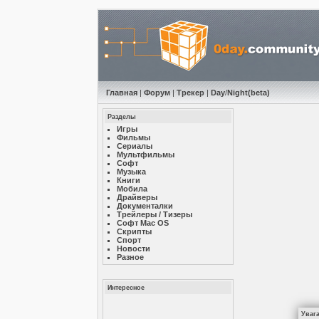
Главная
|
Форум
|
Трекер
|
Day
/
Night
(beta)
Разделы
Игры
Фильмы
Сериалы
Мультфильмы
Софт
Музыкa
Книги
Мобила
Драйверы
Документалки
Трейлеры / Тизеры
Софт Mac OS
Скрипты
Спорт
Новости
Разное
Интересное
Уваг