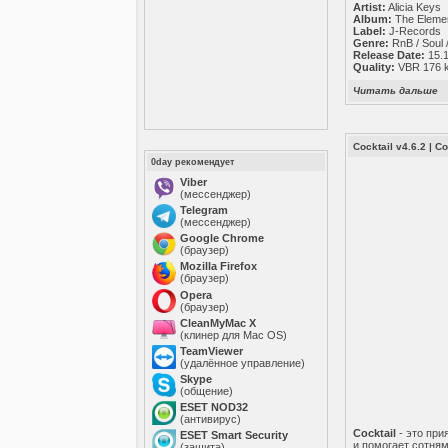
Artist:
Alicia Keys
Album:
The Eleme
Label:
J-Records
Genre:
RnB / Soul 
Release Date:
15.
Quality:
VBR 176 kb
Читать дальше
Cocktail v4.6.2
|
Со
0day рекомендует
Viber
(мессенджер)
Telegram
(мессенджер)
Google Chrome
(браузер)
Mozilla Firefox
(браузер)
Opera
(браузер)
CleanMyMac X
(клинер для Mac OS)
TeamViewer
(удалённое управление)
Skype
(общение)
ESET NOD32
(антивирус)
Cocktail
- это при
ESET Smart Security
и помогает сотня
(защита)