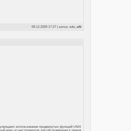
08.12.2009 17:27 |
автор:
nJu_aRt
е упрощают использование продвинутых функций UNIX
ный микс из инструментов для обслуживания и твиков