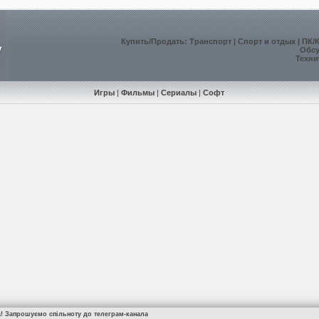
Купить
/
Продать
:
Транспорт
|
Спорт и отдых
|
ПК/
Обс
Техни
Игры
|
Фильмы
|
Сериалы
|
Софт
а! Запрошуємо спільноту до телеграм-канала