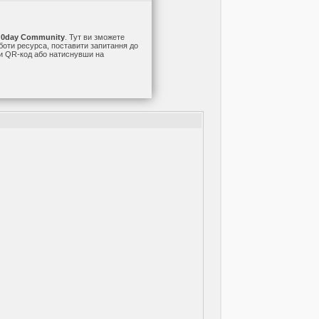
а
0day Community
. Тут ви зможете
оботи ресурса, поставити запитання до
ши QR-код або натиснувши на