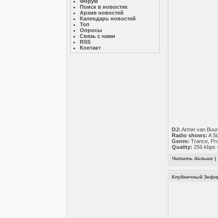
Форум
Поиск в новостях
Архив новостей
Календарь новостей
Топ
Опросы
Связь с нами
RSS
Контакт
DJ:
Armin van Buu
Radio shows:
A St
Genre:
Trance, Pr
Quality:
256 kbps 4
Читать дальше
|
Клубничный Зефир 