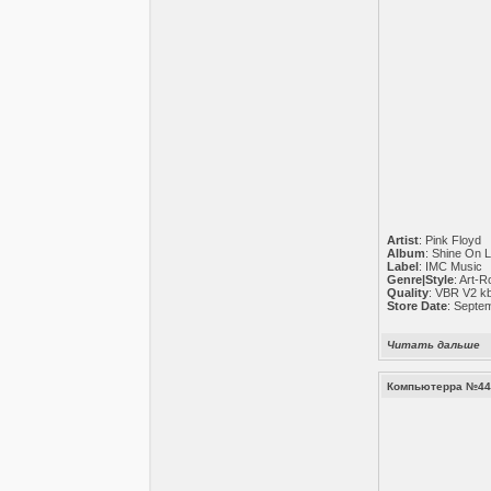
Artist
: Pink Floyd
Album
: Shine On L
Label
: IMC Music
Genre|Style
: Art-
Quality
: VBR V2 kb
Store Date
: Septe
Читать дальше
Компьютерра №44 (