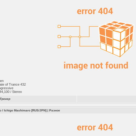
ren
ate of Trance 432
ogressive
4,100 / Stereo
Трекер
/ Ichigo Mashimaro [RUS/JPN]
|
Разное