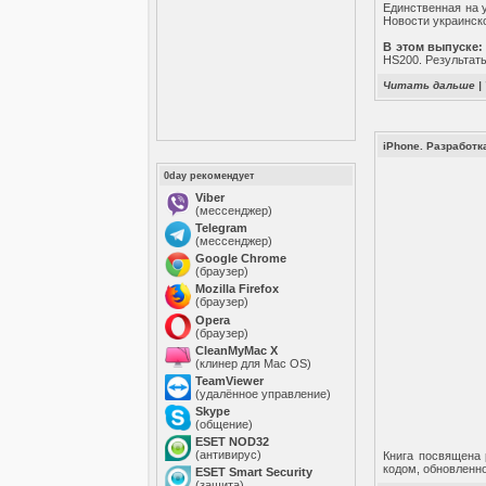
Единственная на у
Новости украинск
В этом выпуске:
HS200. Результаты
Читать дальше
|
iPhone. Разработ
0day рекомендует
Viber
(мессенджер)
Telegram
(мессенджер)
Google Chrome
(браузер)
Mozilla Firefox
(браузер)
Opera
(браузер)
CleanMyMac X
(клинер для Mac OS)
TeamViewer
(удалённое управление)
Skype
(общение)
ESET NOD32
(антивирус)
Книга посвящена 
кодом, обновленно
ESET Smart Security
(защита)