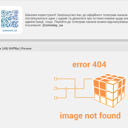
Шановні користувачі! Запрошуємо вас до офіційного телеграм-канал
поспілкуватися одне з одним та дізнатися про останні новини щодо р
адміністрації, тощо. Перейти до телеграм-канала можна відсканував
посилання:
@zeroday_ua
 145) SATRip
|
Разное