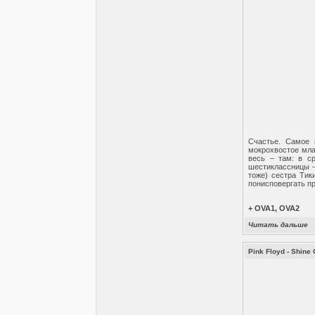
Счастье. Самое 
мокрохвостое млад
весь – там: в с
шестиклассницы –
тоже) сестра Тик
понисповергать пр
+ OVA1, OVA2
Читать дальше
Pink Floyd - Shine 