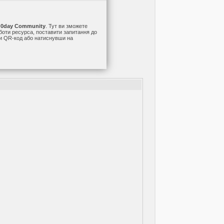
а
0day Community
. Тут ви зможете
оботи ресурса, поставити запитання до
ши QR-код або натиснувши на