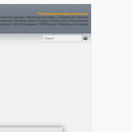
Популярные разделы форума:
Комплектующие
|
Мобильная связь
|
Гардероб
|
Разное
уждение
:
Флейм
|
Авто
|
Спорт
|
Политика
|
Отношения
ческий
:
OS
|
Сисадмин
|
ПК/Железо
|
Мобильная связь