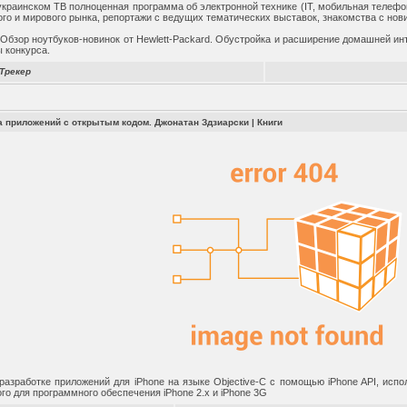
краинском ТВ полноценная программа об электронной технике (IT, мобильная телефон
ого и мирового рынка, репортажи с ведущих тематических выставок, знакомства с нов
Обзор ноутбуков-новинок от Hewlett-Packard. Обустройка и расширение домашней ин
 конкурса.
Трекер
ка приложений с открытым кодом. Джонатан Здзиарски
|
Книги
разработке приложений для iPhone на языке Objective-C с помощью iPhone API, исп
го для программного обеспечения iPhone 2.x и iPhone 3G