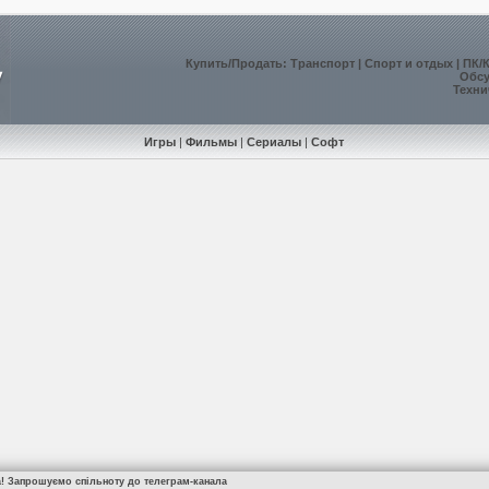
Купить
/
Продать
:
Транспорт
|
Спорт и отдых
|
ПК/
Обс
Техни
Игры
|
Фильмы
|
Сериалы
|
Софт
а! Запрошуємо спільноту до телеграм-канала