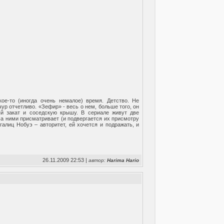
ое-то (иногда очень немалое) время. Детство. Не
ур отчетливо. «Зефир» - весь о нем, больше того, он
ый закат и соседскую крышу. В сериале живут две
За ними присматривает (и подвергается их присмотру
галиц Нобуэ – авторитет, ей хочется и подражать, и
26.11.2009 22:53 |
автор:
Harima Hario