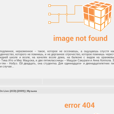
подлинное, неразменное – такое, которое не осознаешь, а ощущаешь спустя как
енчество, которого не помнишь, и не дерганное отрочество, которое помнишь чересч
редней школе и возле, на качелях возле дома, на балконе с видом на оранжев
 Тика Ито и Миу Мацуока, и две пятиклассницы – Мацури Сакураги и Анна Коппола. 
и-тян - Нобуэ. Ей двадцать, она студентка. Для одиннадцати- и двенадцатилетних пи
и случае...
On Live (2CD) [2009]
|
Музыка