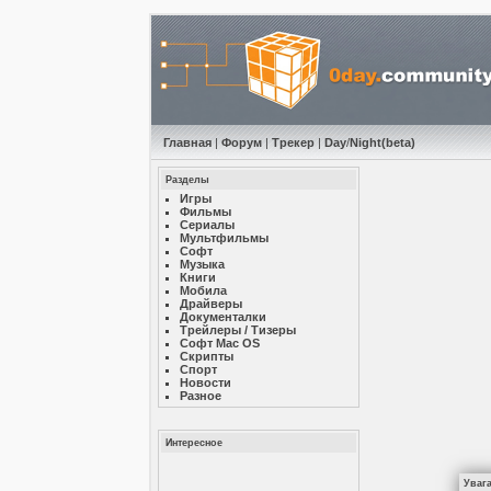
Главная
|
Форум
|
Трекер
|
Day
/
Night
(beta)
Разделы
Игры
Фильмы
Сериалы
Мультфильмы
Софт
Музыкa
Книги
Мобила
Драйверы
Документалки
Трейлеры / Тизеры
Софт Mac OS
Скрипты
Спорт
Новости
Разное
Интересное
Уваг