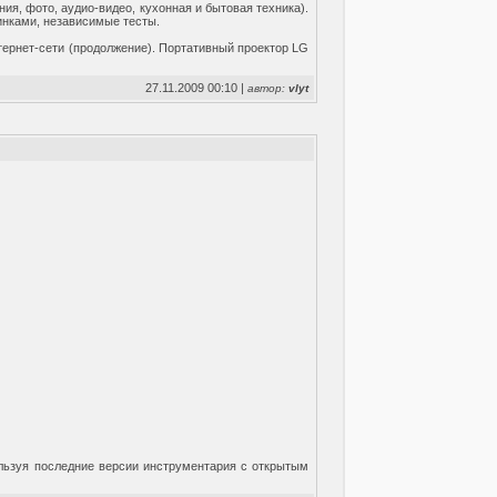
ия, фото, аудио-видео, кухонная и бытовая техника).
инками, независимые тесты.
тернет-сети (продолжение). Портативный проектор LG
27.11.2009 00:10 |
автор:
vlyt
ользуя последние версии инструментария с открытым