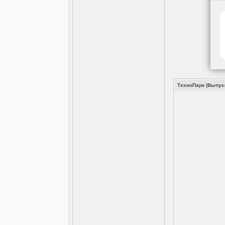
ТехноПарк (Выпуск