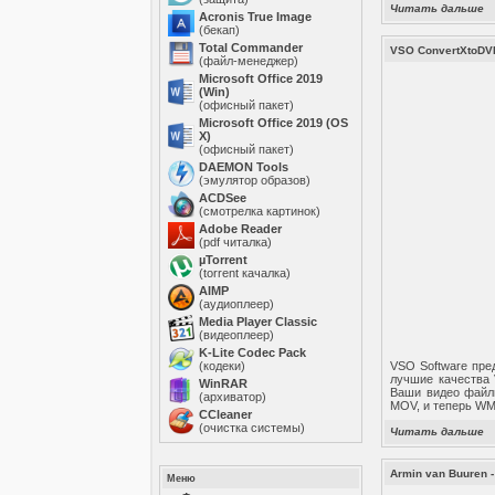
Читать дальше
Acronis True Image
(бекап)
Total Commander
VSO ConvertXtoDVD
(файл-менеджер)
Microsoft Office 2019
(Win)
(офисный пакет)
Microsoft Office 2019 (OS
X)
(офисный пакет)
DAEMON Tools
(эмулятор образов)
ACDSee
(смотрелка картинок)
Adobe Reader
(pdf читалка)
µTorrent
(torrent качалка)
AIMP
(аудиоплеер)
Media Player Classic
(видеоплеер)
K-Lite Codec Pack
(кодеки)
VSO Software пре
лучшие качества 
WinRAR
Ваши видео файлы
(архиватор)
MOV, и теперь WMV
ССleaner
(очистка системы)
Читать дальше
Armin van Buuren -
Меню