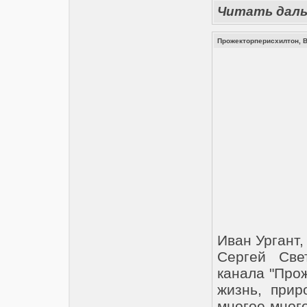
Читать дал
Прожекторперисхилтон, 
Иван Ургант,
Сергей Све
канала "Прож
жизнь, прир
многое-мног