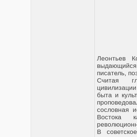
Леонтьев К
выдающийс
писатель, п
Считая гл
цивилизаци
быта и куль
проповедовал
сословная и
Востока к
революционн
В советско