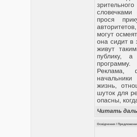
зрительно
словечками
прося при
авторитето
могут осмея
она сидит в 
живут таким
публику, а
программу.
Реклама, 
начальники
жизнь, отно
шуток для р
опасны, когд
Читать дал
Освідчення / Предложение 