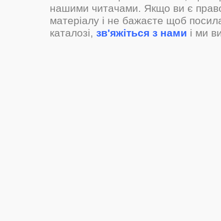
нашими читачами. Якщо ви є прав
матеріалу і не бажаєте щоб посил
каталозі,
зв'яжіться з нами
і ми в