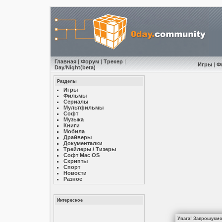
Главная
|
Форум
|
Трекер
|
Игры
|
Ф
Day
/
Night
(beta)
Разделы
Игры
Фильмы
Сериалы
Мультфильмы
Софт
Музыкa
Книги
Мобила
Драйверы
Документалки
Трейлеры / Тизеры
Софт Mac OS
Скрипты
Спорт
Новости
Разное
Интересное
Увага! Запрошуємо