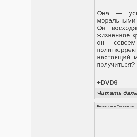
Она — усп
моральными 
Он восходя
жизненное кр
он совсем
политкорр
настоящий м
получиться?
+DVD9
Читать дал
Византизм и Славянство. 