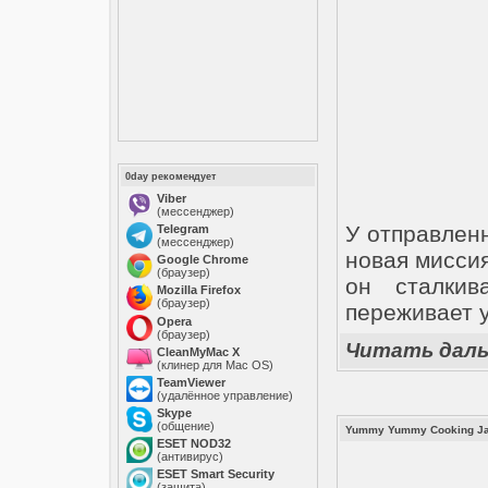
0day рекомендует
Viber
(мессенджер)
У отправлен
Telegram
(мессенджер)
новая миссия
Google Chrome
(браузер)
он сталки
Mozilla Firefox
(браузер)
переживает 
Opera
(браузер)
Читать дал
CleanMyMac X
(клинер для Mac OS)
TeamViewer
(удалённое управление)
Skype
(общение)
Yummy Yummy Cooking Ja
ESET NOD32
(антивирус)
ESET Smart Security
(защита)