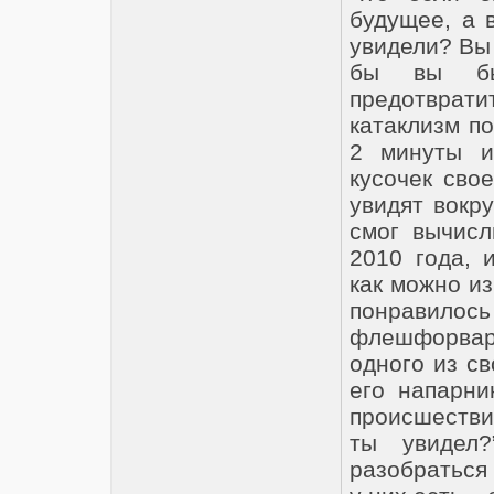
будущее, а 
увидели? Вы
бы вы был
предотврат
катаклизм п
2 минуты и
кусочек сво
увидят вокр
смог вычисл
2010 года, 
как можно из
понравило
флешфорвар
одного из св
его напарни
происшестви
ты увидел
разобраться 