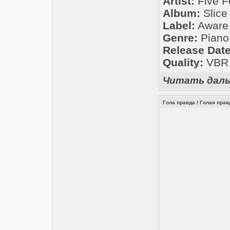
Artist:
Five F
Album:
Slice
Label:
Aware 
Genre:
Piano
Release Date
Quality:
VBR 1
Читать дал
Гола правда / Голая правд