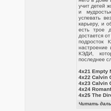
учит детей 
и мудрость
успевать ве
карьеру, и 
есть трое 
достается от
подросток 
настроение 
КЭДИ, кото
последнее с
4х21 Empty N
4х22 Calvin 
4х23 Calvin 
4х24 Romant
4х25 The Dir
Читать дал