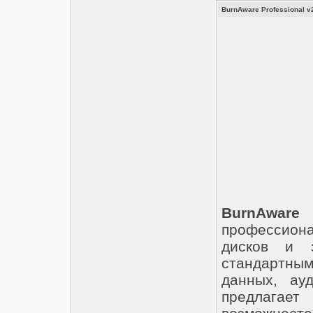
BurnAware Professional v2
BurnAware 
профессио
дисков и з
стандартным
данных, ауд
предлагае