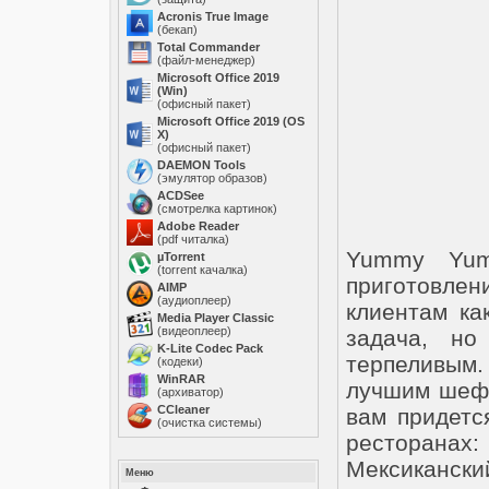
Acronis True Image
(бекап)
Total Commander
(файл-менеджер)
Microsoft Office 2019
(Win)
(офисный пакет)
Microsoft Office 2019 (OS
X)
(офисный пакет)
DAEMON Tools
(эмулятор образов)
ACDSee
(смотрелка картинок)
Adobe Reader
(pdf читалка)
Yummy Yum
µTorrent
(torrent качалка)
приготовлен
AIMP
(аудиоплеер)
клиентам ка
Media Player Classic
(видеоплеер)
задача, но
K-Lite Codec Pack
терпеливым.
(кодеки)
WinRAR
лучшим шеф-
(архиватор)
ССleaner
вам придетс
(очистка системы)
ресторана
Мексикански
Меню