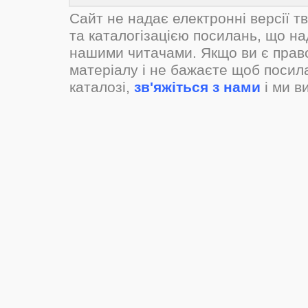
Сайт не надає електронні версії т
та каталогізацією посилань, що н
нашими читачами. Якщо ви є прав
матеріалу і не бажаєте щоб посил
каталозі,
зв'яжіться з нами
і ми в