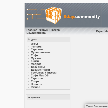
Главная
|
Форум
|
Трекер
|
Игры
|
Ф
Day
/
Night
(beta)
Разделы
Игры
Фильмы
Сериалы
Мультфильмы
Софт
Музыкa
Книги
Мобила
Драйверы
Документалки
Трейлеры / Тизеры
Софт Mac OS
Скрипты
Спорт
Новости
Разное
Интересное
Увага! Запрошуємо