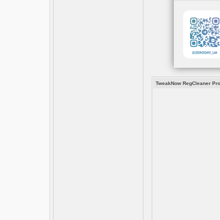
TweakNow RegCleaner Prof