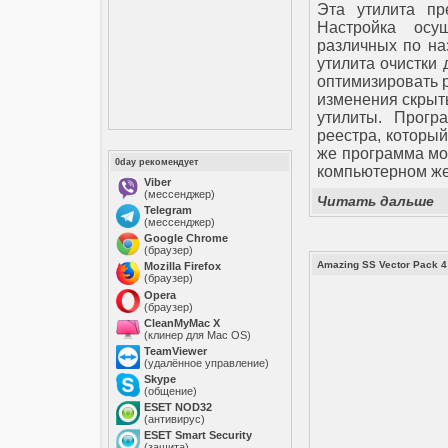
Эта утилита пр
Настройка осу
различных по на
утилита очистки
оптимизировать р
изменения скрыт
утилиты. Прогр
реестра, который
же программа мо
0day рекомендует
компьютерном жел
Viber
(мессенджер)
Читать дальше
Telegram
(мессенджер)
Google Chrome
(браузер)
Amazing SS Vector Pack 4
Mozilla Firefox
(браузер)
Opera
(браузер)
CleanMyMac X
(клинер для Mac OS)
TeamViewer
(удалённое управление)
Skype
(общение)
ESET NOD32
(антивирус)
ESET Smart Security
(защита)