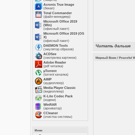
Acronis True Image
(бекап)
Total Commander
(файл-менеджер)
Microsoft Office 2019
(Win)
(офисный пакет)
Microsoft Office 2019 (OS
X)
(офисный пакет)
Читать дальше
DAEMON Tools
(эмулятор образов)
ACDSee
(смотрелка картинок)
Мирный Воин / Peaceful W
Adobe Reader
(pdf читалка)
µTorrent
(torrent качалка)
AIMP
(аудиоплеер)
Media Player Classic
(видеоплеер)
K-Lite Codec Pack
(кодеки)
WinRAR
(архиватор)
ССleaner
(очистка системы)
Меню