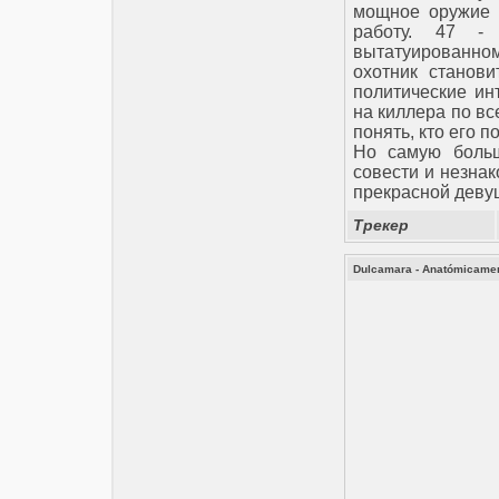
мощное оружие -
работу. 47 -
вытатуированном
охотник станови
политические ин
на киллера по вс
понять, кто его 
Но самую больш
совести и незна
прекрасной дев
Трекер
Dulcamara - Anatómicamen