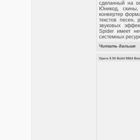
сделанный на ос
Юникод, скины,
конвертер форма
текстов песен, 
звуковых эффект
Spider имеет н
системных ресур
Читать дальше
Opera 9.50 Build 9864 Bet