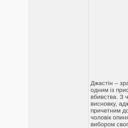
Джастін – зр
одним із при
вбивства. З 
висновку, ад
причетним до
чоловік опин
вибором свог