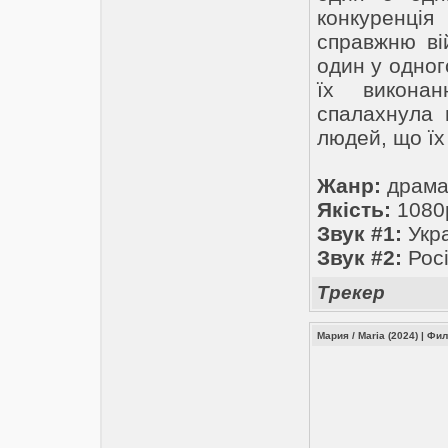
конкуренція
справжню ві
один у одног
їх викона
спалахнула 
людей, що ї
Жанр:
драма,
Якість:
1080
Звук #1:
Укра
Звук #2:
Росі
Трекер
Мария / Maria (2024)
|
Фи