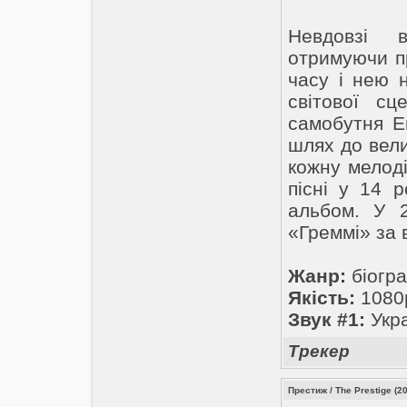
Невдовзі 
отримуючи пр
часу і нею н
світової с
самобутня Е
шлях до вели
кожну мелоді
пісні у 14 
альбом. У 2
«Греммі» за в
Жанр:
біогра
Якість:
1080
Звук #1:
Укра
Трекер
Престиж / The Prestige (2