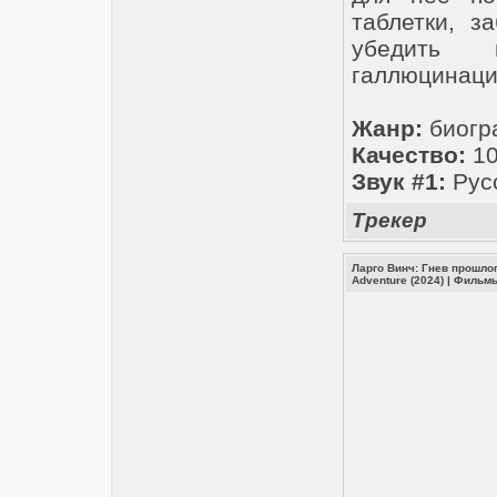
таблетки, з
убедить 
галлюцинаци
Жанр:
биогр
Качество:
10
Звук #1:
Русс
Трекер
Ларго Винч: Гнев прошлого 
Adventure (2024)
|
Фильм