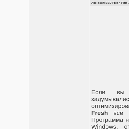
Abelssoft SSD Fresh Plus 
Если вы 
задумыва
оптимизиро
Fresh
всё с
Программа н
Windows, о