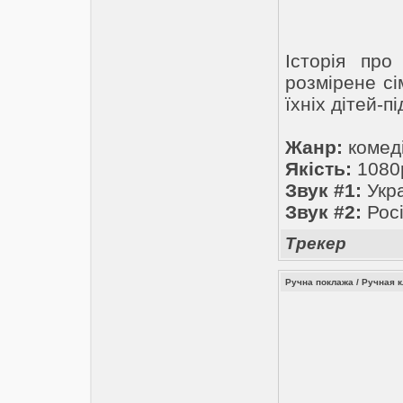
Історія про
розмірене сі
їхніх дітей-п
Жанр:
комеді
Якість:
1080
Звук #1:
Укра
Звук #2:
Росі
Трекер
Ручна поклажа / Ручная кл