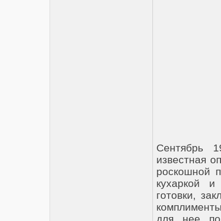
Сентябрь 1
известная о
роскошной п
кухаркой и
готовки, за
комплименты
для нее по