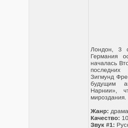
Лондон, 3 
Германия о
началась Вт
последних 
Зигмунд Фре
будущим а
Нарнии», ч
мироздания.
Жанр:
драм
Качество:
10
Звук #1:
Русс