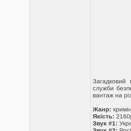
Загадковий 
служби безп
вантаж на рі
Жанр:
кримін
Якість:
2160
Звук #1:
Укра
Звук #2:
Росі