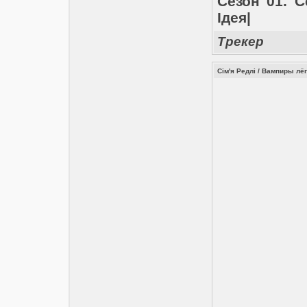
Сезон 01. С
Ідея|
Трекер
Сім'я Редлі / Вампиры лёг