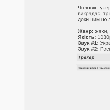
Чоловік, усе
викрадає тр
доки ним не 
Жанр:
жахи,
Якість:
1080
Звук #1:
Укра
Звук #2:
Росі
Трекер
Присяжний №2 / Присяжный