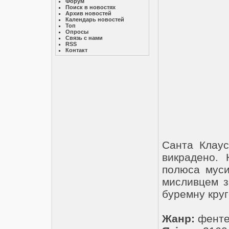
Форум
Поиск в новостях
Архив новостей
Календарь новостей
Топ
Опросы
Связь с нами
RSS
Контакт
Санта Клау
викрадено. 
полюса муси
мисливцем з
буремну круг
Жанр:
фентез