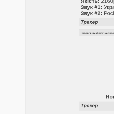
Якість:
2160
Звук #1:
Укра
Звук #2:
Росі
Трекер
Новорічний фріліч активо
Но
Трекер