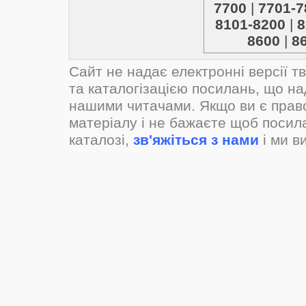
7700
|
7701-7
8101-8200
|
8
8600
|
8
Сайт не надає електронні версії т
та каталогізацією посилань, що н
нашими читачами. Якщо ви є прав
матеріалу і не бажаєте щоб посил
каталозі,
зв'яжіться з нами
і ми в