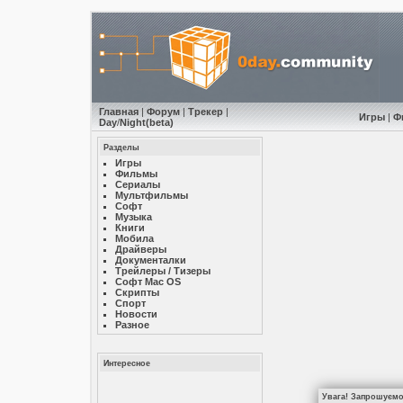
Главная
|
Форум
|
Трекер
|
Игры
|
Ф
Day
/
Night
(beta)
Разделы
Игры
Фильмы
Сериалы
Мультфильмы
Софт
Музыкa
Книги
Мобила
Драйверы
Документалки
Трейлеры / Тизеры
Софт Mac OS
Скрипты
Спорт
Новости
Разное
Интересное
Увага! Запрошуємо