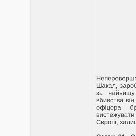
Непереверше
Шакал, зароб
за найвищу
вбивства він 
офіцера бр
вистежувати
Європі, зал