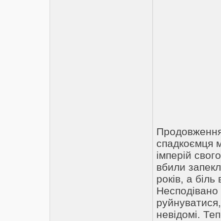
Продовження 
спадкоємця м
імперій свог
вбили запекл
років, а біль
Несподівано 
руйнуватися,
невідомі. Те