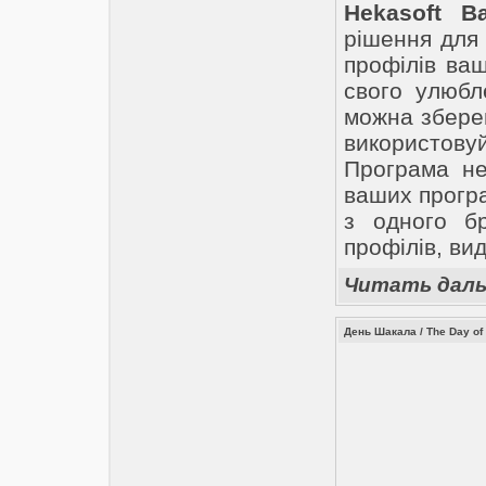
Hekasoft B
рішення для
профілів ва
свого улюбл
можна зберег
використов
Програма не
ваших програ
з одного бр
профілів, ви
Читать дал
День Шакала / The Day of