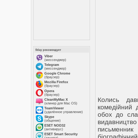
0day рекомендует
Viber
(мессенджер)
Telegram
(мессенджер)
Google Chrome
(браузер)
Mozilla Firefox
(браузер)
Opera
(браузер)
Колись да
CleanMyMac X
(клинер для Mac OS)
комедійний 
TeamViewer
(удалённое управление)
обох до сла
Skype
видавницт
(общение)
ESET NOD32
письменник
(антивирус)
ESET Smart Security
біографічни
(защита)