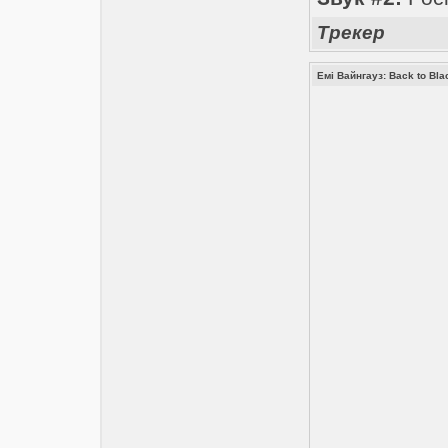
Трекер
Емі Вайнгауз: Back to Blac