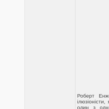
Роберт Енж
ілюзіоністи,
один з одн