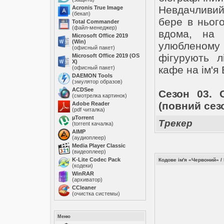
Невдачливий
Acronis True Image
(бекап)
бере в нього
Total Commander
(файл-менеджер)
вдома, на 
Microsoft Office 2019
(Win)
улюбленому 
(офисный пакет)
фігурують л
Microsoft Office 2019 (OS
X)
кафе на ім'я
(офисный пакет)
DAEMON Tools
(эмулятор образов)
ACDSee
Сезон 03. С
(смотрелка картинок)
(повний сезо
Adobe Reader
(pdf читалка)
µTorrent
Трекер
(torrent качалка)
AIMP
(аудиоплеер)
Media Player Classic
(видеоплеер)
K-Lite Codec Pack
Кодове ім'я «Червоний» /
(кодеки)
WinRAR
(архиватор)
ССleaner
(очистка системы)
Меню