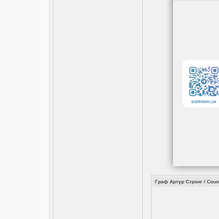
Граф Артур Стронг / Coun