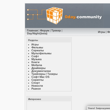
Главная
|
Форум
|
Трекер
|
Игры
|
Ф
Day
/
Night
(beta)
Разделы
Игры
Фильмы
Сериалы
Мультфильмы
Софт
Музыкa
Книги
Мобила
Драйверы
Документалки
Трейлеры / Тизеры
Софт Mac OS
Скрипты
Спорт
Новости
Разное
Интересное
Увага! Запрошуємо