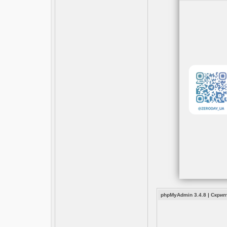
phpMyAdmin 3.4.8
|
Скрип