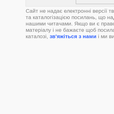
Сайт не надає електронні версії т
та каталогізацією посилань, що н
нашими читачами. Якщо ви є прав
матеріалу і не бажаєте щоб посил
каталозі,
зв'яжіться з нами
і ми в