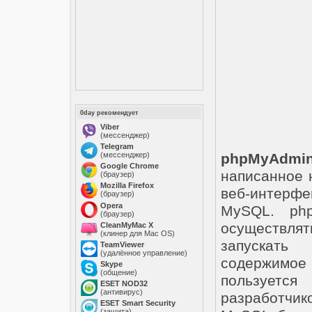
0day рекомендует
Viber
(мессенджер)
Telegram
(мессенджер)
phpMyAdmi
Google Chrome
написанное 
(браузер)
Mozilla Firefox
веб-интер
(браузер)
Opera
MySQL. php
(браузер)
осуществлят
CleanMyMac X
(клинер для Mac OS)
запускать
TeamViewer
(удалённое управление)
содержимое
Skype
(общение)
пользуетс
ESET NOD32
(антивирус)
разработчик
ESET Smart Security
(защита)