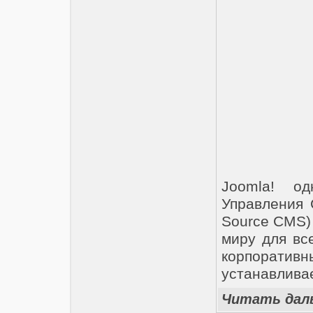
Joomla! о
Управления
Source CMS) 
миру для вс
корпорати
устанавливае
Читать дал