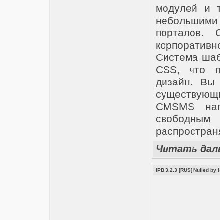
модулей и т
небольшими 
порталов. 
корпоративно
Система шаб
CSS, что п
дизайн. Вы
существующи
CMSMS нап
свободны
распростран
Читать дал
IPB 3.2.3 [RUS] Nulled by 