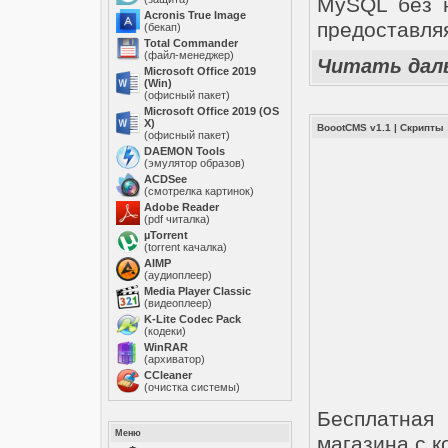
MySQL без н
Acronis True Image
предоставля
(бекап)
Total Commander
(файл-менеджер)
Читать дал
Microsoft Office 2019
(Win)
(офисный пакет)
Microsoft Office 2019 (OS
X)
BoootCMS v1.1
|
Скрипты
(офисный пакет)
DAEMON Tools
(эмулятор образов)
ACDSee
(смотрелка картинок)
Adobe Reader
(pdf читалка)
µTorrent
(torrent качалка)
AIMP
(аудиоплеер)
Media Player Classic
(видеоплеер)
K-Lite Codec Pack
(кодеки)
WinRAR
(архиватор)
ССleaner
(очистка системы)
Бесплатная
Меню
магазина с к