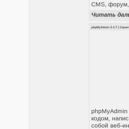
CMS, форум,
Читать дал
phpMyAdmin 3.4.7
|
Скрип
phpMyAdmin
кодом, напи
собой веб-и