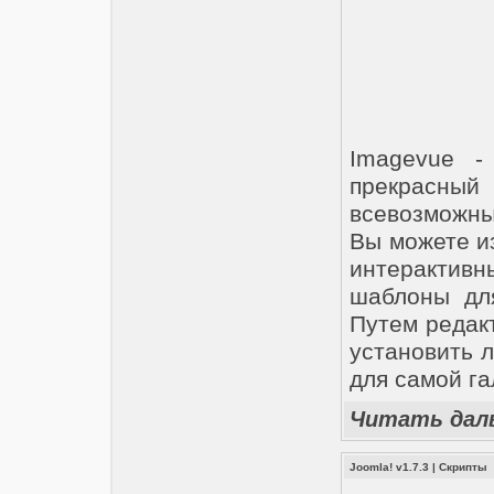
Imagevue -
прекрасный
всевозможны
Вы можете и
интерактивны
шаблоны дл
Путем редак
установить л
для самой га
Читать дал
Joomla! v1.7.3
|
Скрипты