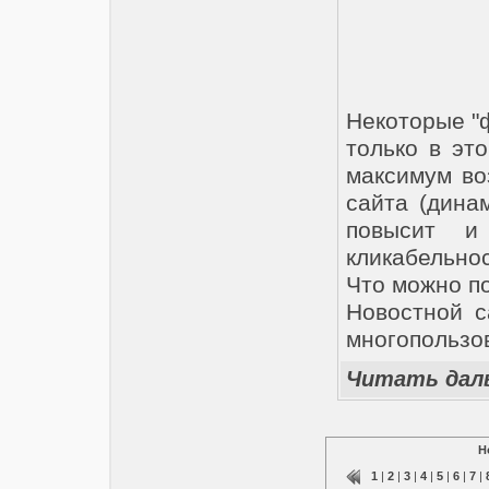
Некоторые "
только в эт
максимум во
сайта (дина
повысит и 
кликабельнос
Что можно п
Новостной с
многопользов
Читать дал
Н
1
|
2
|
3
|
4
|
5
|
6
|
7
|