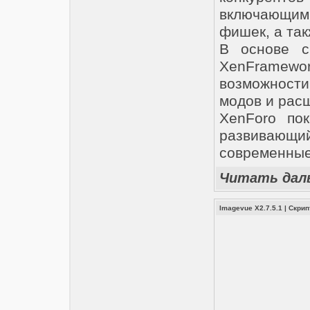
включающи
фишек, а так
В основе с
XenFramew
возможност
модов и рас
XenForo по
развиваю
современные
Читать дал
Imagevue X2.7.5.1
|
Скри