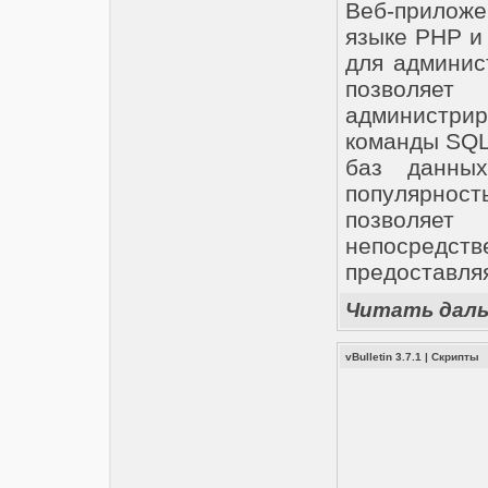
Веб-приложе
языке PHP и
для админи
позволяе
администри
команды SQL
баз данных
популярнос
позволяе
непосред
предоставля
Читать дал
vBulletin 3.7.1
|
Скрипты