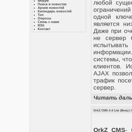
Форум
любой суще
Поиск в новостях
Архив новостей
ограничений
Календарь новостей
Топ
одной ключе
Опросы
Связь с нами
является ни
RSS
Контакт
Даже при оч
не сервер 
испытывать
информации.
системы, чт
клиентов. И
AJAX позвол
трафик посе
сервер.
Читать дал
OrkZ CMS 4.4 Lite (Beta)
|
OrkZ CMS
-