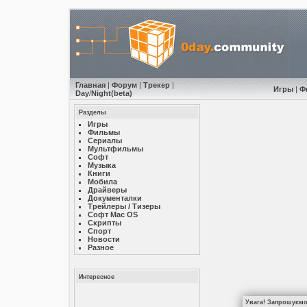
Главная
|
Форум
|
Трекер
|
Игры
|
Ф
Day
/
Night
(beta)
Разделы
Игры
Фильмы
Сериалы
Мультфильмы
Софт
Музыкa
Книги
Мобила
Драйверы
Документалки
Трейлеры / Тизеры
Софт Mac OS
Скрипты
Спорт
Новости
Разное
Интересное
Увага! Запрошуємо