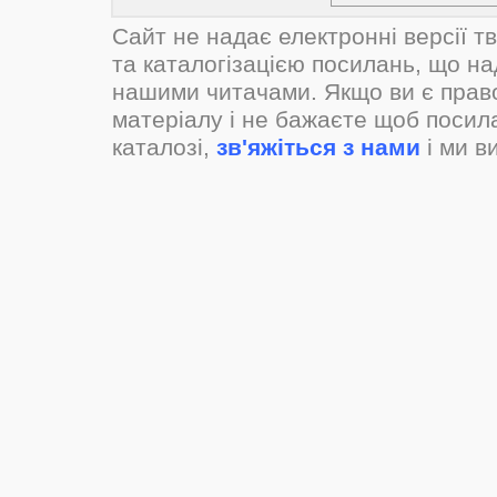
Сайт не надає електронні версії т
та каталогізацією посилань, що н
нашими читачами. Якщо ви є прав
матеріалу і не бажаєте щоб посил
каталозі,
зв'яжіться з нами
і ми в