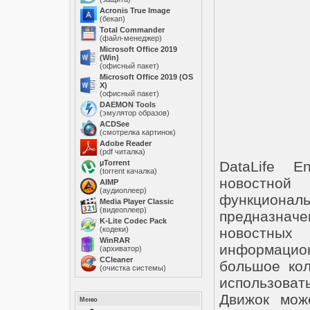
Acronis True Image
(бекап)
Total Commander
(файл-менеджер)
Microsoft Office 2019
(Win)
(офисный пакет)
Microsoft Office 2019 (OS
X)
(офисный пакет)
DAEMON Tools
(эмулятор образов)
ACDSee
(смотрелка картинок)
Adobe Reader
(pdf читалка)
µTorrent
DataLife E
(torrent качалка)
новостной
AIMP
(аудиоплеер)
функциона
Media Player Classic
(видеоплеер)
предназнач
K-Lite Codec Pack
(кодеки)
новостны
WinRAR
информацио
(архиватор)
ССleaner
большое кол
(очистка системы)
использоват
Движок мож
Меню