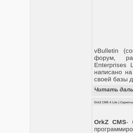
vBulletin (
форум, ра
Enterprises
написано на
своей базы 
Читать дал
OrkZ CMS 4 Lite
|
Скрипт
OrkZ CMS
-
программи