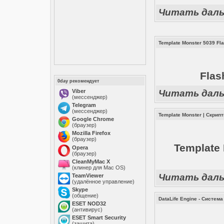
Читать дал
Template Monster 5039 Fl
Flas
0day рекомендует
Viber
Читать дал
(мессенджер)
Telegram
(мессенджер)
Template Monster
|
Скрип
Google Chrome
(браузер)
Mozilla Firefox
(браузер)
Template 
Opera
(браузер)
CleanMyMac X
(клинер для Mac OS)
Читать дал
TeamViewer
(удалённое управление)
Skype
(общение)
DataLife Engine - Систем
ESET NOD32
(антивирус)
ESET Smart Security
(защита)