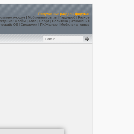
Популярные разделы форума:
Комплектующие
|
Мобильная связь
|
Гардероб
|
Разное
уждение
:
Флейм
|
Авто
|
Спорт
|
Политика
|
Отношения
ческий
:
OS
|
Сисадмин
|
ПК/Железо
|
Мобильная связь