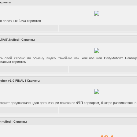
крипты
я полезных Java скриптов
.[iAG].Nulled
|
Скрипты
ь свой сервис по обмену видео, такой-же как YouTube или DailyMotion? Благод
 вашим скриптом!
rcher v1.0 FINAL
|
Скрипты
скрипт предназначен для организации поиска по ФТП серверам, быстро развивается, 
 nulled
|
Скрипты