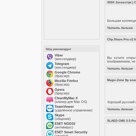
3000 Javascript
|
С
Большая коллекци
Читать дальше
Clip.Share.Pro.v2.6
0day рекомендует
Viber
Вы хотите открыт
(мессенджер)
воображением, не
Telegram
(мессенджер)
Читать дальше
Google Chrome
(браузер)
Magic-Zone ftp sea
Mozilla Firefox
(браузер)
Opera
(браузер)
CleanMyMac X
(клинер для Mac OS)
Хороший русский 
TeamViewer
Читать дальше
(удалённое управление)
Skype
(общение)
SLAED CMS 3.5 Pro
ESET NOD32
(антивирус)
ESET Smart Security
(защита)