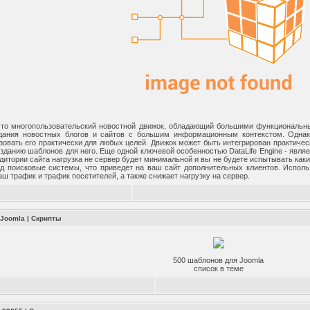
- это многопользовательский новостной движок, обладающий большими функциональ
здания новостных блогов и сайтов с большим информационным контекстом. Однак
зовать его практически для любых целей. Движок может быть интегрирован практиче
зданию шаблонов для него. Еще одной ключевой особенностью DataLife Engine - явля
дитории сайта нагрузка не сервер будет минимальной и вы не будете испытывать ка
д поисковые системы, что приведет на ваш сайт дополнительных клиентов. Исполь
ш трафик и трафик посетителей, а также снижает нагрузку на сервер.
 Joomla
|
Скрипты
500 шаблонов для Joomla
список в теме