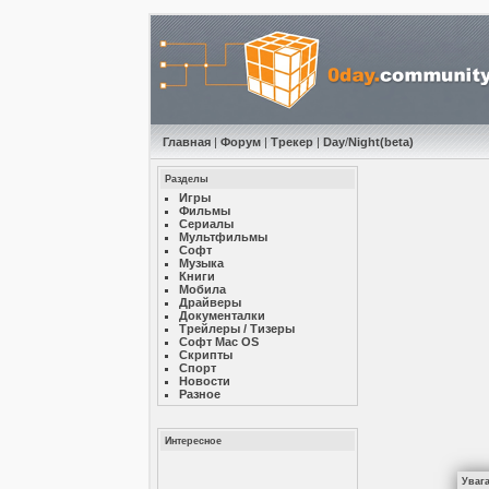
Главная
|
Форум
|
Трекер
|
Day
/
Night
(beta)
Разделы
Игры
Фильмы
Сериалы
Мультфильмы
Софт
Музыкa
Книги
Мобила
Драйверы
Документалки
Трейлеры / Тизеры
Софт Mac OS
Скрипты
Спорт
Новости
Разное
Интересное
Уваг