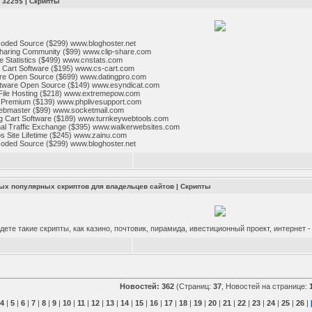
 3225$
|
Скрипты
coded Source ($299) www.bloghoster.net
Sharing Community ($99) www.clip-share.com
e Statistics ($499) www.cnstats.com
 Cart Software ($195) www.cs-cart.com
ware Open Source ($699) www.datingpro.com
oftware Open Source ($149) www.esyndicat.com
File Hosting ($218) www.extremepow.com
t Premium ($139) www.phplivesupport.com
Webmaster ($99) www.socketmail.com
g Cart Software ($189) www.turnkeywebtools.com
nal Traffic Exchange ($395) www.walkerwebsites.com
os Site Lifetime ($245) www.zainu.com
coded Source ($299) www.bloghoster.net
мых популярных скриптов для владельцев сайтов
|
Скрипты
дете такие скрипты, как казино, почтовик, пирамида, ивестиционный проект, интернет - 
Новостей: 362
(Страниц:
37
, Новостей на странице:
|
4
|
5
|
6
|
7
|
8
|
9
|
10
|
11
|
12
|
13
|
14
|
15
|
16
|
17
|
18
|
19
|
20
|
21
|
22
|
23
|
24
|
25
|
26
|