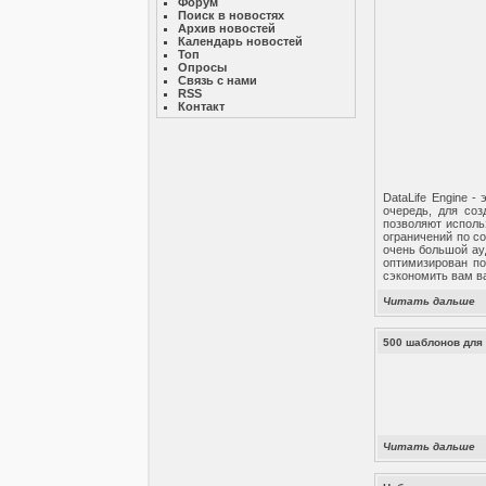
Форум
Поиск в новостях
Архив новостей
Календарь новостей
Топ
Опросы
Связь с нами
RSS
Контакт
DataLife Engine 
очередь, для со
позволяют исполь
ограничений по со
очень большой ау
оптимизирован по
сэкономить вам ва
Читать дальше
500 шаблонов для
Читать дальше