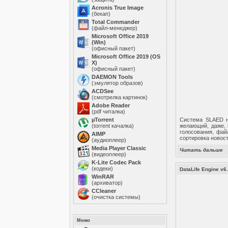
Acronis True Image
(бекап)
Total Commander
(файл-менеджер)
Microsoft Office 2019
(Win)
(офисный пакет)
Microsoft Office 2019 (OS
X)
(офисный пакет)
DAEMON Tools
(эмулятор образов)
ACDSee
(смотрелка картинок)
Adobe Reader
(pdf читалка)
µTorrent
Система SLAED на
(torrent качалка)
желающий, даже, 
голосования, фай
AIMP
сортировка новост
(аудиоплеер)
Media Player Classic
Читать дальше
(видеоплеер)
K-Lite Codec Pack
(кодеки)
DataLife Engine v6
WinRAR
(архиватор)
ССleaner
(очистка системы)
Меню