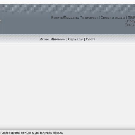
Купить
/
Продать
:
Транспорт
|
Спорт и отдых
|
ПК/
Обс
Техни
Игры
|
Фильмы
|
Сериалы
|
Софт
а! Запрошуємо спільноту до телеграм-канала