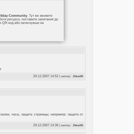
а
0day Community
. Тут ви зможете
оботи ресурса, поставити запитання до
ши QR-код або натиснувши на
в
29.12.2007 14:52 |
автор:
.Stealth
казки, часы, защита страницы; например: защита от
29.12.2007 14:36 |
автор:
.Stealth