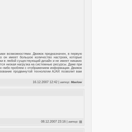
ными возможностями. Движок предназначен, в первую
о он имеет большое количество настроек, которые
ски в любой существующий дизайн и не имеет никаких
ется низкая нагрузка на системные ресурсы. Даже при
ких-либо проблем с отображением информации. Движок
зование продвинутой технологии AJAX позволит вам
16.12.2007 12:42 |
автор:
Maelow
08.12.2007 23:16 |
автор:
|||