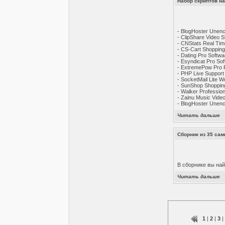
Набор скриптов на
- BlogHoster Unen
- ClipShare Video 
- CNStats Real Tim
- CS-Cart Shopping
- Dating Pro Soft
- Esyndicat Pro S
- ExtremePow Pro 
- PHP Live Suppor
- SocketMail Lite 
- SunShop Shoppin
- Walker Professio
- Zainu Music Vide
- BlogHoster Unen
Читать дальше
Сборник из 35 са
В сборнике вы най
Читать дальше
1
|
2
|
3