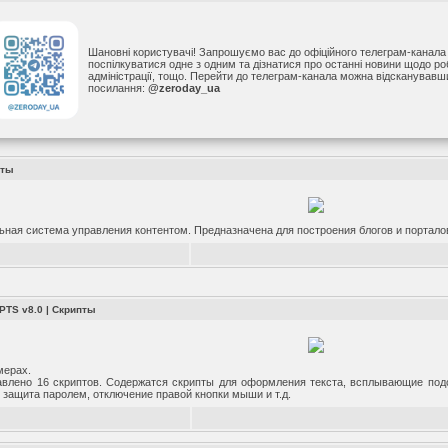
Шановні користувачі! Запрошуємо вас до офіційного телеграм-канал
поспілкуватися одне з одним та дізнатися про останні новини щодо р
адміністрації, тощо. Перейти до телеграм-канала можна відсканував
посилання:
@zeroday_ua
пты
ная система управления контентом. Предназначена для построения блогов и портало
PTS v8.0
|
Скрипты
мерах.
авлено 16 скриптов. Содержатся скрипты для оформления текста, всплывающие подс
 защита паролем, отключение правой кнопки мыши и т.д.