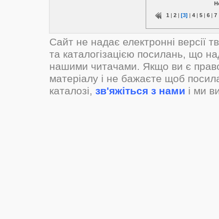
Н
1
|
2
|
[3]
|
4
|
5
|
6
|
7
Сайт не надає електронні версії т
та каталогізацією посилань, що н
нашими читачами. Якщо ви є прав
матеріалу і не бажаєте щоб посил
каталозі,
зв'яжіться з нами
і ми в