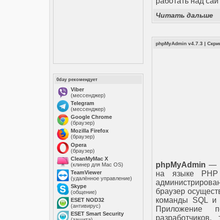
работать над сайт
Читать дальше
phpMyAdmin v4.7.3
|
Скри
0day рекомендует
Viber
(мессенджер)
Telegram
(мессенджер)
Google Chrome
(браузер)
Mozilla Firefox
(браузер)
Opera
(браузер)
CleanMyMac X
phpMyAdmin
— э
(клинер для Mac OS)
TeamViewer
на языке PHP 
(удалённое управление)
администриров
Skype
браузер осущест
(общение)
команды SQL и 
ESET NOD32
(антивирус)
Приложение п
ESET Smart Security
разработчиков,
(защита)