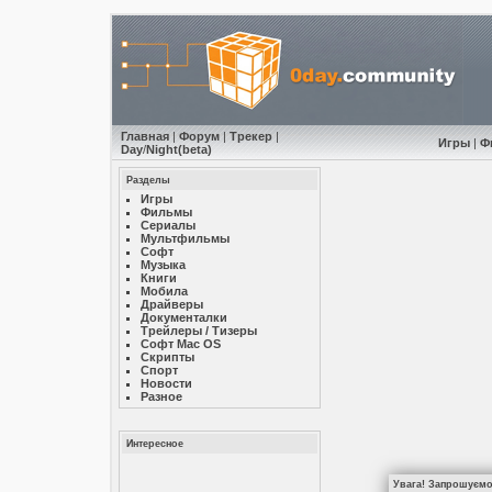
Главная
|
Форум
|
Трекер
|
Игры
|
Ф
Day
/
Night
(beta)
Разделы
Игры
Фильмы
Сериалы
Мультфильмы
Софт
Музыкa
Книги
Мобила
Драйверы
Документалки
Трейлеры / Тизеры
Софт Mac OS
Скрипты
Спорт
Новости
Разное
Интересное
Увага! Запрошуємо