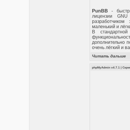
PunBB
- быстр
лицензии GNU (
разработчиком 
маленький и лёгк
В стандартно
функциональн
дополнительно п
очень лёгкий и в
Читать дальше
phpMyAdmin v4.7.1
|
Скри