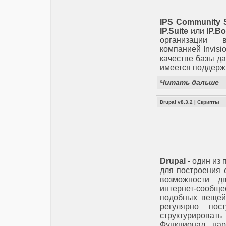
IPS Community S
IP.Suite
или
IP.B
организации в
компанией Invisi
качестве базы д
имеется поддержк
Читать дальше
Drupal v8.3.2
|
Скрипты
Drupal
- один из
для построения 
возможности д
интернет-сообщ
подобных вещей,
регулярно пос
структурировать
Функционал нар