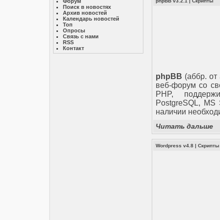
Форум
phpBB v3.2.1
|
Скрипты
Поиск в новостях
Архив новостей
Календарь новостей
Топ
Опросы
Связь с нами
RSS
Контакт
phpBB
(аббр. от
веб-форум со св
PHP, поддерж
PostgreSQL, MS S
наличии необход
Читать дальше
Wordpress v4.8
|
Скрипты