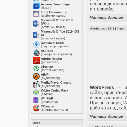
непосредственно
Acronis True Image
(бекап)
интерфейс.
Total Commander
(файл-менеджер)
Читать дальше
Microsoft Office 2019
(Win)
(офисный пакет)
Wordpress v4.8.1
|
Скрип
Microsoft Office 2019 (OS
X)
(офисный пакет)
DAEMON Tools
(эмулятор образов)
ACDSee
(смотрелка картинок)
Adobe Reader
(pdf читалка)
µTorrent
(torrent качалка)
AIMP
(аудиоплеер)
Media Player Classic
(видеоплеер)
WordPress
— ид
K-Lite Codec Pack
сайте, ориентиро
(кодеки)
использования. 
WinRAR
(архиватор)
Проще говоря, Wo
ССleaner
работать над сайт
(очистка системы)
Читать дальше
Меню