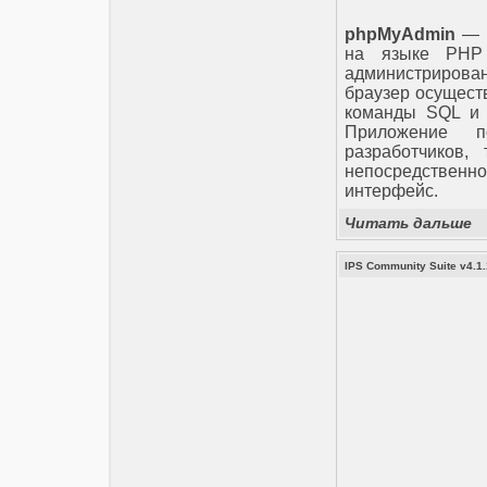
phpMyAdmin
— э
на языке PHP 
администриров
браузер осущест
команды SQL и 
Приложение п
разработчиков,
непосредственно
интерфейс.
Читать дальше
IPS Community Suite v4.1.