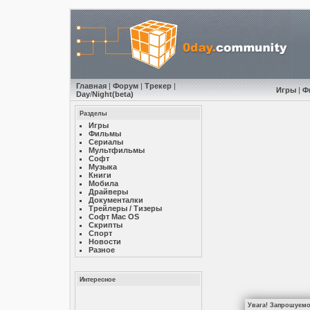
Главная
|
Форум
|
Трекер
|
Игры
|
Ф
Day
/
Night
(beta)
Разделы
Игры
Фильмы
Сериалы
Мультфильмы
Софт
Музыкa
Книги
Мобила
Драйверы
Документалки
Трейлеры / Тизеры
Софт Mac OS
Скрипты
Спорт
Новости
Разное
Интересное
Увага! Запрошуємо