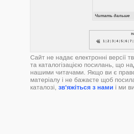
Читать дальше
Н
1
|
2
|
3
|
4
|
5
|
6
|
7
Сайт не надає електронні версії т
та каталогізацією посилань, що н
нашими читачами. Якщо ви є прав
матеріалу і не бажаєте щоб посил
каталозі,
зв'яжіться з нами
і ми в