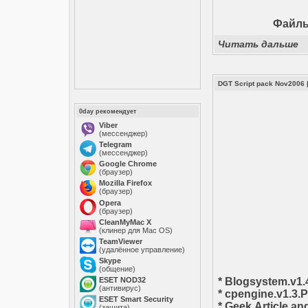
Файлы:
Читать дальше
DGT Script pack Nov2006
0day рекомендует
Viber
(мессенджер)
Telegram
(мессенджер)
Google Chrome
(браузер)
Mozilla Firefox
(браузер)
Opera
(браузер)
CleanMyMac X
(клинер для Mac OS)
TeamViewer
(удалённое управление)
Skype
(общение)
ESET NOD32
* Blogsystem.v1
(антивирус)
* cpengine.v1.3
ESET Smart Security
* Geek.Article.a
(защита)