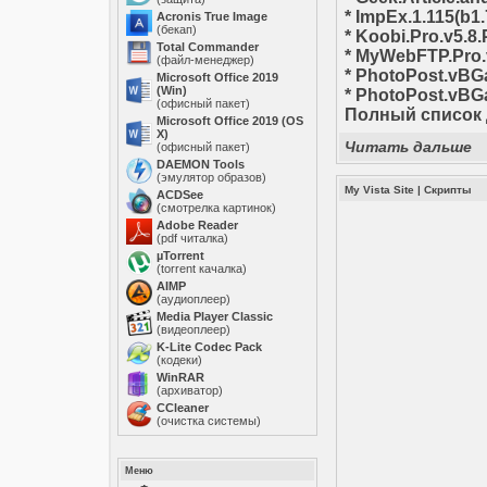
* ImpEx.1.115(b
Acronis True Image
(бекап)
* Koobi.Pro.v5.
Total Commander
* MyWebFTP.Pro
(файл-менеджер)
* PhotoPost.vBG
Microsoft Office 2019
(Win)
* PhotoPost.vBG
(офисный пакет)
Полный список 
Microsoft Office 2019 (OS
X)
Читать дальше
(офисный пакет)
DAEMON Tools
(эмулятор образов)
My Vista Site
|
Скрипты
ACDSee
(смотрелка картинок)
Adobe Reader
(pdf читалка)
µTorrent
(torrent качалка)
AIMP
(аудиоплеер)
Media Player Classic
(видеоплеер)
K-Lite Codec Pack
(кодеки)
WinRAR
(архиватор)
ССleaner
(очистка системы)
Меню